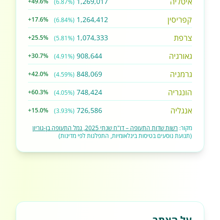
איטליה
1,269,017
+49.6%
(6.87%)
קפריסין
1,264,412
+17.6%
(6.84%)
צרפת
1,074,333
+25.5%
(5.81%)
גאורגיה
908,644
+30.7%
(4.91%)
גרמניה
848,069
+42.0%
(4.59%)
הונגריה
748,424
+60.3%
(4.05%)
אנגליה
726,586
+15.0%
(3.93%)
מקור:
רשות שדות התעופה – דו"ח שנתי 2025, נמל התעופה בן-גוריון
(תנועת נוסעים בטיסות בינלאומיות, התפלגות לפי מדינות)