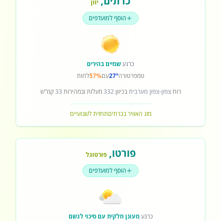
כרתים
,
יוון
הוסף למועדפים
כרגע
שמיים בהירים
טמפרטורה
27°
עם
57%
לחות
רוח
צפון-צפון מערבית
בכיוון
332
מעלות ובמהירות
33
קמ"ש
מזג האוויר בכרתים
תחזית לשבועיים
פורטו
,
פורטוגל
הוסף למועדפים
כרגע
מעונן חלקית עם סיכוי לגשם