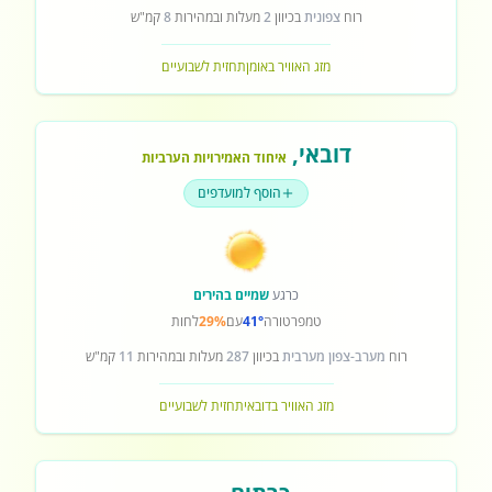
רוח
צפונית
בכיוון
2
מעלות ובמהירות
8
קמ"ש
מזג האוויר באומן
תחזית לשבועיים
דובאי
,
איחוד האמירויות הערביות
הוסף למועדפים
כרגע
שמיים בהירים
טמפרטורה
41°
עם
29%
לחות
רוח
מערב-צפון מערבית
בכיוון
287
מעלות ובמהירות
11
קמ"ש
מזג האוויר בדובאי
תחזית לשבועיים