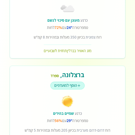
כרגע
מעונן עם סיכוי לגשם
טמפרטורה
24°
עם
72%
לחות
רוח
צפונית
בכיוון
350
מעלות ובמהירות
8
קמ"ש
מזג האוויר בברלין
תחזית לשבועיים
ברצלונה
,
ספרד
הוסף למועדפים
כרגע
שמיים בהירים
טמפרטורה
29°
עם
56%
לחות
רוח
דרום-דרום מערבית
בכיוון
205
מעלות ובמהירות
5
קמ"ש