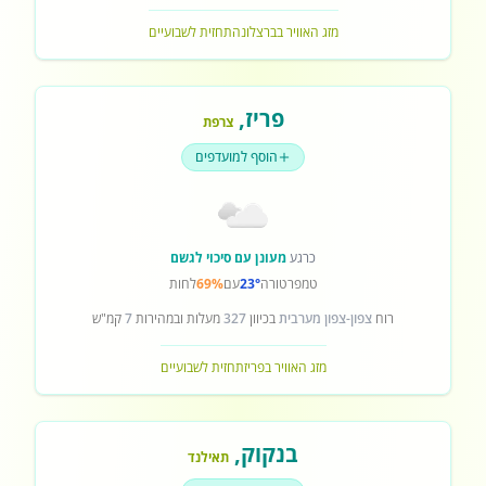
מזג האוויר בברצלונה
תחזית לשבועיים
פריז
,
צרפת
הוסף למועדפים
כרגע
מעונן עם סיכוי לגשם
טמפרטורה
23°
עם
69%
לחות
רוח
צפון-צפון מערבית
בכיוון
327
מעלות ובמהירות
7
קמ"ש
מזג האוויר בפריז
תחזית לשבועיים
בנקוק
,
תאילנד