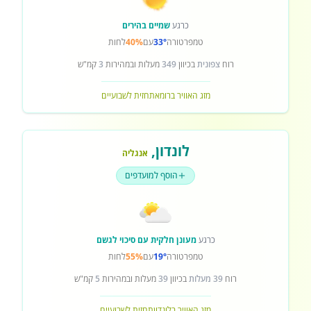
כרגע
שמיים בהירים
טמפרטורה
33°
עם
40%
לחות
רוח
צפונית
בכיוון
349
מעלות ובמהירות
3
קמ"ש
מזג האוויר ברומא
תחזית לשבועיים
לונדון
,
אנגליה
הוסף למועדפים
כרגע
מעונן חלקית עם סיכוי לגשם
טמפרטורה
19°
עם
55%
לחות
רוח
39 מעלות
בכיוון
39
מעלות ובמהירות
5
קמ"ש
מזג האוויר בלונדון
תחזית לשבועיים