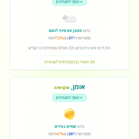
הוסף למועדפים
כרגע
מעונן עם סיכוי לגשם
טמפרטורה
31°
עם
72%
לחות
רוח
דרום מערבית
בכיוון
235
מעלות ובמהירות
13
קמ"ש
מזג האוויר בבנקוק
תחזית לשבועיים
אומן
,
אוקראינה
הוסף למועדפים
כרגע
שמיים בהירים
טמפרטורה
26°
עם
47%
לחות