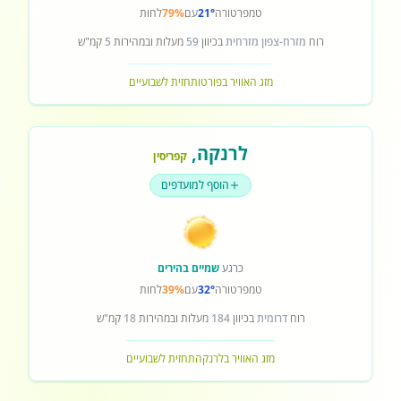
טמפרטורה
21°
עם
79%
לחות
רוח
מזרח-צפון מזרחית
בכיוון
59
מעלות ובמהירות
5
קמ"ש
מזג האוויר בפורטו
תחזית לשבועיים
לרנקה
,
קפריסין
הוסף למועדפים
כרגע
שמיים בהירים
טמפרטורה
32°
עם
39%
לחות
רוח
דרומית
בכיוון
184
מעלות ובמהירות
18
קמ"ש
מזג האוויר בלרנקה
תחזית לשבועיים