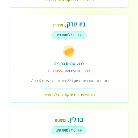
ניו יורק
,
ארה"ב
הוסף למועדפים
כרגע
שמיים בהירים
טמפרטורה
17°
עם
95%
לחות
רוח
דרום מערבית
בכיוון
221
מעלות ובמהירות
6
קמ"ש
מזג האוויר בניו יורק
תחזית לשבועיים
ברלין
,
גרמניה
הוסף למועדפים