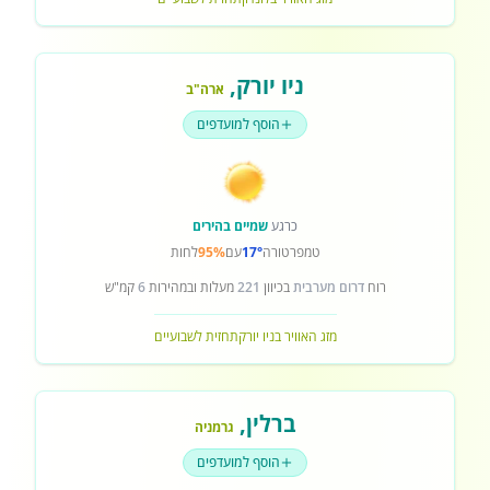
ניו יורק
,
ארה"ב
הוסף למועדפים
כרגע
שמיים בהירים
טמפרטורה
17°
עם
95%
לחות
רוח
דרום מערבית
בכיוון
221
מעלות ובמהירות
6
קמ"ש
מזג האוויר בניו יורק
תחזית לשבועיים
ברלין
,
גרמניה
הוסף למועדפים