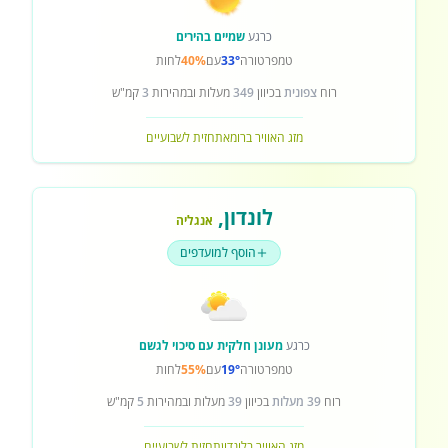
כרגע
שמיים בהירים
טמפרטורה
33°
עם
40%
לחות
רוח
צפונית
בכיוון
349
מעלות ובמהירות
3
קמ"ש
מזג האוויר ברומא
תחזית לשבועיים
לונדון
,
אנגליה
הוסף למועדפים
כרגע
מעונן חלקית עם סיכוי לגשם
טמפרטורה
19°
עם
55%
לחות
רוח
39 מעלות
בכיוון
39
מעלות ובמהירות
5
קמ"ש
מזג האוויר בלונדון
תחזית לשבועיים