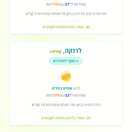
טמפרטורה
21°
עם
79%
לחות
רוח
מזרח-צפון מזרחית
בכיוון
59
מעלות ובמהירות
5
קמ"ש
מזג האוויר בפורטו
תחזית לשבועיים
לרנקה
,
קפריסין
הוסף למועדפים
כרגע
שמיים בהירים
טמפרטורה
32°
עם
39%
לחות
רוח
דרומית
בכיוון
184
מעלות ובמהירות
18
קמ"ש
מזג האוויר בלרנקה
תחזית לשבועיים