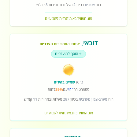
רוח
צפונית
בכיוון
2
מעלות ובמהירות
8
קמ"ש
מזג האוויר באומן
תחזית לשבועיים
דובאי
,
איחוד האמירויות הערביות
הוסף למועדפים
כרגע
שמיים בהירים
טמפרטורה
41°
עם
29%
לחות
רוח
מערב-צפון מערבית
בכיוון
287
מעלות ובמהירות
11
קמ"ש
מזג האוויר בדובאי
תחזית לשבועיים