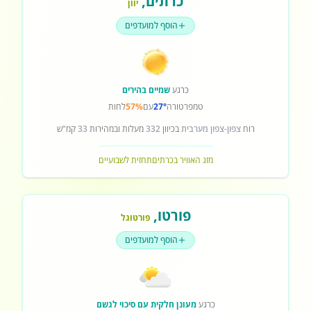
כרתים
,
יוון
הוסף למועדפים
כרגע
שמיים בהירים
טמפרטורה
27°
עם
57%
לחות
רוח
צפון-צפון מערבית
בכיוון
332
מעלות ובמהירות
33
קמ"ש
מזג האוויר בכרתים
תחזית לשבועיים
פורטו
,
פורטוגל
הוסף למועדפים
כרגע
מעונן חלקית עם סיכוי לגשם