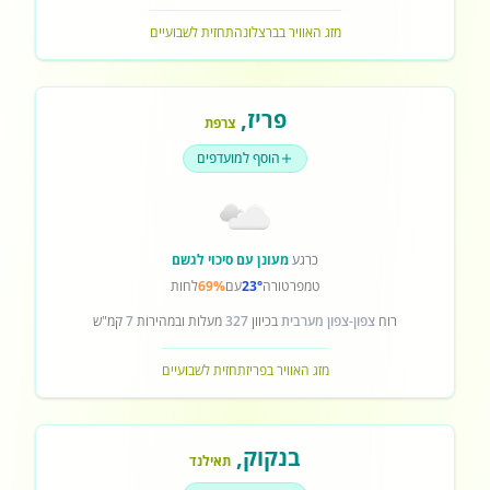
מזג האוויר בברצלונה
תחזית לשבועיים
פריז
,
צרפת
הוסף למועדפים
כרגע
מעונן עם סיכוי לגשם
טמפרטורה
23°
עם
69%
לחות
רוח
צפון-צפון מערבית
בכיוון
327
מעלות ובמהירות
7
קמ"ש
מזג האוויר בפריז
תחזית לשבועיים
בנקוק
,
תאילנד