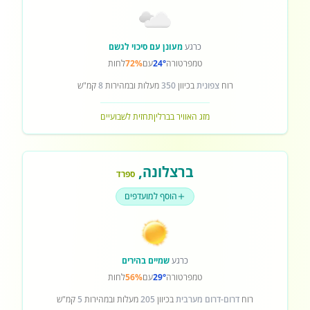
כרגע
מעונן עם סיכוי לגשם
טמפרטורה
24°
עם
72%
לחות
רוח
צפונית
בכיוון
350
מעלות ובמהירות
8
קמ"ש
מזג האוויר בברלין
תחזית לשבועיים
ברצלונה
,
ספרד
הוסף למועדפים
כרגע
שמיים בהירים
טמפרטורה
29°
עם
56%
לחות
רוח
דרום-דרום מערבית
בכיוון
205
מעלות ובמהירות
5
קמ"ש