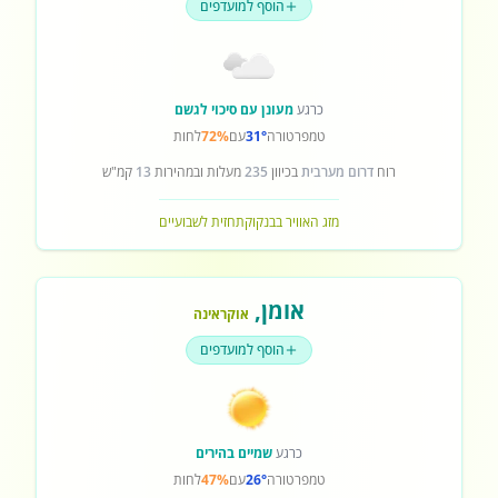
הוסף למועדפים
כרגע
מעונן עם סיכוי לגשם
טמפרטורה
31°
עם
72%
לחות
רוח
דרום מערבית
בכיוון
235
מעלות ובמהירות
13
קמ"ש
מזג האוויר בבנקוק
תחזית לשבועיים
אומן
,
אוקראינה
הוסף למועדפים
כרגע
שמיים בהירים
טמפרטורה
26°
עם
47%
לחות