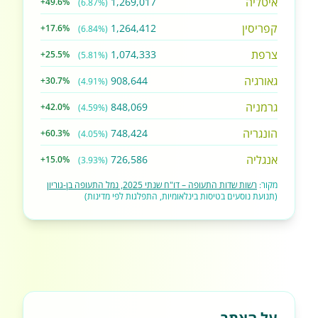
איטליה
1,269,017
+49.6%
(6.87%)
קפריסין
1,264,412
+17.6%
(6.84%)
צרפת
1,074,333
+25.5%
(5.81%)
גאורגיה
908,644
+30.7%
(4.91%)
גרמניה
848,069
+42.0%
(4.59%)
הונגריה
748,424
+60.3%
(4.05%)
אנגליה
726,586
+15.0%
(3.93%)
מקור:
רשות שדות התעופה – דו"ח שנתי 2025, נמל התעופה בן-גוריון
(תנועת נוסעים בטיסות בינלאומיות, התפלגות לפי מדינות)