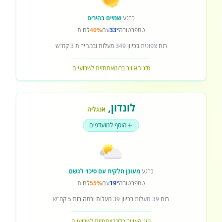
כרגע
שמיים בהירים
טמפרטורה
33°
עם
40%
לחות
רוח
צפונית
בכיוון
349
מעלות ובמהירות
3
קמ"ש
מזג האוויר ברומא
תחזית לשבועיים
לונדון
,
אנגליה
הוסף למועדפים
כרגע
מעונן חלקית עם סיכוי לגשם
טמפרטורה
19°
עם
55%
לחות
רוח
39 מעלות
בכיוון
39
מעלות ובמהירות
5
קמ"ש
מזג האוויר בלונדון
תחזית לשבועיים