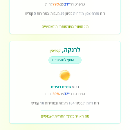
טמפרטורה
21°
עם
79%
לחות
רוח
מזרח-צפון מזרחית
בכיוון
59
מעלות ובמהירות
5
קמ"ש
מזג האוויר בפורטו
תחזית לשבועיים
לרנקה
,
קפריסין
הוסף למועדפים
כרגע
שמיים בהירים
טמפרטורה
32°
עם
39%
לחות
רוח
דרומית
בכיוון
184
מעלות ובמהירות
18
קמ"ש
מזג האוויר בלרנקה
תחזית לשבועיים