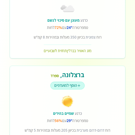
כרגע
מעונן עם סיכוי לגשם
טמפרטורה
24°
עם
72%
לחות
רוח
צפונית
בכיוון
350
מעלות ובמהירות
8
קמ"ש
מזג האוויר בברלין
תחזית לשבועיים
ברצלונה
,
ספרד
הוסף למועדפים
כרגע
שמיים בהירים
טמפרטורה
29°
עם
56%
לחות
רוח
דרום-דרום מערבית
בכיוון
205
מעלות ובמהירות
5
קמ"ש