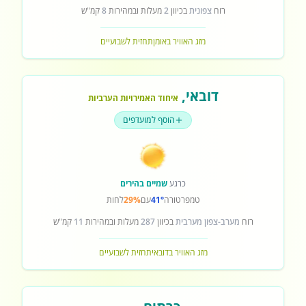
רוח
צפונית
בכיוון
2
מעלות ובמהירות
8
קמ"ש
מזג האוויר באומן
תחזית לשבועיים
דובאי
,
איחוד האמירויות הערביות
הוסף למועדפים
כרגע
שמיים בהירים
טמפרטורה
41°
עם
29%
לחות
רוח
מערב-צפון מערבית
בכיוון
287
מעלות ובמהירות
11
קמ"ש
מזג האוויר בדובאי
תחזית לשבועיים