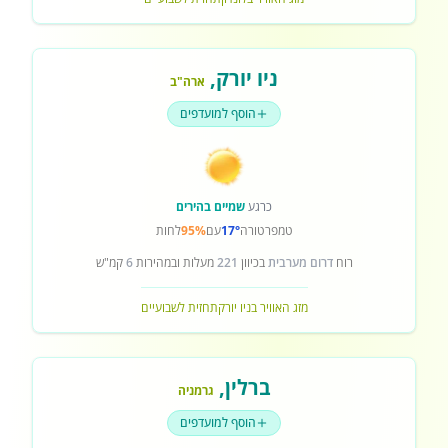
ניו יורק
,
ארה"ב
הוסף למועדפים
כרגע
שמיים בהירים
טמפרטורה
17°
עם
95%
לחות
רוח
דרום מערבית
בכיוון
221
מעלות ובמהירות
6
קמ"ש
מזג האוויר בניו יורק
תחזית לשבועיים
ברלין
,
גרמניה
הוסף למועדפים