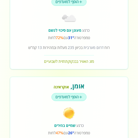
הוסף למועדפים
כרגע
מעונן עם סיכוי לגשם
טמפרטורה
31°
עם
72%
לחות
רוח
דרום מערבית
בכיוון
235
מעלות ובמהירות
13
קמ"ש
מזג האוויר בבנקוק
תחזית לשבועיים
אומן
,
אוקראינה
הוסף למועדפים
כרגע
שמיים בהירים
טמפרטורה
26°
עם
47%
לחות