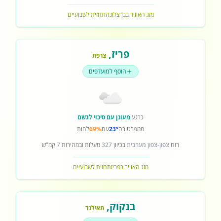
מזג האוויר בברצלונה
תחזית לשבועיים
פריז
,
צרפת
הוסף למועדפים
כרגע
מעונן עם סיכוי לגשם
טמפרטורה
23°
עם
69%
לחות
רוח
צפון-צפון מערבית
בכיוון
327
מעלות ובמהירות
7
קמ"ש
מזג האוויר בפריז
תחזית לשבועיים
בנקוק
,
תאילנד