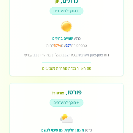
כרתים
,
יוון
הוסף למועדפים
כרגע
שמיים בהירים
טמפרטורה
27°
עם
57%
לחות
רוח
צפון-צפון מערבית
בכיוון
332
מעלות ובמהירות
33
קמ"ש
מזג האוויר בכרתים
תחזית לשבועיים
פורטו
,
פורטוגל
הוסף למועדפים
כרגע
מעונן חלקית עם סיכוי לגשם