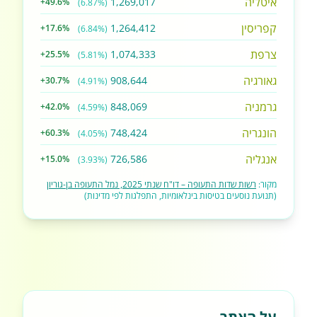
איטליה
1,269,017
+49.6%
(6.87%)
קפריסין
1,264,412
+17.6%
(6.84%)
צרפת
1,074,333
+25.5%
(5.81%)
גאורגיה
908,644
+30.7%
(4.91%)
גרמניה
848,069
+42.0%
(4.59%)
הונגריה
748,424
+60.3%
(4.05%)
אנגליה
726,586
+15.0%
(3.93%)
מקור:
רשות שדות התעופה – דו"ח שנתי 2025, נמל התעופה בן-גוריון
(תנועת נוסעים בטיסות בינלאומיות, התפלגות לפי מדינות)