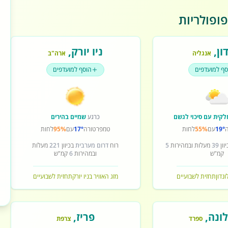
ופולריות
ון
,
ניו יורק
,
אנגליה
ארה"ב
סף למועדפים
הוסף למועדפים
לקית עם סיכוי לגשם
כרגע
שמיים בהירים
19°
עם
55%
לחות
טמפרטורה
17°
עם
95%
לחות
וון
39
מעלות ובמהירות
5
רוח
דרום מערבית
בכיוון
221
מעלות
קמ"ש
ובמהירות
6
קמ"ש
ונדון
תחזית לשבועיים
מזג האוויר בניו יורק
תחזית לשבועיים
ונה
,
פריז
,
ספרד
צרפת