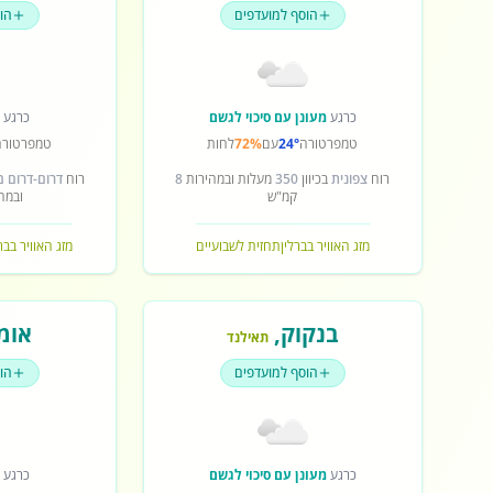
הוסף למועדפים
הו
כרגע
מעונן עם סיכוי לגשם
כרגע
ש
טמפרטורה
24°
עם
72%
לחות
טמפרטורה
רוח
צפונית
בכיוון
350
מעלות ובמהירות
8
רוח
דרום-דרום 
קמ"ש
ובמה
מזג האוויר בברלין
תחזית לשבועיים
מזג האוויר בב
בנקוק
,
אומ
תאילנד
הוסף למועדפים
הו
כרגע
מעונן עם סיכוי לגשם
כרגע
ש