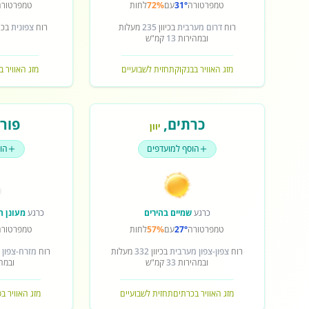
טמפרטורה
31°
עם
72%
לחות
טמפרטורה
רוח
דרום מערבית
בכיוון
235
מעלות
רוח
צפונית
בכיו
ובמהירות
13
קמ"ש
מזג האוויר בבנקוק
תחזית לשבועיים
מזג האוויר ב
כרתים
,
פורט
יוון
הוסף למועדפים
הו
כרגע
שמיים בהירים
כרגע
מעונן ח
טמפרטורה
27°
עם
57%
לחות
טמפרטורה
רוח
צפון-צפון מערבית
בכיוון
332
מעלות
רוח
מזרח-צפון 
ובמהירות
33
קמ"ש
ובמה
מזג האוויר בכרתים
תחזית לשבועיים
מזג האוויר ב