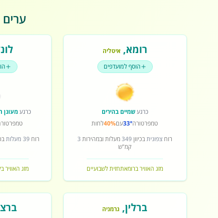
ערים פ
רומא
,
לונד
איטליה
הוסף למועדפים
הו
כרגע
שמיים בהירים
כרגע
מעונן ח
טמפרטורה
33°
עם
40%
לחות
טמפרטורה
רוח
צפונית
בכיוון
349
מעלות ובמהירות
3
רוח
39 מעלות
בכי
קמ"ש
מזג האוויר ברומא
תחזית לשבועיים
מזג האוויר בל
ברלין
,
ברצל
גרמניה