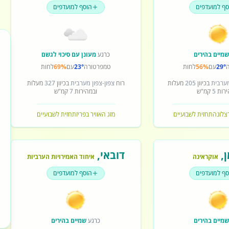
סף למועדפים
הוסף למועדפים
מיים בהירים
כרגע
מעונן עם סיכוי לגשם
29°
עם
56%
לחות
טמפרטורה
23°
עם
69%
לחות
מערבית
בכיוון
205
מעלות
רוח
צפון-צפון מערבית
בכיוון
327
מעלות
ירות
5
קמ"ש
ובמהירות
7
קמ"ש
רצלונה
תחזית לשבועיים
מזג האוויר בפריז
תחזית לשבועיים
ן
,
דובאי
,
אוקראינה
איחוד האמירויות הערביות
סף למועדפים
הוסף למועדפים
מיים בהירים
כרגע
שמיים בהירים