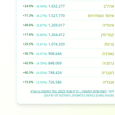
ארה"ב
1,652,277
+24.9%
(8.94%)
איחוד האמירויות
1,527,770
+71.3%
(8.27%)
איטליה
1,269,017
+49.6%
(6.87%)
קפריסין
1,264,412
+17.6%
(6.84%)
צרפת
1,074,333
+25.5%
(5.81%)
גאורגיה
908,644
+30.7%
(4.91%)
גרמניה
848,069
+42.0%
(4.59%)
הונגריה
748,424
+60.3%
(4.05%)
אנגליה
726,586
+15.0%
(3.93%)
מקור:
רשות שדות התעופה – דו"ח שנתי 2025, נמל התעופה בן-גוריון
(תנועת נוסעים בטיסות בינלאומיות, התפלגות לפי מדינות)