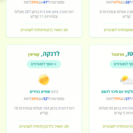
26°
עם
47%
לחות
טמפרטורה
41°
עם
29%
לחות
ון
2
מעלות ובמהירות
8
רוח
מערב-צפון מערבית
בכיוון
287
מעלות
קמ"ש
ובמהירות
11
קמ"ש
אומן
תחזית לשבועיים
מזג האוויר בדובאי
תחזית לשבועיים
ו
,
לרנקה
,
פורטוגל
קפריסין
סף למועדפים
הוסף למועדפים
לקית עם סיכוי לגשם
כרגע
שמיים בהירים
21°
עם
79%
לחות
טמפרטורה
32°
עם
39%
לחות
מזרחית
בכיוון
59
מעלות
רוח
דרומית
בכיוון
184
מעלות ובמהירות
18
ירות
5
קמ"ש
קמ"ש
פורטו
תחזית לשבועיים
מזג האוויר בלרנקה
תחזית לשבועיים