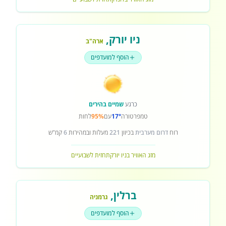
ניו יורק
,
ארה"ב
הוסף למועדפים
כרגע
שמיים בהירים
טמפרטורה
17°
עם
95%
לחות
רוח
דרום מערבית
בכיוון
221
מעלות ובמהירות
6
קמ"ש
מזג האוויר בניו יורק
תחזית לשבועיים
ברלין
,
גרמניה
הוסף למועדפים