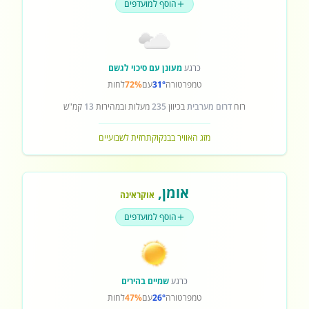
הוסף למועדפים
כרגע
מעונן עם סיכוי לגשם
טמפרטורה
31°
עם
72%
לחות
רוח
דרום מערבית
בכיוון
235
מעלות ובמהירות
13
קמ"ש
מזג האוויר בבנקוק
תחזית לשבועיים
אומן
,
אוקראינה
הוסף למועדפים
כרגע
שמיים בהירים
טמפרטורה
26°
עם
47%
לחות