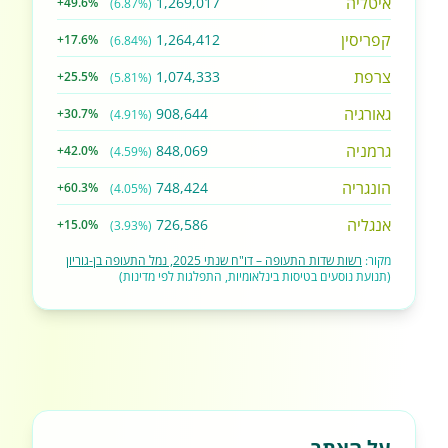
איטליה
1,269,017
+49.6%
(6.87%)
קפריסין
1,264,412
+17.6%
(6.84%)
צרפת
1,074,333
+25.5%
(5.81%)
גאורגיה
908,644
+30.7%
(4.91%)
גרמניה
848,069
+42.0%
(4.59%)
הונגריה
748,424
+60.3%
(4.05%)
אנגליה
726,586
+15.0%
(3.93%)
מקור:
רשות שדות התעופה – דו"ח שנתי 2025, נמל התעופה בן-גוריון
(תנועת נוסעים בטיסות בינלאומיות, התפלגות לפי מדינות)