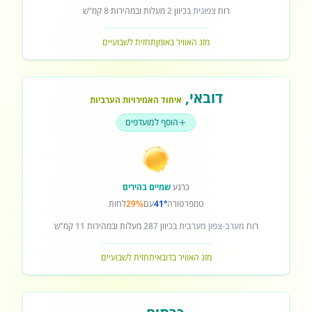
רוח
צפונית
בכיוון
2
מעלות ובמהירות
8
קמ"ש
מזג האוויר באומן
תחזית לשבועיים
דובאי
,
איחוד האמירויות הערביות
הוסף למועדפים
כרגע
שמיים בהירים
טמפרטורה
41°
עם
29%
לחות
רוח
מערב-צפון מערבית
בכיוון
287
מעלות ובמהירות
11
קמ"ש
מזג האוויר בדובאי
תחזית לשבועיים