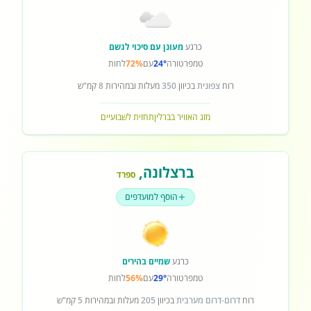
כרגע
מעונן עם סיכוי לגשם
טמפרטורה
24°
עם
72%
לחות
רוח
צפונית
בכיוון
350
מעלות ובמהירות
8
קמ"ש
מזג האוויר בברלין
תחזית לשבועיים
ברצלונה
,
ספרד
הוסף למועדפים
כרגע
שמיים בהירים
טמפרטורה
29°
עם
56%
לחות
רוח
דרום-דרום מערבית
בכיוון
205
מעלות ובמהירות
5
קמ"ש