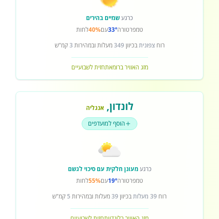
כרגע
שמיים בהירים
טמפרטורה
33°
עם
40%
לחות
רוח
צפונית
בכיוון
349
מעלות ובמהירות
3
קמ"ש
מזג האוויר ברומא
תחזית לשבועיים
לונדון
,
אנגליה
הוסף למועדפים
כרגע
מעונן חלקית עם סיכוי לגשם
טמפרטורה
19°
עם
55%
לחות
רוח
39 מעלות
בכיוון
39
מעלות ובמהירות
5
קמ"ש
מזג האוויר בלונדון
תחזית לשבועיים