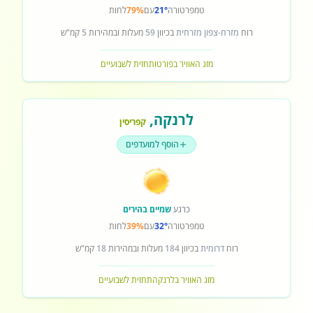
טמפרטורה
21°
עם
79%
לחות
רוח
מזרח-צפון מזרחית
בכיוון
59
מעלות ובמהירות
5
קמ"ש
מזג האוויר בפורטו
תחזית לשבועיים
לרנקה
,
קפריסין
הוסף למועדפים
כרגע
שמיים בהירים
טמפרטורה
32°
עם
39%
לחות
רוח
דרומית
בכיוון
184
מעלות ובמהירות
18
קמ"ש
מזג האוויר בלרנקה
תחזית לשבועיים