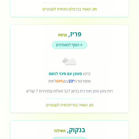
מזג האוויר בברצלונה
תחזית לשבועיים
פריז
,
צרפת
הוסף למועדפים
כרגע
מעונן עם סיכוי לגשם
טמפרטורה
23°
עם
69%
לחות
רוח
צפון-צפון מערבית
בכיוון
327
מעלות ובמהירות
7
קמ"ש
מזג האוויר בפריז
תחזית לשבועיים
בנקוק
,
תאילנד