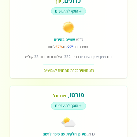
כרתים
,
יוון
הוסף למועדפים
כרגע
שמיים בהירים
טמפרטורה
27°
עם
57%
לחות
רוח
צפון-צפון מערבית
בכיוון
332
מעלות ובמהירות
33
קמ"ש
מזג האוויר בכרתים
תחזית לשבועיים
פורטו
,
פורטוגל
הוסף למועדפים
כרגע
מעונן חלקית עם סיכוי לגשם