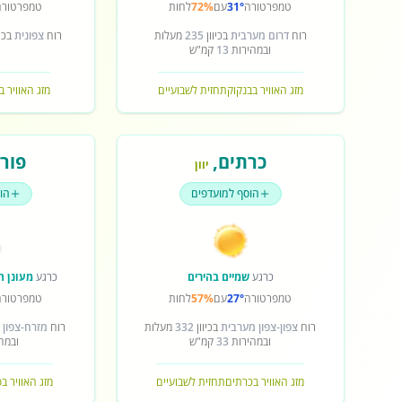
טמפרטורה
31°
עם
72%
לחות
טמפרטורה
רוח
דרום מערבית
בכיוון
235
מעלות
רוח
צפונית
בכיו
ובמהירות
13
קמ"ש
מזג האוויר בבנקוק
תחזית לשבועיים
מזג האוויר ב
כרתים
,
פורט
יוון
הוסף למועדפים
הו
כרגע
שמיים בהירים
כרגע
מעונן ח
טמפרטורה
27°
עם
57%
לחות
טמפרטורה
רוח
צפון-צפון מערבית
בכיוון
332
מעלות
רוח
מזרח-צפון 
ובמהירות
33
קמ"ש
ובמה
מזג האוויר בכרתים
תחזית לשבועיים
מזג האוויר ב