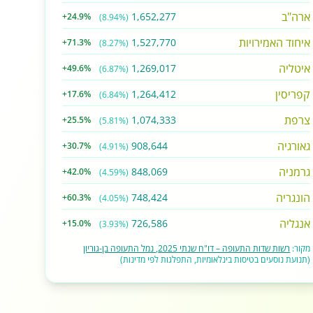
ארה"ב
1,652,277
+24.9%
(8.94%)
איחוד האמירויות
1,527,770
+71.3%
(8.27%)
איטליה
1,269,017
+49.6%
(6.87%)
קפריסין
1,264,412
+17.6%
(6.84%)
צרפת
1,074,333
+25.5%
(5.81%)
גאורגיה
908,644
+30.7%
(4.91%)
גרמניה
848,069
+42.0%
(4.59%)
הונגריה
748,424
+60.3%
(4.05%)
אנגליה
726,586
+15.0%
(3.93%)
מקור:
רשות שדות התעופה – דו"ח שנתי 2025, נמל התעופה בן-גוריון
(תנועת נוסעים בטיסות בינלאומיות, התפלגות לפי מדינות)