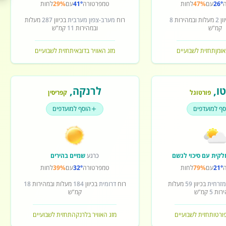
26°
עם
47%
לחות
טמפרטורה
41°
עם
29%
לחות
ון
2
מעלות ובמהירות
8
רוח
מערב-צפון מערבית
בכיוון
287
מעלות
קמ"ש
ובמהירות
11
קמ"ש
אומן
תחזית לשבועיים
מזג האוויר בדובאי
תחזית לשבועיים
ו
,
לרנקה
,
פורטוגל
קפריסין
סף למועדפים
הוסף למועדפים
לקית עם סיכוי לגשם
כרגע
שמיים בהירים
21°
עם
79%
לחות
טמפרטורה
32°
עם
39%
לחות
מזרחית
בכיוון
59
מעלות
רוח
דרומית
בכיוון
184
מעלות ובמהירות
18
ירות
5
קמ"ש
קמ"ש
פורטו
תחזית לשבועיים
מזג האוויר בלרנקה
תחזית לשבועיים