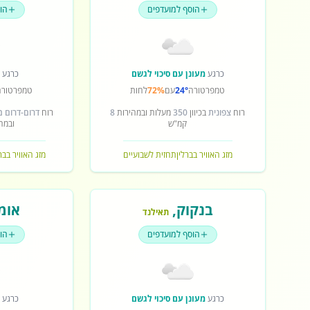
הוסף למועדפים
הו
כרגע
מעונן עם סיכוי לגשם
כרגע
ש
טמפרטורה
24°
עם
72%
לחות
טמפרטורה
רוח
צפונית
בכיוון
350
מעלות ובמהירות
8
רוח
דרום-דרום 
קמ"ש
ובמה
מזג האוויר בברלין
תחזית לשבועיים
מזג האוויר בב
בנקוק
,
אומ
תאילנד
הוסף למועדפים
הו
כרגע
מעונן עם סיכוי לגשם
כרגע
ש