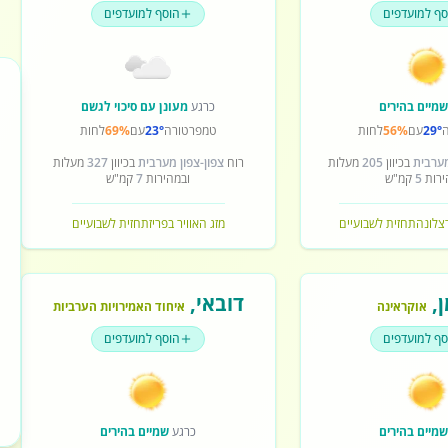
סף למועדפים
הוסף למועדפים
מיים בהירים
כרגע
מעונן עם סיכוי לגשם
29°
עם
56%
לחות
טמפרטורה
23°
עם
69%
לחות
מערבית
בכיוון
205
מעלות
רוח
צפון-צפון מערבית
בכיוון
327
מעלות
ירות
5
קמ"ש
ובמהירות
7
קמ"ש
רצלונה
תחזית לשבועיים
מזג האוויר בפריז
תחזית לשבועיים
ן
,
דובאי
,
אוקראינה
איחוד האמירויות הערביות
סף למועדפים
הוסף למועדפים
מיים בהירים
כרגע
שמיים בהירים