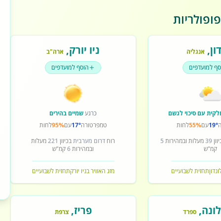
ופולריות
ון
,
ניו יורק
,
אנגליה
ארה"ב
סף למועדפים
הוסף למועדפים
לקית עם סיכוי לגשם
כרגע
שמיים בהירים
19°
עם
55%
לחות
טמפרטורה
17°
עם
95%
לחות
וון
39
מעלות ובמהירות
5
רוח
דרום מערבית
בכיוון
221
מעלות
קמ"ש
ובמהירות
6
קמ"ש
ונדון
תחזית לשבועיים
מזג האוויר בניו יורק
תחזית לשבועיים
ונה
,
פריז
,
ספרד
צרפת