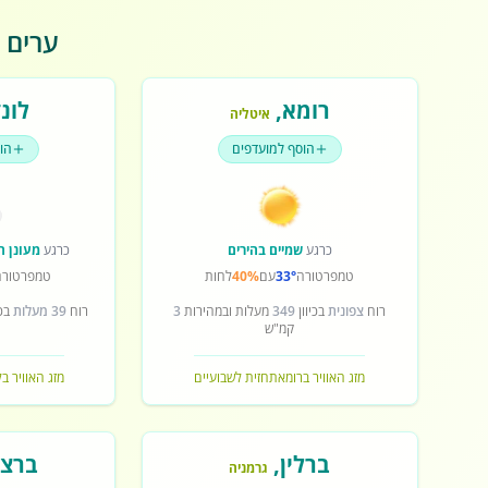
ערים פ
רומא
,
לונד
איטליה
הוסף למועדפים
הו
כרגע
שמיים בהירים
כרגע
מעונן ח
טמפרטורה
33°
עם
40%
לחות
טמפרטורה
רוח
צפונית
בכיוון
349
מעלות ובמהירות
3
רוח
39 מעלות
בכי
קמ"ש
מזג האוויר ברומא
תחזית לשבועיים
מזג האוויר בל
ברלין
,
ברצל
גרמניה