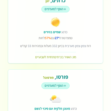
כרתים
,
יוון
הוסף למועדפים
כרגע
שמיים בהירים
טמפרטורה
27°
עם
57%
לחות
רוח
צפון-צפון מערבית
בכיוון
332
מעלות ובמהירות
33
קמ"ש
מזג האוויר בכרתים
תחזית לשבועיים
פורטו
,
פורטוגל
הוסף למועדפים
כרגע
מעונן חלקית עם סיכוי לגשם