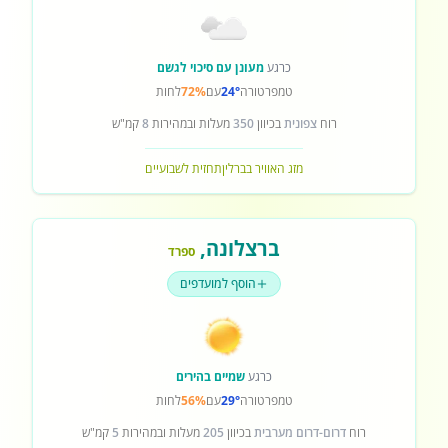
כרגע
מעונן עם סיכוי לגשם
טמפרטורה
24°
עם
72%
לחות
רוח
צפונית
בכיוון
350
מעלות ובמהירות
8
קמ"ש
מזג האוויר בברלין
תחזית לשבועיים
ברצלונה
,
ספרד
הוסף למועדפים
כרגע
שמיים בהירים
טמפרטורה
29°
עם
56%
לחות
רוח
דרום-דרום מערבית
בכיוון
205
מעלות ובמהירות
5
קמ"ש