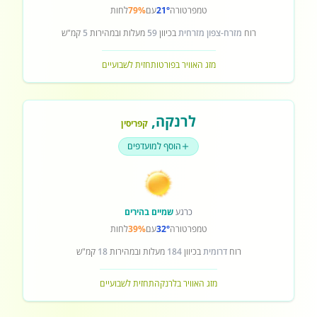
טמפרטורה
21°
עם
79%
לחות
רוח
מזרח-צפון מזרחית
בכיוון
59
מעלות ובמהירות
5
קמ"ש
מזג האוויר בפורטו
תחזית לשבועיים
לרנקה
,
קפריסין
הוסף למועדפים
כרגע
שמיים בהירים
טמפרטורה
32°
עם
39%
לחות
רוח
דרומית
בכיוון
184
מעלות ובמהירות
18
קמ"ש
מזג האוויר בלרנקה
תחזית לשבועיים