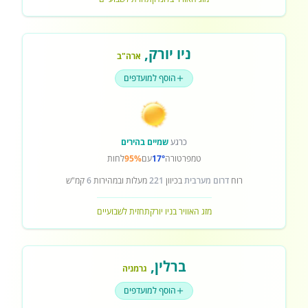
ניו יורק
,
ארה"ב
הוסף למועדפים
כרגע
שמיים בהירים
טמפרטורה
17°
עם
95%
לחות
רוח
דרום מערבית
בכיוון
221
מעלות ובמהירות
6
קמ"ש
מזג האוויר בניו יורק
תחזית לשבועיים
ברלין
,
גרמניה
הוסף למועדפים