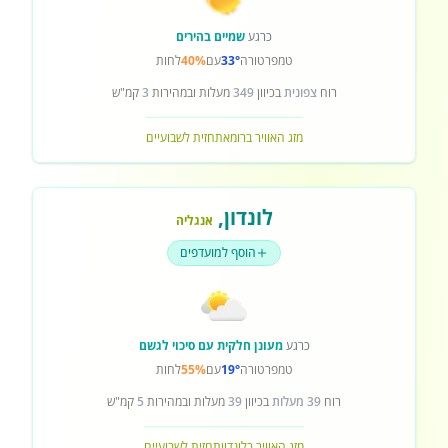
כרגע
שמיים בהירים
טמפרטורה
33°
עם
40%
לחות
רוח
צפונית
בכיוון
349
מעלות ובמהירות
3
קמ"ש
מזג האוויר ברומא
תחזית לשבועיים
לונדון
,
אנגליה
הוסף למועדפים
כרגע
מעונן חלקית עם סיכוי לגשם
טמפרטורה
19°
עם
55%
לחות
רוח
39 מעלות
בכיוון
39
מעלות ובמהירות
5
קמ"ש
מזג האוויר בלונדון
תחזית לשבועיים