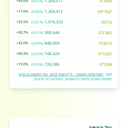
איטליה
1,269,017
+49.6%
(6.87%)
קפריסין
1,264,412
+17.6%
(6.84%)
צרפת
1,074,333
+25.5%
(5.81%)
גאורגיה
908,644
+30.7%
(4.91%)
גרמניה
848,069
+42.0%
(4.59%)
הונגריה
748,424
+60.3%
(4.05%)
אנגליה
726,586
+15.0%
(3.93%)
מקור:
רשות שדות התעופה – דו"ח שנתי 2025, נמל התעופה בן-גוריון
(תנועת נוסעים בטיסות בינלאומיות, התפלגות לפי מדינות)