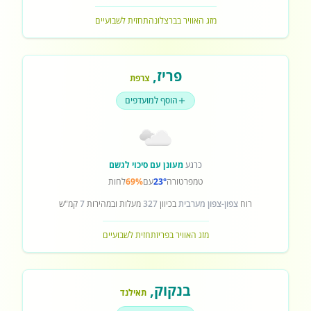
מזג האוויר בברצלונה
תחזית לשבועיים
פריז
,
צרפת
הוסף למועדפים
כרגע
מעונן עם סיכוי לגשם
טמפרטורה
23°
עם
69%
לחות
רוח
צפון-צפון מערבית
בכיוון
327
מעלות ובמהירות
7
קמ"ש
מזג האוויר בפריז
תחזית לשבועיים
בנקוק
,
תאילנד