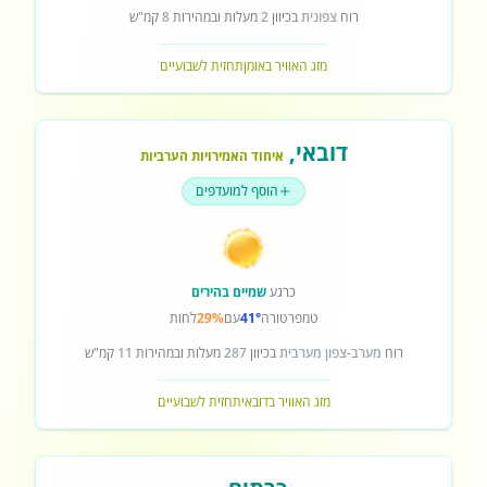
רוח
צפונית
בכיוון
2
מעלות ובמהירות
8
קמ"ש
מזג האוויר באומן
תחזית לשבועיים
דובאי
,
איחוד האמירויות הערביות
הוסף למועדפים
כרגע
שמיים בהירים
טמפרטורה
41°
עם
29%
לחות
רוח
מערב-צפון מערבית
בכיוון
287
מעלות ובמהירות
11
קמ"ש
מזג האוויר בדובאי
תחזית לשבועיים