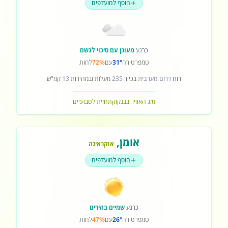
הוסף למועדפים
כרגע
מעונן עם סיכוי לגשם
טמפרטורה
31°
עם
72%
לחות
רוח
דרום מערבית
בכיוון
235
מעלות ובמהירות
13
קמ"ש
מזג האוויר בבנקוק
תחזית לשבועיים
אומן
,
אוקראינה
הוסף למועדפים
כרגע
שמיים בהירים
טמפרטורה
26°
עם
47%
לחות