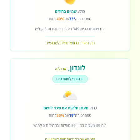
כרגע
שמיים בהירים
טמפרטורה
33°
עם
40%
לחות
רוח
צפונית
בכיוון
349
מעלות ובמהירות
3
קמ"ש
מזג האוויר ברומא
תחזית לשבועיים
לונדון
,
אנגליה
הוסף למועדפים
כרגע
מעונן חלקית עם סיכוי לגשם
טמפרטורה
19°
עם
55%
לחות
רוח
39 מעלות
בכיוון
39
מעלות ובמהירות
5
קמ"ש
מזג האוויר בלונדון
תחזית לשבועיים