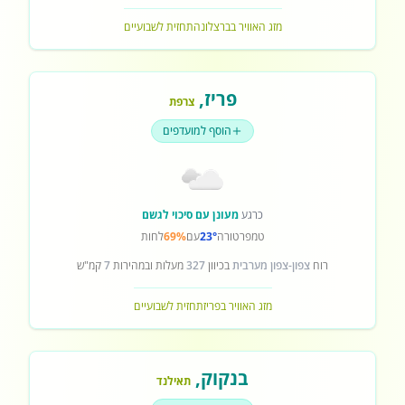
מזג האוויר בברצלונה
תחזית לשבועיים
פריז
,
צרפת
הוסף למועדפים
כרגע
מעונן עם סיכוי לגשם
טמפרטורה
23°
עם
69%
לחות
רוח
צפון-צפון מערבית
בכיוון
327
מעלות ובמהירות
7
קמ"ש
מזג האוויר בפריז
תחזית לשבועיים
בנקוק
,
תאילנד