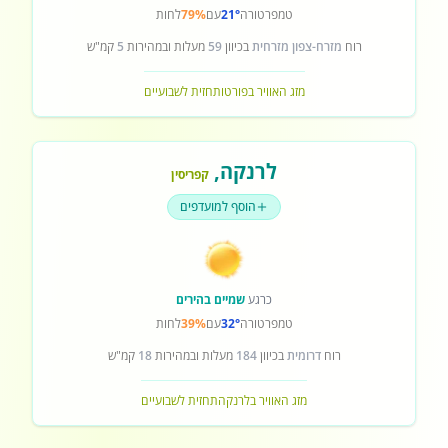
טמפרטורה
21°
עם
79%
לחות
רוח
מזרח-צפון מזרחית
בכיוון
59
מעלות ובמהירות
5
קמ"ש
מזג האוויר בפורטו
תחזית לשבועיים
לרנקה
,
קפריסין
הוסף למועדפים
כרגע
שמיים בהירים
טמפרטורה
32°
עם
39%
לחות
רוח
דרומית
בכיוון
184
מעלות ובמהירות
18
קמ"ש
מזג האוויר בלרנקה
תחזית לשבועיים