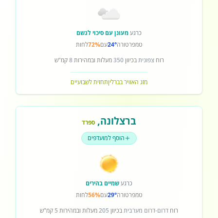
כרגע
מעונן עם סיכוי לגשם
טמפרטורה
24°
עם
72%
לחות
רוח
צפונית
בכיוון
350
מעלות ובמהירות
8
קמ"ש
מזג האוויר בברלין
תחזית לשבועיים
ברצלונה
,
ספרד
הוסף למועדפים
כרגע
שמיים בהירים
טמפרטורה
29°
עם
56%
לחות
רוח
דרום-דרום מערבית
בכיוון
205
מעלות ובמהירות
5
קמ"ש