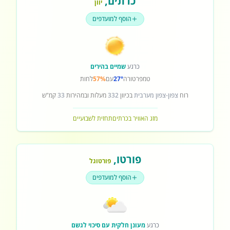
כרתים
,
יוון
הוסף למועדפים
כרגע
שמיים בהירים
טמפרטורה
27°
עם
57%
לחות
רוח
צפון-צפון מערבית
בכיוון
332
מעלות ובמהירות
33
קמ"ש
מזג האוויר בכרתים
תחזית לשבועיים
פורטו
,
פורטוגל
הוסף למועדפים
כרגע
מעונן חלקית עם סיכוי לגשם