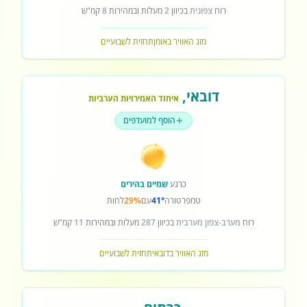
רוח
צפונית
בכיוון
2
מעלות ובמהירות
8
קמ"ש
מזג האוויר באומן
תחזית לשבועיים
דובאי
,
איחוד האמירויות הערביות
הוסף למועדפים
כרגע
שמיים בהירים
טמפרטורה
41°
עם
29%
לחות
רוח
מערב-צפון מערבית
בכיוון
287
מעלות ובמהירות
11
קמ"ש
מזג האוויר בדובאי
תחזית לשבועיים