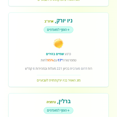
ניו יורק
,
ארה"ב
הוסף למועדפים
כרגע
שמיים בהירים
טמפרטורה
17°
עם
95%
לחות
רוח
דרום מערבית
בכיוון
221
מעלות ובמהירות
6
קמ"ש
מזג האוויר בניו יורק
תחזית לשבועיים
ברלין
,
גרמניה
הוסף למועדפים