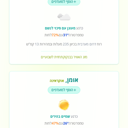
הוסף למועדפים
כרגע
מעונן עם סיכוי לגשם
טמפרטורה
31°
עם
72%
לחות
רוח
דרום מערבית
בכיוון
235
מעלות ובמהירות
13
קמ"ש
מזג האוויר בבנקוק
תחזית לשבועיים
אומן
,
אוקראינה
הוסף למועדפים
כרגע
שמיים בהירים
טמפרטורה
26°
עם
47%
לחות