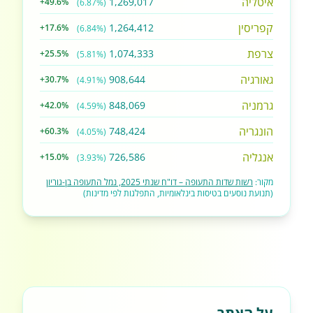
איטליה
1,269,017
+49.6%
(6.87%)
קפריסין
1,264,412
+17.6%
(6.84%)
צרפת
1,074,333
+25.5%
(5.81%)
גאורגיה
908,644
+30.7%
(4.91%)
גרמניה
848,069
+42.0%
(4.59%)
הונגריה
748,424
+60.3%
(4.05%)
אנגליה
726,586
+15.0%
(3.93%)
מקור:
רשות שדות התעופה – דו"ח שנתי 2025, נמל התעופה בן-גוריון
(תנועת נוסעים בטיסות בינלאומיות, התפלגות לפי מדינות)