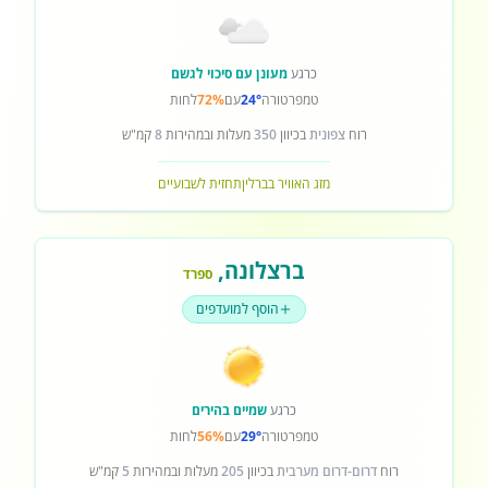
כרגע
מעונן עם סיכוי לגשם
טמפרטורה
24°
עם
72%
לחות
רוח
צפונית
בכיוון
350
מעלות ובמהירות
8
קמ"ש
מזג האוויר בברלין
תחזית לשבועיים
ברצלונה
,
ספרד
הוסף למועדפים
כרגע
שמיים בהירים
טמפרטורה
29°
עם
56%
לחות
רוח
דרום-דרום מערבית
בכיוון
205
מעלות ובמהירות
5
קמ"ש