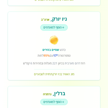
ניו יורק
,
ארה"ב
הוסף למועדפים
כרגע
שמיים בהירים
טמפרטורה
17°
עם
95%
לחות
רוח
דרום מערבית
בכיוון
221
מעלות ובמהירות
6
קמ"ש
מזג האוויר בניו יורק
תחזית לשבועיים
ברלין
,
גרמניה
הוסף למועדפים