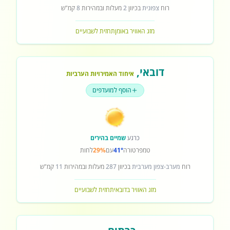
רוח
צפונית
בכיוון
2
מעלות ובמהירות
8
קמ"ש
מזג האוויר באומן
תחזית לשבועיים
דובאי
,
איחוד האמירויות הערביות
הוסף למועדפים
כרגע
שמיים בהירים
טמפרטורה
41°
עם
29%
לחות
רוח
מערב-צפון מערבית
בכיוון
287
מעלות ובמהירות
11
קמ"ש
מזג האוויר בדובאי
תחזית לשבועיים