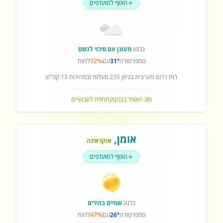
הוסף למועדפים
כרגע
מעונן עם סיכוי לגשם
טמפרטורה
31°
עם
72%
לחות
רוח
דרום מערבית
בכיוון
235
מעלות ובמהירות
13
קמ"ש
מזג האוויר בבנקוק
תחזית לשבועיים
אומן
,
אוקראינה
הוסף למועדפים
כרגע
שמיים בהירים
טמפרטורה
26°
עם
47%
לחות