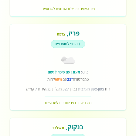
מזג האוויר בברצלונה
תחזית לשבועיים
פריז
,
צרפת
הוסף למועדפים
כרגע
מעונן עם סיכוי לגשם
טמפרטורה
23°
עם
69%
לחות
רוח
צפון-צפון מערבית
בכיוון
327
מעלות ובמהירות
7
קמ"ש
מזג האוויר בפריז
תחזית לשבועיים
בנקוק
,
תאילנד