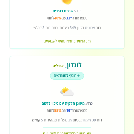
כרגע
שמיים בהירים
טמפרטורה
33°
עם
40%
לחות
רוח
צפונית
בכיוון
349
מעלות ובמהירות
3
קמ"ש
מזג האוויר ברומא
תחזית לשבועיים
לונדון
,
אנגליה
הוסף למועדפים
כרגע
מעונן חלקית עם סיכוי לגשם
טמפרטורה
19°
עם
55%
לחות
רוח
39 מעלות
בכיוון
39
מעלות ובמהירות
5
קמ"ש
מזג האוויר בלונדון
תחזית לשבועיים