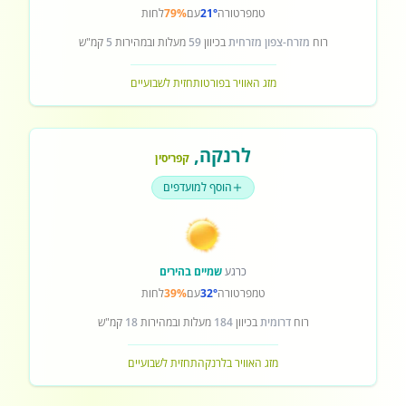
טמפרטורה
21°
עם
79%
לחות
רוח
מזרח-צפון מזרחית
בכיוון
59
מעלות ובמהירות
5
קמ"ש
מזג האוויר בפורטו
תחזית לשבועיים
לרנקה
,
קפריסין
הוסף למועדפים
כרגע
שמיים בהירים
טמפרטורה
32°
עם
39%
לחות
רוח
דרומית
בכיוון
184
מעלות ובמהירות
18
קמ"ש
מזג האוויר בלרנקה
תחזית לשבועיים