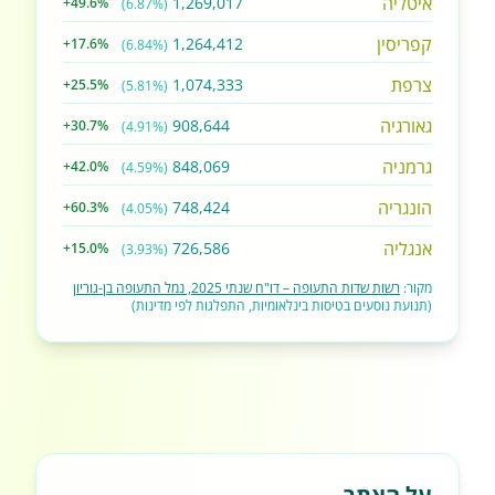
איטליה
1,269,017
+49.6%
(6.87%)
קפריסין
1,264,412
+17.6%
(6.84%)
צרפת
1,074,333
+25.5%
(5.81%)
גאורגיה
908,644
+30.7%
(4.91%)
גרמניה
848,069
+42.0%
(4.59%)
הונגריה
748,424
+60.3%
(4.05%)
אנגליה
726,586
+15.0%
(3.93%)
מקור:
רשות שדות התעופה – דו"ח שנתי 2025, נמל התעופה בן-גוריון
(תנועת נוסעים בטיסות בינלאומיות, התפלגות לפי מדינות)