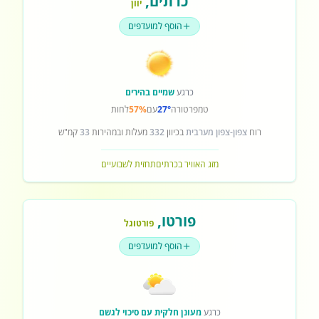
כרתים
,
יוון
הוסף למועדפים
כרגע
שמיים בהירים
טמפרטורה
27°
עם
57%
לחות
רוח
צפון-צפון מערבית
בכיוון
332
מעלות ובמהירות
33
קמ"ש
מזג האוויר בכרתים
תחזית לשבועיים
פורטו
,
פורטוגל
הוסף למועדפים
כרגע
מעונן חלקית עם סיכוי לגשם