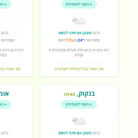
הוסף למועדפים
הו
כרגע
מעונן עם סיכוי לגשם
כרגע
ש
טמפרטורה
24°
עם
72%
לחות
טמפרטורה
רוח
צפונית
בכיוון
350
מעלות ובמהירות
8
רוח
דרום-דרום 
קמ"ש
ובמה
מזג האוויר בברלין
תחזית לשבועיים
מזג האוויר בב
בנקוק
,
אומ
תאילנד
הוסף למועדפים
הו
כרגע
מעונן עם סיכוי לגשם
כרגע
ש