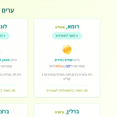
ערים פ
רומא
,
לונד
איטליה
הוסף למועדפים
הו
כרגע
שמיים בהירים
כרגע
מעונן ח
טמפרטורה
33°
עם
40%
לחות
טמפרטורה
רוח
צפונית
בכיוון
349
מעלות ובמהירות
3
רוח
39 מעלות
בכי
קמ"ש
מזג האוויר ברומא
תחזית לשבועיים
מזג האוויר בל
ברלין
,
ברצל
גרמניה