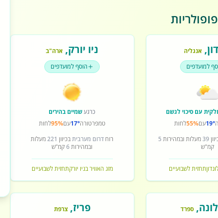
ופולריות
ון
,
ניו יורק
,
אנגליה
ארה"ב
סף למועדפים
הוסף למועדפים
לקית עם סיכוי לגשם
כרגע
שמיים בהירים
19°
עם
55%
לחות
טמפרטורה
17°
עם
95%
לחות
וון
39
מעלות ובמהירות
5
רוח
דרום מערבית
בכיוון
221
מעלות
קמ"ש
ובמהירות
6
קמ"ש
ונדון
תחזית לשבועיים
מזג האוויר בניו יורק
תחזית לשבועיים
ונה
,
פריז
,
ספרד
צרפת