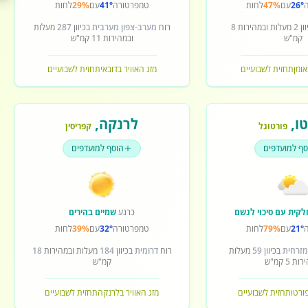
26°
עם
47%
לחות
טמפרטורה
41°
עם
29%
לחות
ון
2
מעלות ובמהירות
8
רוח
מערב-צפון מערבית
בכיוון
287
מעלות
קמ"ש
ובמהירות
11
קמ"ש
אומן
תחזית לשבועיים
מזג האוויר בדובאי
תחזית לשבועיים
ו
,
לרנקה
,
פורטוגל
קפריסין
סף למועדפים
הוסף למועדפים
לקית עם סיכוי לגשם
כרגע
שמיים בהירים
21°
עם
79%
לחות
טמפרטורה
32°
עם
39%
לחות
מזרחית
בכיוון
59
מעלות
רוח
דרומית
בכיוון
184
מעלות ובמהירות
18
ירות
5
קמ"ש
קמ"ש
פורטו
תחזית לשבועיים
מזג האוויר בלרנקה
תחזית לשבועיים