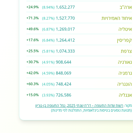
ארה"ב
1,652,277
+24.9%
(8.94%)
איחוד האמירויות
1,527,770
+71.3%
(8.27%)
איטליה
1,269,017
+49.6%
(6.87%)
קפריסין
1,264,412
+17.6%
(6.84%)
צרפת
1,074,333
+25.5%
(5.81%)
גאורגיה
908,644
+30.7%
(4.91%)
גרמניה
848,069
+42.0%
(4.59%)
הונגריה
748,424
+60.3%
(4.05%)
אנגליה
726,586
+15.0%
(3.93%)
מקור:
רשות שדות התעופה – דו"ח שנתי 2025, נמל התעופה בן-גוריון
(תנועת נוסעים בטיסות בינלאומיות, התפלגות לפי מדינות)