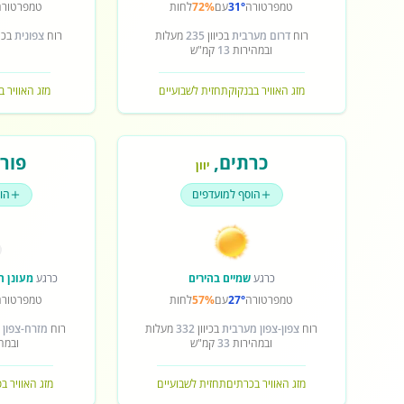
טמפרטורה
31°
עם
72%
לחות
טמפרטורה
רוח
דרום מערבית
בכיוון
235
מעלות
רוח
צפונית
בכיו
ובמהירות
13
קמ"ש
מזג האוויר בבנקוק
תחזית לשבועיים
מזג האוויר ב
כרתים
,
פורט
יוון
הוסף למועדפים
הו
כרגע
שמיים בהירים
כרגע
מעונן ח
טמפרטורה
27°
עם
57%
לחות
טמפרטורה
רוח
צפון-צפון מערבית
בכיוון
332
מעלות
רוח
מזרח-צפון 
ובמהירות
33
קמ"ש
ובמה
מזג האוויר בכרתים
תחזית לשבועיים
מזג האוויר ב