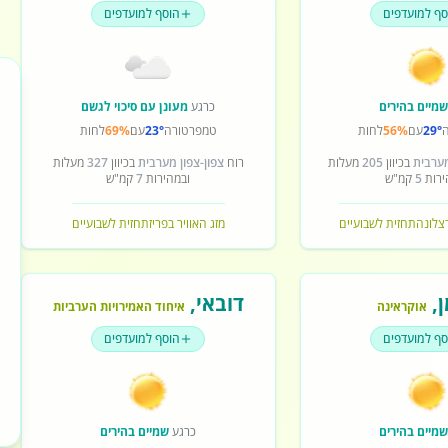
סף למועדפים
הוסף למועדפים
מיים בהירים
כרגע
מעונן עם סיכוי לגשם
29°
עם
56%
לחות
טמפרטורה
23°
עם
69%
לחות
מערבית
בכיוון
205
מעלות
רוח
צפון-צפון מערבית
בכיוון
327
מעלות
ירות
5
קמ"ש
ובמהירות
7
קמ"ש
רצלונה
תחזית לשבועיים
מזג האוויר בפריז
תחזית לשבועיים
ן
,
דובאי
,
אוקראינה
איחוד האמירויות הערביות
סף למועדפים
הוסף למועדפים
מיים בהירים
כרגע
שמיים בהירים