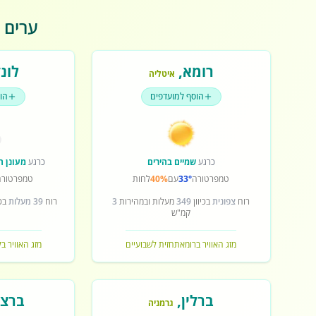
ערים פ
רומא
,
לונד
איטליה
הוסף למועדפים
הו
כרגע
שמיים בהירים
כרגע
מעונן ח
טמפרטורה
33°
עם
40%
לחות
טמפרטורה
רוח
צפונית
בכיוון
349
מעלות ובמהירות
3
רוח
39 מעלות
בכי
קמ"ש
מזג האוויר ברומא
תחזית לשבועיים
מזג האוויר בל
ברלין
,
ברצל
גרמניה