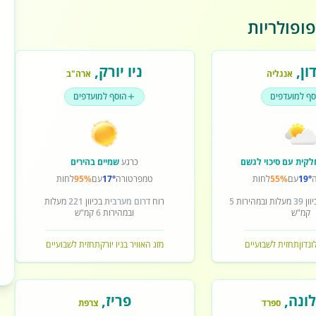
ופולריות
ון
,
ניו יורק
,
אנגליה
ארה"ב
סף למועדפים
הוסף למועדפים
לקית עם סיכוי לגשם
כרגע
שמיים בהירים
19°
עם
55%
לחות
טמפרטורה
17°
עם
95%
לחות
וון
39
מעלות ובמהירות
5
רוח
דרום מערבית
בכיוון
221
מעלות
קמ"ש
ובמהירות
6
קמ"ש
ונדון
תחזית לשבועיים
מזג האוויר בניו יורק
תחזית לשבועיים
ונה
,
פריז
,
ספרד
צרפת