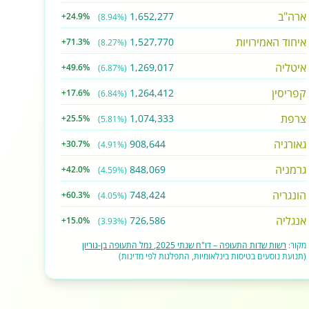
ארה"ב
1,652,277
+24.9%
(8.94%)
איחוד האמירויות
1,527,770
+71.3%
(8.27%)
איטליה
1,269,017
+49.6%
(6.87%)
קפריסין
1,264,412
+17.6%
(6.84%)
צרפת
1,074,333
+25.5%
(5.81%)
גאורגיה
908,644
+30.7%
(4.91%)
גרמניה
848,069
+42.0%
(4.59%)
הונגריה
748,424
+60.3%
(4.05%)
אנגליה
726,586
+15.0%
(3.93%)
מקור:
רשות שדות התעופה – דו"ח שנתי 2025, נמל התעופה בן-גוריון
(תנועת נוסעים בטיסות בינלאומיות, התפלגות לפי מדינות)