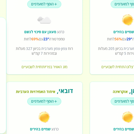
סף למועדפים
הוסף למועדפים
מיים בהירים
כרגע
מעונן עם סיכוי לגשם
29°
עם
56%
לחות
טמפרטורה
23°
עם
69%
לחות
מערבית
בכיוון
205
מעלות
רוח
צפון-צפון מערבית
בכיוון
327
מעלות
ירות
5
קמ"ש
ובמהירות
7
קמ"ש
רצלונה
תחזית לשבועיים
מזג האוויר בפריז
תחזית לשבועיים
ן
,
דובאי
,
אוקראינה
איחוד האמירויות הערביות
סף למועדפים
הוסף למועדפים
מיים בהירים
כרגע
שמיים בהירים