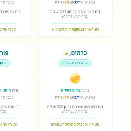
טמפרטורה
31°
עם
72%
לחות
טמפרטורה
רוח
דרום מערבית
בכיוון
235
מעלות
רוח
צפונית
בכיו
ובמהירות
13
קמ"ש
מזג האוויר בבנקוק
תחזית לשבועיים
מזג האוויר ב
כרתים
,
פורט
יוון
הוסף למועדפים
הו
כרגע
שמיים בהירים
כרגע
מעונן ח
טמפרטורה
27°
עם
57%
לחות
טמפרטורה
רוח
צפון-צפון מערבית
בכיוון
332
מעלות
רוח
מזרח-צפון 
ובמהירות
33
קמ"ש
ובמה
מזג האוויר בכרתים
תחזית לשבועיים
מזג האוויר ב