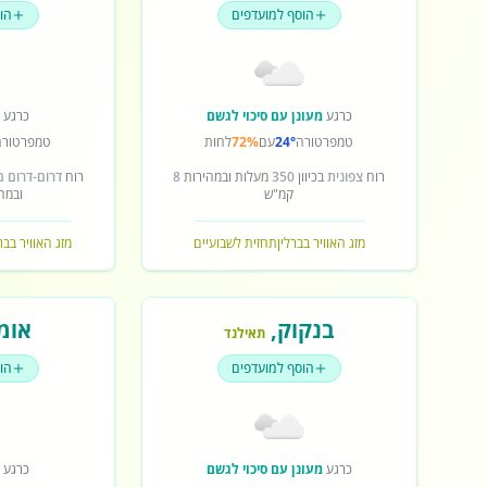
הוסף למועדפים
הו
כרגע
מעונן עם סיכוי לגשם
כרגע
ש
טמפרטורה
24°
עם
72%
לחות
טמפרטורה
רוח
צפונית
בכיוון
350
מעלות ובמהירות
8
רוח
דרום-דרום 
קמ"ש
ובמה
מזג האוויר בברלין
תחזית לשבועיים
מזג האוויר בב
בנקוק
,
אומ
תאילנד
הוסף למועדפים
הו
כרגע
מעונן עם סיכוי לגשם
כרגע
ש