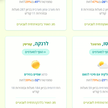
26°
עם
47%
לחות
טמפרטורה
41°
עם
29%
לחות
ון
2
מעלות ובמהירות
8
רוח
מערב-צפון מערבית
בכיוון
287
מעלות
קמ"ש
ובמהירות
11
קמ"ש
אומן
תחזית לשבועיים
מזג האוויר בדובאי
תחזית לשבועיים
ו
,
לרנקה
,
פורטוגל
קפריסין
סף למועדפים
הוסף למועדפים
לקית עם סיכוי לגשם
כרגע
שמיים בהירים
21°
עם
79%
לחות
טמפרטורה
32°
עם
39%
לחות
מזרחית
בכיוון
59
מעלות
רוח
דרומית
בכיוון
184
מעלות ובמהירות
18
ירות
5
קמ"ש
קמ"ש
פורטו
תחזית לשבועיים
מזג האוויר בלרנקה
תחזית לשבועיים