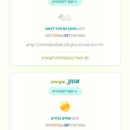
הוסף למועדפים
כרגע
מעונן עם סיכוי לגשם
טמפרטורה
31°
עם
72%
לחות
רוח
דרום מערבית
בכיוון
235
מעלות ובמהירות
13
קמ"ש
מזג האוויר בבנקוק
תחזית לשבועיים
אומן
,
אוקראינה
הוסף למועדפים
כרגע
שמיים בהירים
טמפרטורה
26°
עם
47%
לחות