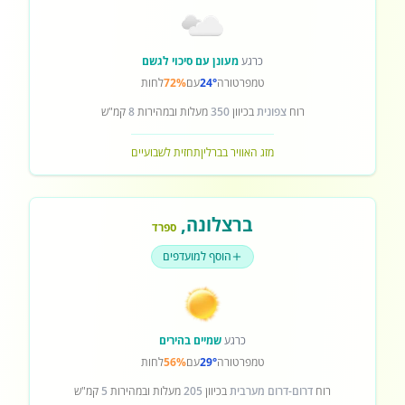
כרגע
מעונן עם סיכוי לגשם
טמפרטורה
24°
עם
72%
לחות
רוח
צפונית
בכיוון
350
מעלות ובמהירות
8
קמ"ש
מזג האוויר בברלין
תחזית לשבועיים
ברצלונה
,
ספרד
הוסף למועדפים
כרגע
שמיים בהירים
טמפרטורה
29°
עם
56%
לחות
רוח
דרום-דרום מערבית
בכיוון
205
מעלות ובמהירות
5
קמ"ש