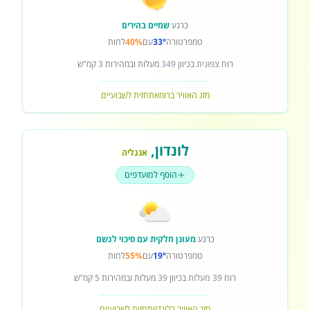
כרגע
שמיים בהירים
טמפרטורה
33°
עם
40%
לחות
רוח
צפונית
בכיוון
349
מעלות ובמהירות
3
קמ"ש
מזג האוויר ברומא
תחזית לשבועיים
לונדון
,
אנגליה
הוסף למועדפים
כרגע
מעונן חלקית עם סיכוי לגשם
טמפרטורה
19°
עם
55%
לחות
רוח
39 מעלות
בכיוון
39
מעלות ובמהירות
5
קמ"ש
מזג האוויר בלונדון
תחזית לשבועיים