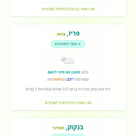
מזג האוויר בברצלונה
תחזית לשבועיים
פריז
,
צרפת
הוסף למועדפים
כרגע
מעונן עם סיכוי לגשם
טמפרטורה
23°
עם
69%
לחות
רוח
צפון-צפון מערבית
בכיוון
327
מעלות ובמהירות
7
קמ"ש
מזג האוויר בפריז
תחזית לשבועיים
בנקוק
,
תאילנד