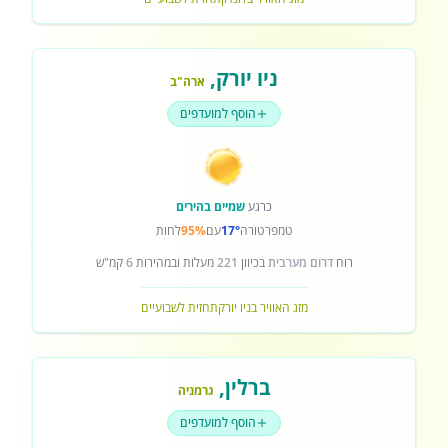
ניו יורק
,
ארה"ב
הוסף למועדפים
כרגע
שמיים בהירים
טמפרטורה
17°
עם
95%
לחות
רוח
דרום מערבית
בכיוון
221
מעלות ובמהירות
6
קמ"ש
מזג האוויר בניו יורק
תחזית לשבועיים
ברלין
,
גרמניה
הוסף למועדפים