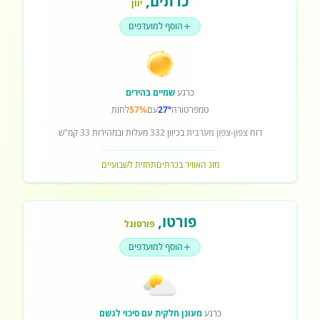
כרתים
,
יוון
הוסף למועדפים
כרגע
שמיים בהירים
טמפרטורה
27°
עם
57%
לחות
רוח
צפון-צפון מערבית
בכיוון
332
מעלות ובמהירות
33
קמ"ש
מזג האוויר בכרתים
תחזית לשבועיים
פורטו
,
פורטוגל
הוסף למועדפים
כרגע
מעונן חלקית עם סיכוי לגשם