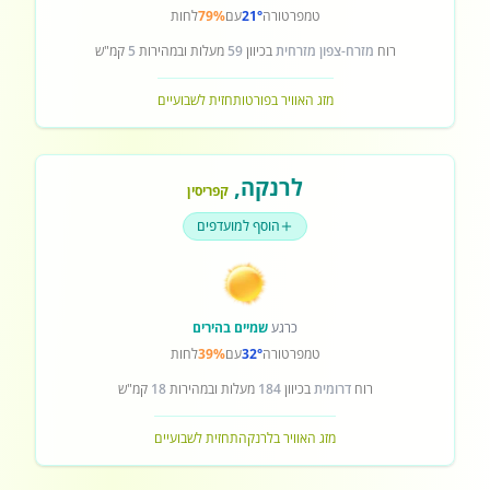
טמפרטורה
21°
עם
79%
לחות
רוח
מזרח-צפון מזרחית
בכיוון
59
מעלות ובמהירות
5
קמ"ש
מזג האוויר בפורטו
תחזית לשבועיים
לרנקה
,
קפריסין
הוסף למועדפים
כרגע
שמיים בהירים
טמפרטורה
32°
עם
39%
לחות
רוח
דרומית
בכיוון
184
מעלות ובמהירות
18
קמ"ש
מזג האוויר בלרנקה
תחזית לשבועיים