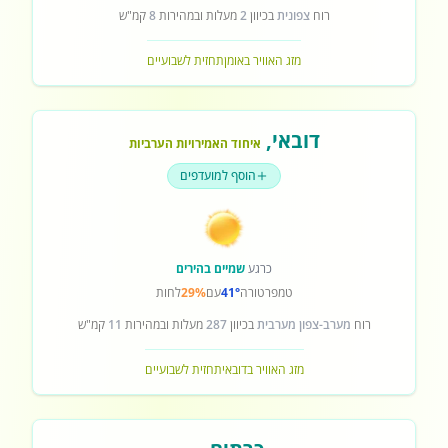
רוח
צפונית
בכיוון
2
מעלות ובמהירות
8
קמ"ש
מזג האוויר באומן
תחזית לשבועיים
דובאי
,
איחוד האמירויות הערביות
הוסף למועדפים
כרגע
שמיים בהירים
טמפרטורה
41°
עם
29%
לחות
רוח
מערב-צפון מערבית
בכיוון
287
מעלות ובמהירות
11
קמ"ש
מזג האוויר בדובאי
תחזית לשבועיים