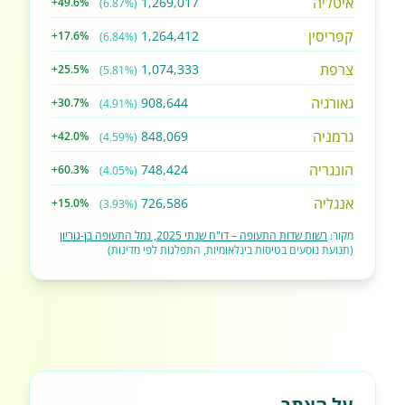
איטליה
1,269,017
+49.6%
(6.87%)
קפריסין
1,264,412
+17.6%
(6.84%)
צרפת
1,074,333
+25.5%
(5.81%)
גאורגיה
908,644
+30.7%
(4.91%)
גרמניה
848,069
+42.0%
(4.59%)
הונגריה
748,424
+60.3%
(4.05%)
אנגליה
726,586
+15.0%
(3.93%)
מקור:
רשות שדות התעופה – דו"ח שנתי 2025, נמל התעופה בן-גוריון
(תנועת נוסעים בטיסות בינלאומיות, התפלגות לפי מדינות)