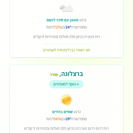
כרגע
מעונן עם סיכוי לגשם
טמפרטורה
24°
עם
72%
לחות
רוח
צפונית
בכיוון
350
מעלות ובמהירות
8
קמ"ש
מזג האוויר בברלין
תחזית לשבועיים
ברצלונה
,
ספרד
הוסף למועדפים
כרגע
שמיים בהירים
טמפרטורה
29°
עם
56%
לחות
רוח
דרום-דרום מערבית
בכיוון
205
מעלות ובמהירות
5
קמ"ש