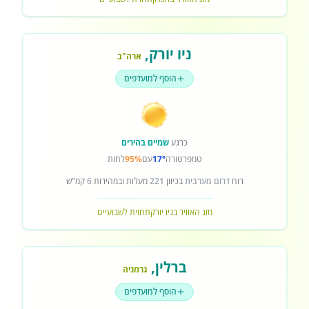
ניו יורק
,
ארה"ב
הוסף למועדפים
כרגע
שמיים בהירים
טמפרטורה
17°
עם
95%
לחות
רוח
דרום מערבית
בכיוון
221
מעלות ובמהירות
6
קמ"ש
מזג האוויר בניו יורק
תחזית לשבועיים
ברלין
,
גרמניה
הוסף למועדפים