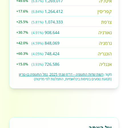
איטליה
1,269,017
+49.6%
(6.87%)
קפריסין
1,264,412
+17.6%
(6.84%)
צרפת
1,074,333
+25.5%
(5.81%)
גאורגיה
908,644
+30.7%
(4.91%)
גרמניה
848,069
+42.0%
(4.59%)
הונגריה
748,424
+60.3%
(4.05%)
אנגליה
726,586
+15.0%
(3.93%)
מקור:
רשות שדות התעופה – דו"ח שנתי 2025, נמל התעופה בן-גוריון
(תנועת נוסעים בטיסות בינלאומיות, התפלגות לפי מדינות)