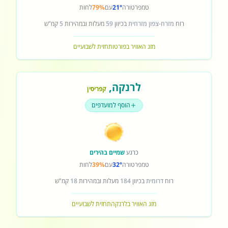
טמפרטורה
21°
עם
79%
לחות
רוח
מזרח-צפון מזרחית
בכיוון
59
מעלות ובמהירות
5
קמ"ש
מזג האוויר בפורטו
תחזית לשבועיים
לרנקה
,
קפריסין
הוסף למועדפים
כרגע
שמיים בהירים
טמפרטורה
32°
עם
39%
לחות
רוח
דרומית
בכיוון
184
מעלות ובמהירות
18
קמ"ש
מזג האוויר בלרנקה
תחזית לשבועיים