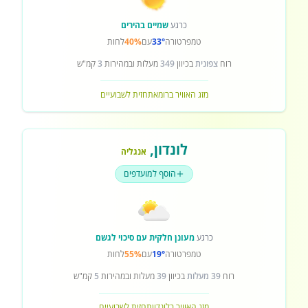
כרגע
שמיים בהירים
טמפרטורה
33°
עם
40%
לחות
רוח
צפונית
בכיוון
349
מעלות ובמהירות
3
קמ"ש
מזג האוויר ברומא
תחזית לשבועיים
לונדון
,
אנגליה
הוסף למועדפים
כרגע
מעונן חלקית עם סיכוי לגשם
טמפרטורה
19°
עם
55%
לחות
רוח
39 מעלות
בכיוון
39
מעלות ובמהירות
5
קמ"ש
מזג האוויר בלונדון
תחזית לשבועיים