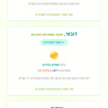
רוח
צפונית
בכיוון
2
מעלות ובמהירות
8
קמ"ש
מזג האוויר באומן
תחזית לשבועיים
דובאי
,
איחוד האמירויות הערביות
הוסף למועדפים
כרגע
שמיים בהירים
טמפרטורה
41°
עם
29%
לחות
רוח
מערב-צפון מערבית
בכיוון
287
מעלות ובמהירות
11
קמ"ש
מזג האוויר בדובאי
תחזית לשבועיים