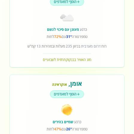
הוסף למועדפים
כרגע
מעונן עם סיכוי לגשם
טמפרטורה
31°
עם
72%
לחות
רוח
דרום מערבית
בכיוון
235
מעלות ובמהירות
13
קמ"ש
מזג האוויר בבנקוק
תחזית לשבועיים
אומן
,
אוקראינה
הוסף למועדפים
כרגע
שמיים בהירים
טמפרטורה
26°
עם
47%
לחות