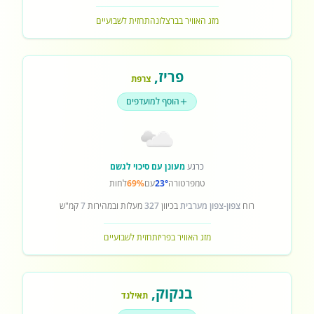
מזג האוויר בברצלונה
תחזית לשבועיים
פריז
,
צרפת
הוסף למועדפים
כרגע
מעונן עם סיכוי לגשם
טמפרטורה
23°
עם
69%
לחות
רוח
צפון-צפון מערבית
בכיוון
327
מעלות ובמהירות
7
קמ"ש
מזג האוויר בפריז
תחזית לשבועיים
בנקוק
,
תאילנד