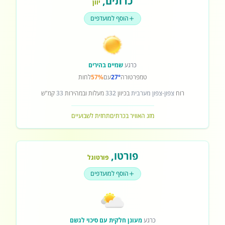
כרתים
,
יוון
הוסף למועדפים
כרגע
שמיים בהירים
טמפרטורה
27°
עם
57%
לחות
רוח
צפון-צפון מערבית
בכיוון
332
מעלות ובמהירות
33
קמ"ש
מזג האוויר בכרתים
תחזית לשבועיים
פורטו
,
פורטוגל
הוסף למועדפים
כרגע
מעונן חלקית עם סיכוי לגשם