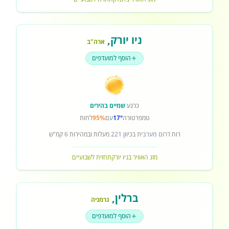
ניו יורק
,
ארה"ב
הוסף למועדפים
כרגע
שמיים בהירים
טמפרטורה
17°
עם
95%
לחות
רוח
דרום מערבית
בכיוון
221
מעלות ובמהירות
6
קמ"ש
מזג האוויר בניו יורק
תחזית לשבועיים
ברלין
,
גרמניה
הוסף למועדפים