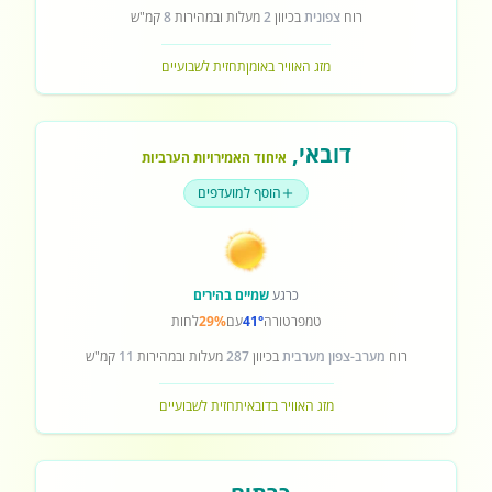
רוח
צפונית
בכיוון
2
מעלות ובמהירות
8
קמ"ש
מזג האוויר באומן
תחזית לשבועיים
דובאי
,
איחוד האמירויות הערביות
הוסף למועדפים
כרגע
שמיים בהירים
טמפרטורה
41°
עם
29%
לחות
רוח
מערב-צפון מערבית
בכיוון
287
מעלות ובמהירות
11
קמ"ש
מזג האוויר בדובאי
תחזית לשבועיים