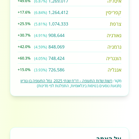
איטליה
1,269,017
+49.6%
(6.87%)
קפריסין
1,264,412
+17.6%
(6.84%)
צרפת
1,074,333
+25.5%
(5.81%)
גאורגיה
908,644
+30.7%
(4.91%)
גרמניה
848,069
+42.0%
(4.59%)
הונגריה
748,424
+60.3%
(4.05%)
אנגליה
726,586
+15.0%
(3.93%)
מקור:
רשות שדות התעופה – דו"ח שנתי 2025, נמל התעופה בן-גוריון
(תנועת נוסעים בטיסות בינלאומיות, התפלגות לפי מדינות)