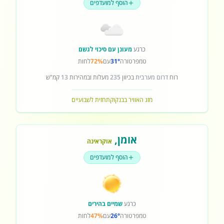
הוסף למועדפים
כרגע
מעונן עם סיכוי לגשם
טמפרטורה
31°
עם
72%
לחות
רוח
דרום מערבית
בכיוון
235
מעלות ובמהירות
13
קמ"ש
מזג האוויר בבנקוק
תחזית לשבועיים
אומן
,
אוקראינה
הוסף למועדפים
כרגע
שמיים בהירים
טמפרטורה
26°
עם
47%
לחות