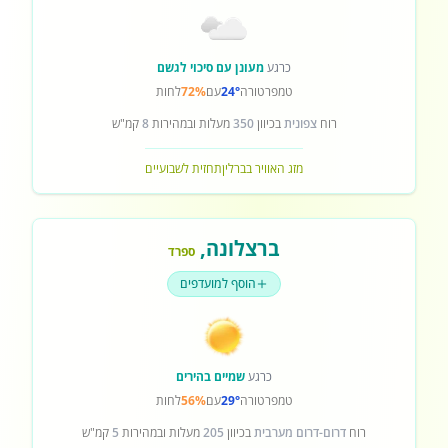
כרגע
מעונן עם סיכוי לגשם
טמפרטורה
24°
עם
72%
לחות
רוח
צפונית
בכיוון
350
מעלות ובמהירות
8
קמ"ש
מזג האוויר בברלין
תחזית לשבועיים
ברצלונה
,
ספרד
הוסף למועדפים
כרגע
שמיים בהירים
טמפרטורה
29°
עם
56%
לחות
רוח
דרום-דרום מערבית
בכיוון
205
מעלות ובמהירות
5
קמ"ש