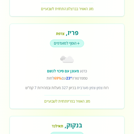
מזג האוויר בברצלונה
תחזית לשבועיים
פריז
,
צרפת
הוסף למועדפים
כרגע
מעונן עם סיכוי לגשם
טמפרטורה
23°
עם
69%
לחות
רוח
צפון-צפון מערבית
בכיוון
327
מעלות ובמהירות
7
קמ"ש
מזג האוויר בפריז
תחזית לשבועיים
בנקוק
,
תאילנד