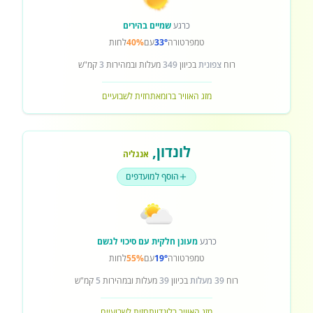
כרגע
שמיים בהירים
טמפרטורה
33°
עם
40%
לחות
רוח
צפונית
בכיוון
349
מעלות ובמהירות
3
קמ"ש
מזג האוויר ברומא
תחזית לשבועיים
לונדון
,
אנגליה
הוסף למועדפים
כרגע
מעונן חלקית עם סיכוי לגשם
טמפרטורה
19°
עם
55%
לחות
רוח
39 מעלות
בכיוון
39
מעלות ובמהירות
5
קמ"ש
מזג האוויר בלונדון
תחזית לשבועיים