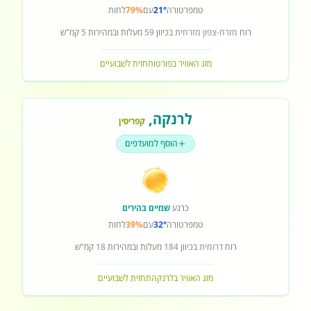
טמפרטורה
21°
עם
79%
לחות
רוח
מזרח-צפון מזרחית
בכיוון
59
מעלות ובמהירות
5
קמ"ש
מזג האוויר בפורטו
תחזית לשבועיים
לרנקה
,
קפריסין
הוסף למועדפים
כרגע
שמיים בהירים
טמפרטורה
32°
עם
39%
לחות
רוח
דרומית
בכיוון
184
מעלות ובמהירות
18
קמ"ש
מזג האוויר בלרנקה
תחזית לשבועיים