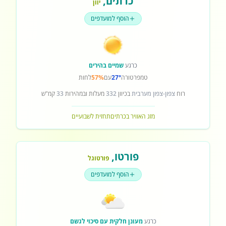
כרתים
,
יוון
הוסף למועדפים
כרגע
שמיים בהירים
טמפרטורה
27°
עם
57%
לחות
רוח
צפון-צפון מערבית
בכיוון
332
מעלות ובמהירות
33
קמ"ש
מזג האוויר בכרתים
תחזית לשבועיים
פורטו
,
פורטוגל
הוסף למועדפים
כרגע
מעונן חלקית עם סיכוי לגשם