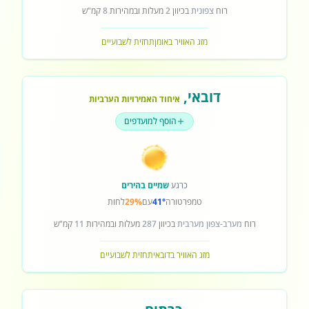
רוח
צפונית
בכיוון
2
מעלות ובמהירות
8
קמ"ש
מזג האוויר באומן
תחזית לשבועיים
דובאי
,
איחוד האמירויות הערביות
הוסף למועדפים
כרגע
שמיים בהירים
טמפרטורה
41°
עם
29%
לחות
רוח
מערב-צפון מערבית
בכיוון
287
מעלות ובמהירות
11
קמ"ש
מזג האוויר בדובאי
תחזית לשבועיים