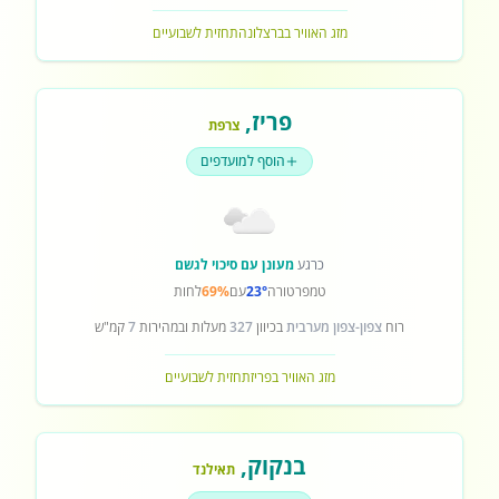
מזג האוויר בברצלונה
תחזית לשבועיים
פריז
,
צרפת
הוסף למועדפים
כרגע
מעונן עם סיכוי לגשם
טמפרטורה
23°
עם
69%
לחות
רוח
צפון-צפון מערבית
בכיוון
327
מעלות ובמהירות
7
קמ"ש
מזג האוויר בפריז
תחזית לשבועיים
בנקוק
,
תאילנד