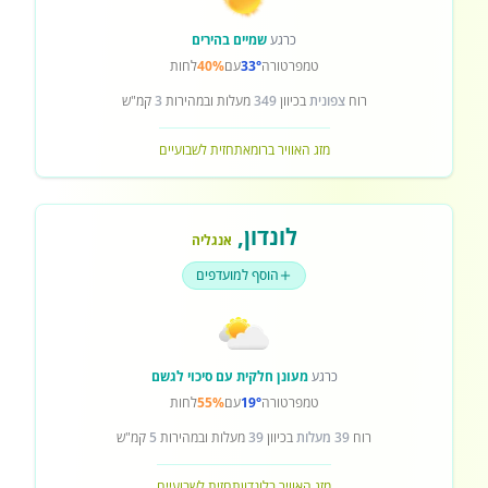
כרגע
שמיים בהירים
טמפרטורה
33°
עם
40%
לחות
רוח
צפונית
בכיוון
349
מעלות ובמהירות
3
קמ"ש
מזג האוויר ברומא
תחזית לשבועיים
לונדון
,
אנגליה
הוסף למועדפים
כרגע
מעונן חלקית עם סיכוי לגשם
טמפרטורה
19°
עם
55%
לחות
רוח
39 מעלות
בכיוון
39
מעלות ובמהירות
5
קמ"ש
מזג האוויר בלונדון
תחזית לשבועיים