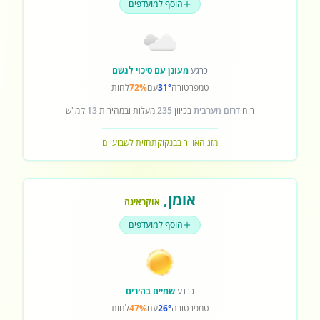
הוסף למועדפים
כרגע
מעונן עם סיכוי לגשם
טמפרטורה
31°
עם
72%
לחות
רוח
דרום מערבית
בכיוון
235
מעלות ובמהירות
13
קמ"ש
מזג האוויר בבנקוק
תחזית לשבועיים
אומן
,
אוקראינה
הוסף למועדפים
כרגע
שמיים בהירים
טמפרטורה
26°
עם
47%
לחות