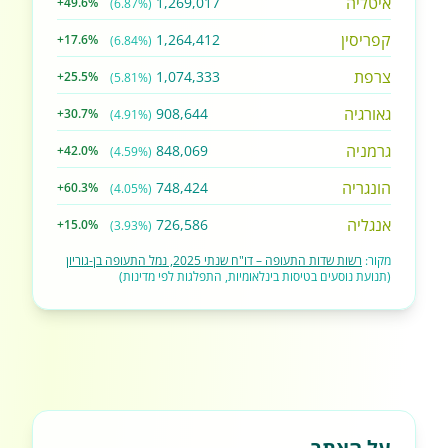
איטליה
1,269,017
+49.6%
(6.87%)
קפריסין
1,264,412
+17.6%
(6.84%)
צרפת
1,074,333
+25.5%
(5.81%)
גאורגיה
908,644
+30.7%
(4.91%)
גרמניה
848,069
+42.0%
(4.59%)
הונגריה
748,424
+60.3%
(4.05%)
אנגליה
726,586
+15.0%
(3.93%)
מקור:
רשות שדות התעופה – דו"ח שנתי 2025, נמל התעופה בן-גוריון
(תנועת נוסעים בטיסות בינלאומיות, התפלגות לפי מדינות)