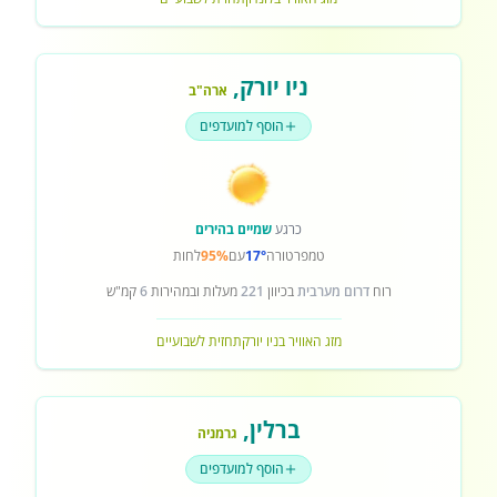
ניו יורק
,
ארה"ב
הוסף למועדפים
כרגע
שמיים בהירים
טמפרטורה
17°
עם
95%
לחות
רוח
דרום מערבית
בכיוון
221
מעלות ובמהירות
6
קמ"ש
מזג האוויר בניו יורק
תחזית לשבועיים
ברלין
,
גרמניה
הוסף למועדפים