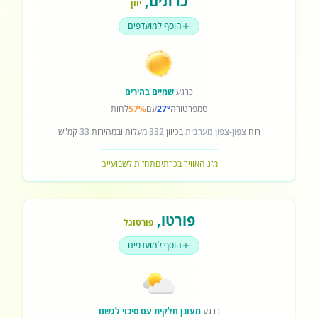
כרתים
,
יוון
הוסף למועדפים
כרגע
שמיים בהירים
טמפרטורה
27°
עם
57%
לחות
רוח
צפון-צפון מערבית
בכיוון
332
מעלות ובמהירות
33
קמ"ש
מזג האוויר בכרתים
תחזית לשבועיים
פורטו
,
פורטוגל
הוסף למועדפים
כרגע
מעונן חלקית עם סיכוי לגשם