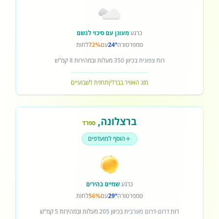
כרגע
מעונן עם סיכוי לגשם
טמפרטורה
24°
עם
72%
לחות
רוח
צפונית
בכיוון
350
מעלות ובמהירות
8
קמ"ש
מזג האוויר בברלין
תחזית לשבועיים
ברצלונה
,
ספרד
הוסף למועדפים
כרגע
שמיים בהירים
טמפרטורה
29°
עם
56%
לחות
רוח
דרום-דרום מערבית
בכיוון
205
מעלות ובמהירות
5
קמ"ש