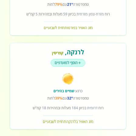
טמפרטורה
21°
עם
79%
לחות
רוח
מזרח-צפון מזרחית
בכיוון
59
מעלות ובמהירות
5
קמ"ש
מזג האוויר בפורטו
תחזית לשבועיים
לרנקה
,
קפריסין
הוסף למועדפים
כרגע
שמיים בהירים
טמפרטורה
32°
עם
39%
לחות
רוח
דרומית
בכיוון
184
מעלות ובמהירות
18
קמ"ש
מזג האוויר בלרנקה
תחזית לשבועיים