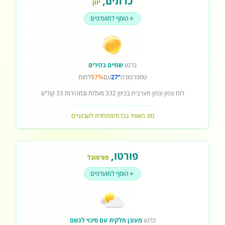
כרתים
,
יוון
הוסף למועדפים
כרגע
שמיים בהירים
טמפרטורה
27°
עם
57%
לחות
רוח
צפון-צפון מערבית
בכיוון
332
מעלות ובמהירות
33
קמ"ש
מזג האוויר בכרתים
תחזית לשבועיים
פורטו
,
פורטוגל
הוסף למועדפים
כרגע
מעונן חלקית עם סיכוי לגשם