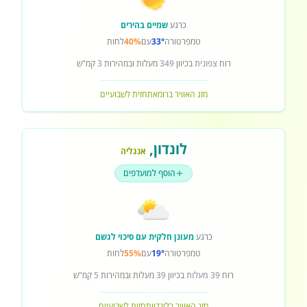
כרגע
שמיים בהירים
טמפרטורה
33°
עם
40%
לחות
רוח
צפונית
בכיוון
349
מעלות ובמהירות
3
קמ"ש
מזג האוויר ברומא
תחזית לשבועיים
לונדון
,
אנגליה
הוסף למועדפים
כרגע
מעונן חלקית עם סיכוי לגשם
טמפרטורה
19°
עם
55%
לחות
רוח
39 מעלות
בכיוון
39
מעלות ובמהירות
5
קמ"ש
מזג האוויר בלונדון
תחזית לשבועיים