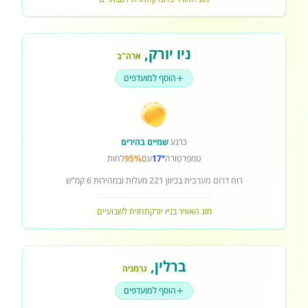
ניו יורק
,
ארה"ב
הוסף למועדפים
כרגע
שמיים בהירים
טמפרטורה
17°
עם
95%
לחות
רוח
דרום מערבית
בכיוון
221
מעלות ובמהירות
6
קמ"ש
מזג האוויר בניו יורק
תחזית לשבועיים
ברלין
,
גרמניה
הוסף למועדפים