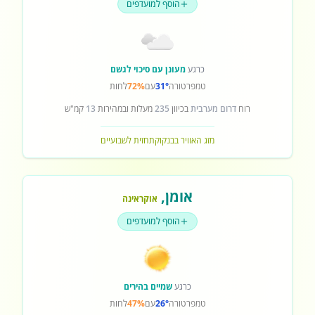
הוסף למועדפים
כרגע
מעונן עם סיכוי לגשם
טמפרטורה
31°
עם
72%
לחות
רוח
דרום מערבית
בכיוון
235
מעלות ובמהירות
13
קמ"ש
מזג האוויר בבנקוק
תחזית לשבועיים
אומן
,
אוקראינה
הוסף למועדפים
כרגע
שמיים בהירים
טמפרטורה
26°
עם
47%
לחות