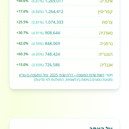
איטליה
1,269,017
+49.6%
(6.87%)
קפריסין
1,264,412
+17.6%
(6.84%)
צרפת
1,074,333
+25.5%
(5.81%)
גאורגיה
908,644
+30.7%
(4.91%)
גרמניה
848,069
+42.0%
(4.59%)
הונגריה
748,424
+60.3%
(4.05%)
אנגליה
726,586
+15.0%
(3.93%)
מקור:
רשות שדות התעופה – דו"ח שנתי 2025, נמל התעופה בן-גוריון
(תנועת נוסעים בטיסות בינלאומיות, התפלגות לפי מדינות)