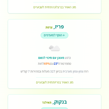
מזג האוויר בברצלונה
תחזית לשבועיים
פריז
,
צרפת
הוסף למועדפים
כרגע
מעונן עם סיכוי לגשם
טמפרטורה
23°
עם
69%
לחות
רוח
צפון-צפון מערבית
בכיוון
327
מעלות ובמהירות
7
קמ"ש
מזג האוויר בפריז
תחזית לשבועיים
בנקוק
,
תאילנד