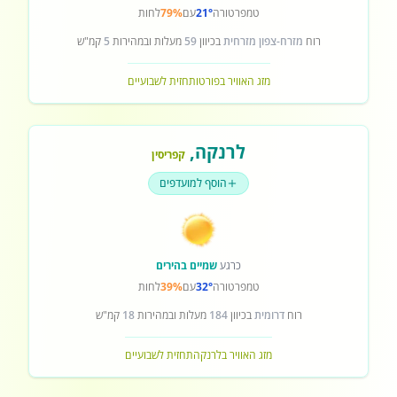
טמפרטורה
21°
עם
79%
לחות
רוח
מזרח-צפון מזרחית
בכיוון
59
מעלות ובמהירות
5
קמ"ש
מזג האוויר בפורטו
תחזית לשבועיים
לרנקה
,
קפריסין
הוסף למועדפים
כרגע
שמיים בהירים
טמפרטורה
32°
עם
39%
לחות
רוח
דרומית
בכיוון
184
מעלות ובמהירות
18
קמ"ש
מזג האוויר בלרנקה
תחזית לשבועיים