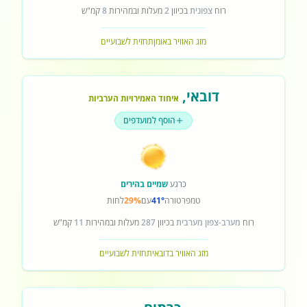
רוח
צפונית
בכיוון
2
מעלות ובמהירות
8
קמ"ש
מזג האוויר באומן
תחזית לשבועיים
דובאי
,
איחוד האמירויות הערביות
הוסף למועדפים
כרגע
שמיים בהירים
טמפרטורה
41°
עם
29%
לחות
רוח
מערב-צפון מערבית
בכיוון
287
מעלות ובמהירות
11
קמ"ש
מזג האוויר בדובאי
תחזית לשבועיים