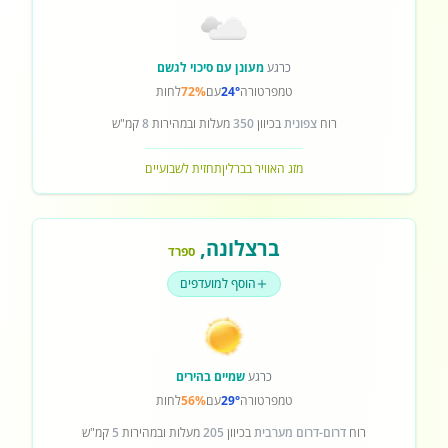
כרגע
מעונן עם סיכוי לגשם
טמפרטורה
24°
עם
72%
לחות
רוח
צפונית
בכיוון
350
מעלות ובמהירות
8
קמ"ש
מזג האוויר בברלין
תחזית לשבועיים
ברצלונה
,
ספרד
הוסף למועדפים
כרגע
שמיים בהירים
טמפרטורה
29°
עם
56%
לחות
רוח
דרום-דרום מערבית
בכיוון
205
מעלות ובמהירות
5
קמ"ש