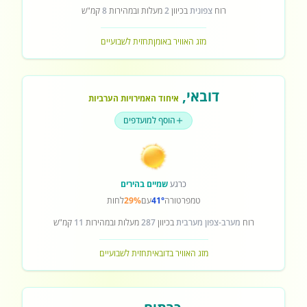
רוח
צפונית
בכיוון
2
מעלות ובמהירות
8
קמ"ש
מזג האוויר באומן
תחזית לשבועיים
דובאי
,
איחוד האמירויות הערביות
הוסף למועדפים
כרגע
שמיים בהירים
טמפרטורה
41°
עם
29%
לחות
רוח
מערב-צפון מערבית
בכיוון
287
מעלות ובמהירות
11
קמ"ש
מזג האוויר בדובאי
תחזית לשבועיים