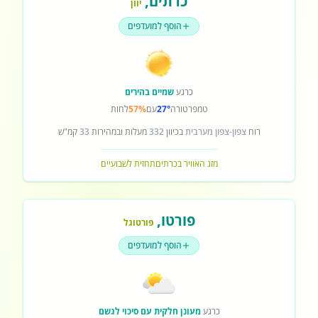
כרתים
,
יוון
הוסף למועדפים
כרגע
שמיים בהירים
טמפרטורה
27°
עם
57%
לחות
רוח
צפון-צפון מערבית
בכיוון
332
מעלות ובמהירות
33
קמ"ש
מזג האוויר בכרתים
תחזית לשבועיים
פורטו
,
פורטוגל
הוסף למועדפים
כרגע
מעונן חלקית עם סיכוי לגשם