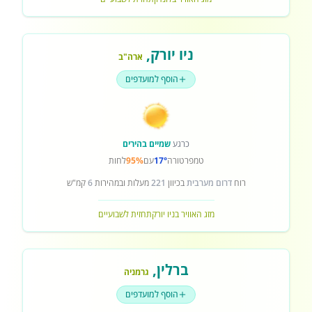
ניו יורק
,
ארה"ב
הוסף למועדפים
כרגע
שמיים בהירים
טמפרטורה
17°
עם
95%
לחות
רוח
דרום מערבית
בכיוון
221
מעלות ובמהירות
6
קמ"ש
מזג האוויר בניו יורק
תחזית לשבועיים
ברלין
,
גרמניה
הוסף למועדפים