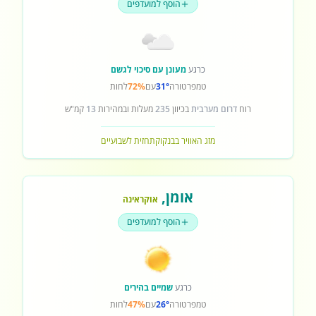
הוסף למועדפים
כרגע
מעונן עם סיכוי לגשם
טמפרטורה
31°
עם
72%
לחות
רוח
דרום מערבית
בכיוון
235
מעלות ובמהירות
13
קמ"ש
מזג האוויר בבנקוק
תחזית לשבועיים
אומן
,
אוקראינה
הוסף למועדפים
כרגע
שמיים בהירים
טמפרטורה
26°
עם
47%
לחות