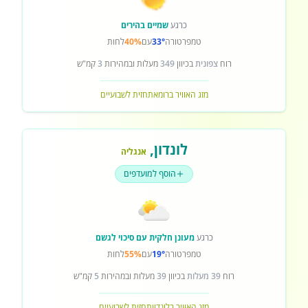
כרגע
שמיים בהירים
טמפרטורה
33°
עם
40%
לחות
רוח
צפונית
בכיוון
349
מעלות ובמהירות
3
קמ"ש
מזג האוויר ברומא
תחזית לשבועיים
לונדון
,
אנגליה
הוסף למועדפים
כרגע
מעונן חלקית עם סיכוי לגשם
טמפרטורה
19°
עם
55%
לחות
רוח
39 מעלות
בכיוון
39
מעלות ובמהירות
5
קמ"ש
מזג האוויר בלונדון
תחזית לשבועיים