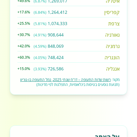
איטליה
1,269,017
+49.6%
(6.87%)
קפריסין
1,264,412
+17.6%
(6.84%)
צרפת
1,074,333
+25.5%
(5.81%)
גאורגיה
908,644
+30.7%
(4.91%)
גרמניה
848,069
+42.0%
(4.59%)
הונגריה
748,424
+60.3%
(4.05%)
אנגליה
726,586
+15.0%
(3.93%)
מקור:
רשות שדות התעופה – דו"ח שנתי 2025, נמל התעופה בן-גוריון
(תנועת נוסעים בטיסות בינלאומיות, התפלגות לפי מדינות)