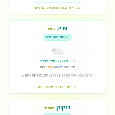
מזג האוויר בברצלונה
תחזית לשבועיים
פריז
,
צרפת
הוסף למועדפים
כרגע
מעונן עם סיכוי לגשם
טמפרטורה
23°
עם
69%
לחות
רוח
צפון-צפון מערבית
בכיוון
327
מעלות ובמהירות
7
קמ"ש
מזג האוויר בפריז
תחזית לשבועיים
בנקוק
,
תאילנד