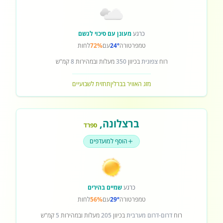
כרגע
מעונן עם סיכוי לגשם
טמפרטורה
24°
עם
72%
לחות
רוח
צפונית
בכיוון
350
מעלות ובמהירות
8
קמ"ש
מזג האוויר בברלין
תחזית לשבועיים
ברצלונה
,
ספרד
הוסף למועדפים
כרגע
שמיים בהירים
טמפרטורה
29°
עם
56%
לחות
רוח
דרום-דרום מערבית
בכיוון
205
מעלות ובמהירות
5
קמ"ש