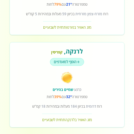
טמפרטורה
21°
עם
79%
לחות
רוח
מזרח-צפון מזרחית
בכיוון
59
מעלות ובמהירות
5
קמ"ש
מזג האוויר בפורטו
תחזית לשבועיים
לרנקה
,
קפריסין
הוסף למועדפים
כרגע
שמיים בהירים
טמפרטורה
32°
עם
39%
לחות
רוח
דרומית
בכיוון
184
מעלות ובמהירות
18
קמ"ש
מזג האוויר בלרנקה
תחזית לשבועיים