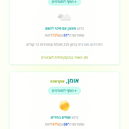
הוסף למועדפים
כרגע
מעונן עם סיכוי לגשם
טמפרטורה
31°
עם
72%
לחות
רוח
דרום מערבית
בכיוון
235
מעלות ובמהירות
13
קמ"ש
מזג האוויר בבנקוק
תחזית לשבועיים
אומן
,
אוקראינה
הוסף למועדפים
כרגע
שמיים בהירים
טמפרטורה
26°
עם
47%
לחות