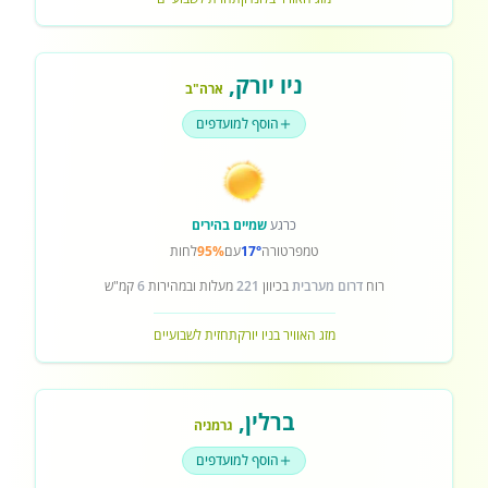
ניו יורק
,
ארה"ב
הוסף למועדפים
כרגע
שמיים בהירים
טמפרטורה
17°
עם
95%
לחות
רוח
דרום מערבית
בכיוון
221
מעלות ובמהירות
6
קמ"ש
מזג האוויר בניו יורק
תחזית לשבועיים
ברלין
,
גרמניה
הוסף למועדפים