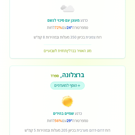
כרגע
מעונן עם סיכוי לגשם
טמפרטורה
24°
עם
72%
לחות
רוח
צפונית
בכיוון
350
מעלות ובמהירות
8
קמ"ש
מזג האוויר בברלין
תחזית לשבועיים
ברצלונה
,
ספרד
הוסף למועדפים
כרגע
שמיים בהירים
טמפרטורה
29°
עם
56%
לחות
רוח
דרום-דרום מערבית
בכיוון
205
מעלות ובמהירות
5
קמ"ש