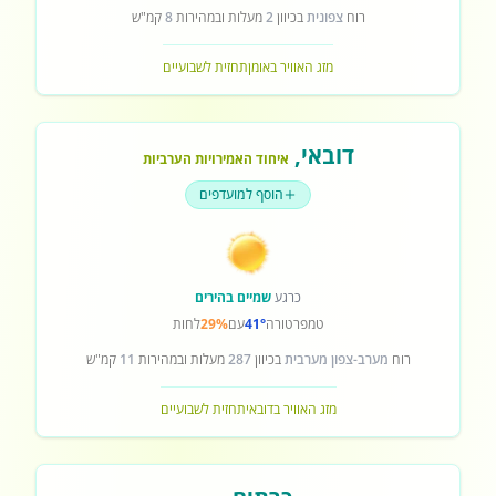
רוח
צפונית
בכיוון
2
מעלות ובמהירות
8
קמ"ש
מזג האוויר באומן
תחזית לשבועיים
דובאי
,
איחוד האמירויות הערביות
הוסף למועדפים
כרגע
שמיים בהירים
טמפרטורה
41°
עם
29%
לחות
רוח
מערב-צפון מערבית
בכיוון
287
מעלות ובמהירות
11
קמ"ש
מזג האוויר בדובאי
תחזית לשבועיים