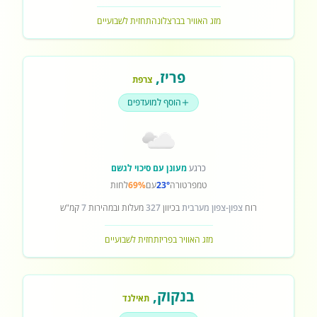
מזג האוויר בברצלונה
תחזית לשבועיים
פריז
,
צרפת
הוסף למועדפים
כרגע
מעונן עם סיכוי לגשם
טמפרטורה
23°
עם
69%
לחות
רוח
צפון-צפון מערבית
בכיוון
327
מעלות ובמהירות
7
קמ"ש
מזג האוויר בפריז
תחזית לשבועיים
בנקוק
,
תאילנד