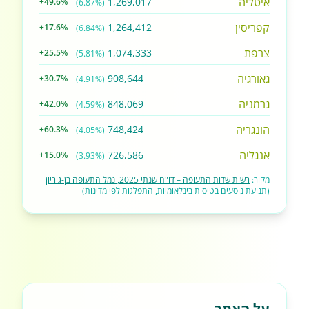
איטליה
1,269,017
+49.6%
(6.87%)
קפריסין
1,264,412
+17.6%
(6.84%)
צרפת
1,074,333
+25.5%
(5.81%)
גאורגיה
908,644
+30.7%
(4.91%)
גרמניה
848,069
+42.0%
(4.59%)
הונגריה
748,424
+60.3%
(4.05%)
אנגליה
726,586
+15.0%
(3.93%)
מקור:
רשות שדות התעופה – דו"ח שנתי 2025, נמל התעופה בן-גוריון
(תנועת נוסעים בטיסות בינלאומיות, התפלגות לפי מדינות)