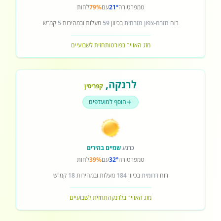
טמפרטורה
21°
עם
79%
לחות
רוח
מזרח-צפון מזרחית
בכיוון
59
מעלות ובמהירות
5
קמ"ש
מזג האוויר בפורטו
תחזית לשבועיים
לרנקה
,
קפריסין
הוסף למועדפים
כרגע
שמיים בהירים
טמפרטורה
32°
עם
39%
לחות
רוח
דרומית
בכיוון
184
מעלות ובמהירות
18
קמ"ש
מזג האוויר בלרנקה
תחזית לשבועיים