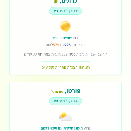
כרתים
,
יוון
הוסף למועדפים
כרגע
שמיים בהירים
טמפרטורה
27°
עם
57%
לחות
רוח
צפון-צפון מערבית
בכיוון
332
מעלות ובמהירות
33
קמ"ש
מזג האוויר בכרתים
תחזית לשבועיים
פורטו
,
פורטוגל
הוסף למועדפים
כרגע
מעונן חלקית עם סיכוי לגשם