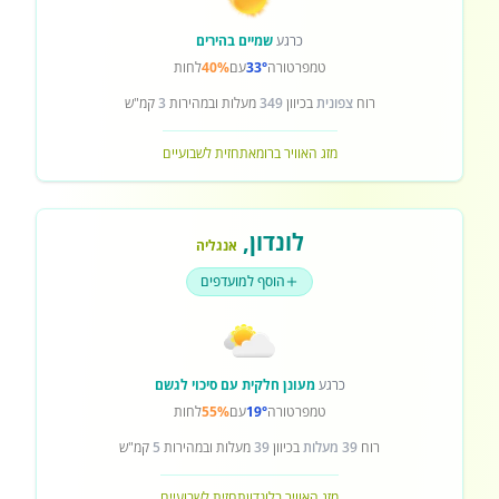
כרגע
שמיים בהירים
טמפרטורה
33°
עם
40%
לחות
רוח
צפונית
בכיוון
349
מעלות ובמהירות
3
קמ"ש
מזג האוויר ברומא
תחזית לשבועיים
לונדון
,
אנגליה
הוסף למועדפים
כרגע
מעונן חלקית עם סיכוי לגשם
טמפרטורה
19°
עם
55%
לחות
רוח
39 מעלות
בכיוון
39
מעלות ובמהירות
5
קמ"ש
מזג האוויר בלונדון
תחזית לשבועיים