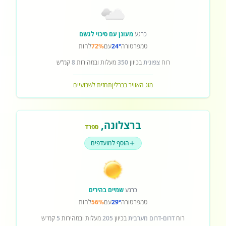
כרגע
מעונן עם סיכוי לגשם
טמפרטורה
24°
עם
72%
לחות
רוח
צפונית
בכיוון
350
מעלות ובמהירות
8
קמ"ש
מזג האוויר בברלין
תחזית לשבועיים
ברצלונה
,
ספרד
הוסף למועדפים
כרגע
שמיים בהירים
טמפרטורה
29°
עם
56%
לחות
רוח
דרום-דרום מערבית
בכיוון
205
מעלות ובמהירות
5
קמ"ש