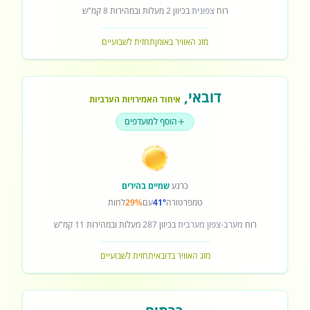
רוח
צפונית
בכיוון
2
מעלות ובמהירות
8
קמ"ש
מזג האוויר באומן
תחזית לשבועיים
דובאי
,
איחוד האמירויות הערביות
הוסף למועדפים
כרגע
שמיים בהירים
טמפרטורה
41°
עם
29%
לחות
רוח
מערב-צפון מערבית
בכיוון
287
מעלות ובמהירות
11
קמ"ש
מזג האוויר בדובאי
תחזית לשבועיים