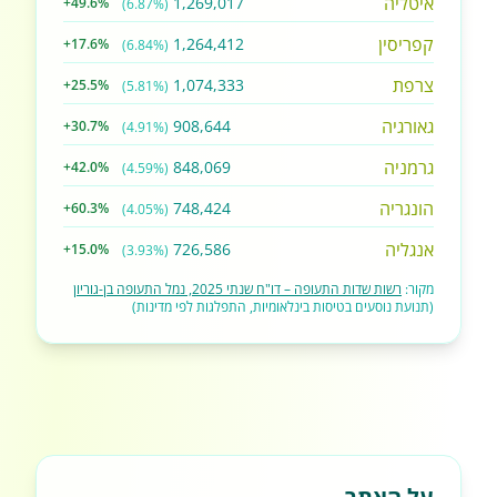
איטליה
1,269,017
+49.6%
(6.87%)
קפריסין
1,264,412
+17.6%
(6.84%)
צרפת
1,074,333
+25.5%
(5.81%)
גאורגיה
908,644
+30.7%
(4.91%)
גרמניה
848,069
+42.0%
(4.59%)
הונגריה
748,424
+60.3%
(4.05%)
אנגליה
726,586
+15.0%
(3.93%)
מקור:
רשות שדות התעופה – דו"ח שנתי 2025, נמל התעופה בן-גוריון
(תנועת נוסעים בטיסות בינלאומיות, התפלגות לפי מדינות)