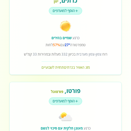
כרתים
,
יוון
הוסף למועדפים
כרגע
שמיים בהירים
טמפרטורה
27°
עם
57%
לחות
רוח
צפון-צפון מערבית
בכיוון
332
מעלות ובמהירות
33
קמ"ש
מזג האוויר בכרתים
תחזית לשבועיים
פורטו
,
פורטוגל
הוסף למועדפים
כרגע
מעונן חלקית עם סיכוי לגשם