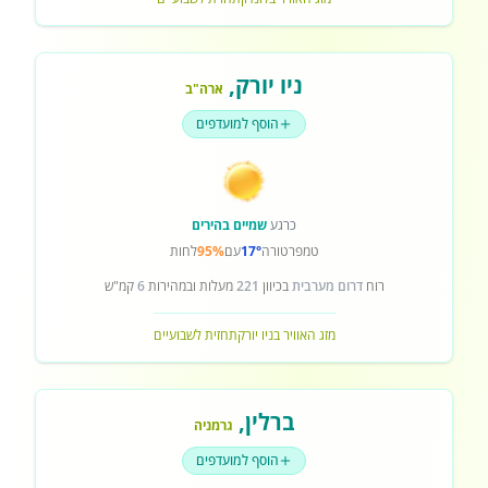
ניו יורק
,
ארה"ב
הוסף למועדפים
כרגע
שמיים בהירים
טמפרטורה
17°
עם
95%
לחות
רוח
דרום מערבית
בכיוון
221
מעלות ובמהירות
6
קמ"ש
מזג האוויר בניו יורק
תחזית לשבועיים
ברלין
,
גרמניה
הוסף למועדפים