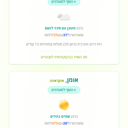
הוסף למועדפים
כרגע
מעונן עם סיכוי לגשם
טמפרטורה
31°
עם
72%
לחות
רוח
דרום מערבית
בכיוון
235
מעלות ובמהירות
13
קמ"ש
מזג האוויר בבנקוק
תחזית לשבועיים
אומן
,
אוקראינה
הוסף למועדפים
כרגע
שמיים בהירים
טמפרטורה
26°
עם
47%
לחות