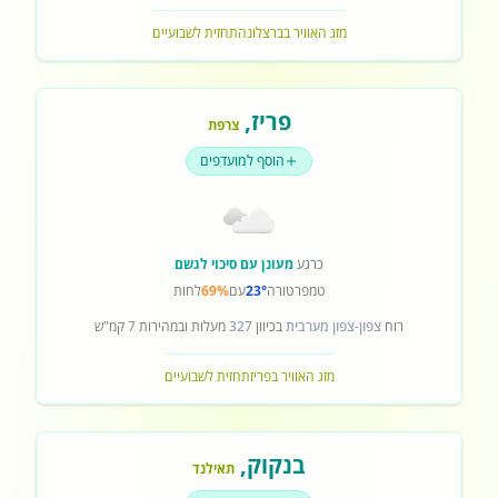
מזג האוויר בברצלונה
תחזית לשבועיים
פריז
,
צרפת
הוסף למועדפים
כרגע
מעונן עם סיכוי לגשם
טמפרטורה
23°
עם
69%
לחות
רוח
צפון-צפון מערבית
בכיוון
327
מעלות ובמהירות
7
קמ"ש
מזג האוויר בפריז
תחזית לשבועיים
בנקוק
,
תאילנד