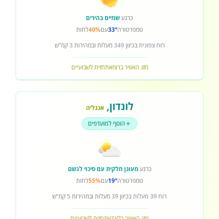
כרגע
שמיים בהירים
טמפרטורה
33°
עם
40%
לחות
רוח
צפונית
בכיוון
349
מעלות ובמהירות
3
קמ"ש
מזג האוויר ברומא
תחזית לשבועיים
לונדון
,
אנגליה
הוסף למועדפים
כרגע
מעונן חלקית עם סיכוי לגשם
טמפרטורה
19°
עם
55%
לחות
רוח
39 מעלות
בכיוון
39
מעלות ובמהירות
5
קמ"ש
מזג האוויר בלונדון
תחזית לשבועיים