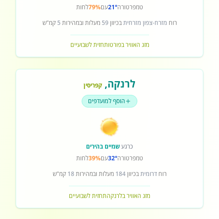
טמפרטורה
21°
עם
79%
לחות
רוח
מזרח-צפון מזרחית
בכיוון
59
מעלות ובמהירות
5
קמ"ש
מזג האוויר בפורטו
תחזית לשבועיים
לרנקה
,
קפריסין
הוסף למועדפים
כרגע
שמיים בהירים
טמפרטורה
32°
עם
39%
לחות
רוח
דרומית
בכיוון
184
מעלות ובמהירות
18
קמ"ש
מזג האוויר בלרנקה
תחזית לשבועיים