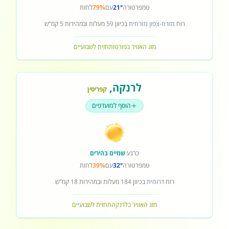
טמפרטורה
21°
עם
79%
לחות
רוח
מזרח-צפון מזרחית
בכיוון
59
מעלות ובמהירות
5
קמ"ש
מזג האוויר בפורטו
תחזית לשבועיים
לרנקה
,
קפריסין
הוסף למועדפים
כרגע
שמיים בהירים
טמפרטורה
32°
עם
39%
לחות
רוח
דרומית
בכיוון
184
מעלות ובמהירות
18
קמ"ש
מזג האוויר בלרנקה
תחזית לשבועיים