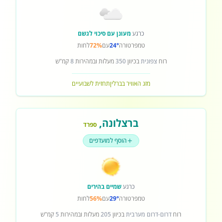
כרגע
מעונן עם סיכוי לגשם
טמפרטורה
24°
עם
72%
לחות
רוח
צפונית
בכיוון
350
מעלות ובמהירות
8
קמ"ש
מזג האוויר בברלין
תחזית לשבועיים
ברצלונה
,
ספרד
הוסף למועדפים
כרגע
שמיים בהירים
טמפרטורה
29°
עם
56%
לחות
רוח
דרום-דרום מערבית
בכיוון
205
מעלות ובמהירות
5
קמ"ש