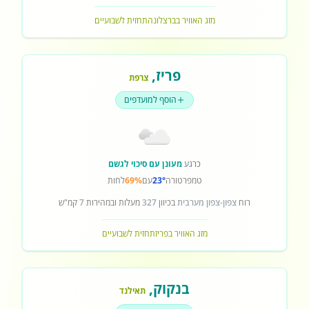
מזג האוויר בברצלונה
תחזית לשבועיים
פריז
,
צרפת
הוסף למועדפים
כרגע
מעונן עם סיכוי לגשם
טמפרטורה
23°
עם
69%
לחות
רוח
צפון-צפון מערבית
בכיוון
327
מעלות ובמהירות
7
קמ"ש
מזג האוויר בפריז
תחזית לשבועיים
בנקוק
,
תאילנד