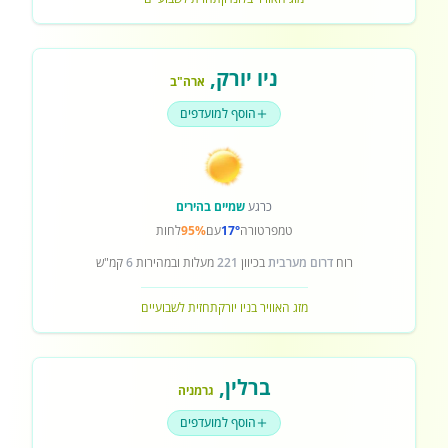
ניו יורק
,
ארה"ב
הוסף למועדפים
כרגע
שמיים בהירים
טמפרטורה
17°
עם
95%
לחות
רוח
דרום מערבית
בכיוון
221
מעלות ובמהירות
6
קמ"ש
מזג האוויר בניו יורק
תחזית לשבועיים
ברלין
,
גרמניה
הוסף למועדפים