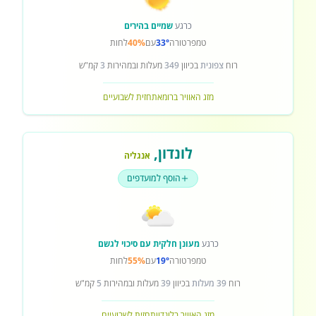
כרגע
שמיים בהירים
טמפרטורה
33°
עם
40%
לחות
רוח
צפונית
בכיוון
349
מעלות ובמהירות
3
קמ"ש
מזג האוויר ברומא
תחזית לשבועיים
לונדון
,
אנגליה
הוסף למועדפים
כרגע
מעונן חלקית עם סיכוי לגשם
טמפרטורה
19°
עם
55%
לחות
רוח
39 מעלות
בכיוון
39
מעלות ובמהירות
5
קמ"ש
מזג האוויר בלונדון
תחזית לשבועיים