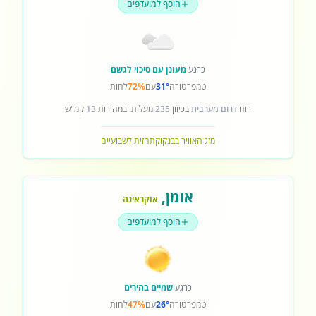
הוסף למועדפים
כרגע
מעונן עם סיכוי לגשם
טמפרטורה
31°
עם
72%
לחות
רוח
דרום מערבית
בכיוון
235
מעלות ובמהירות
13
קמ"ש
מזג האוויר בבנקוק
תחזית לשבועיים
אומן
,
אוקראינה
הוסף למועדפים
כרגע
שמיים בהירים
טמפרטורה
26°
עם
47%
לחות