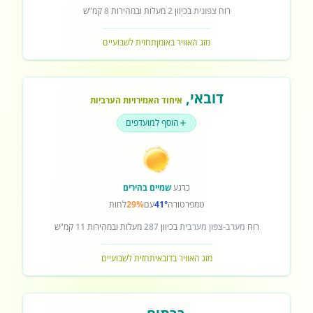
רוח
צפונית
בכיוון
2
מעלות ובמהירות
8
קמ"ש
מזג האוויר באומן
תחזית לשבועיים
דובאי
,
איחוד האמירויות הערביות
הוסף למועדפים
כרגע
שמיים בהירים
טמפרטורה
41°
עם
29%
לחות
רוח
מערב-צפון מערבית
בכיוון
287
מעלות ובמהירות
11
קמ"ש
מזג האוויר בדובאי
תחזית לשבועיים