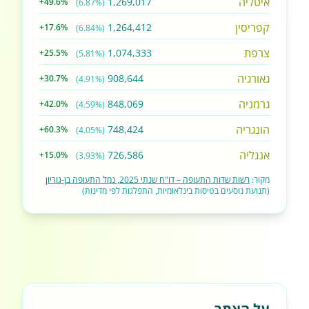
איטליה
1,269,017
+49.6%
(6.87%)
קפריסין
1,264,412
+17.6%
(6.84%)
צרפת
1,074,333
+25.5%
(5.81%)
גאורגיה
908,644
+30.7%
(4.91%)
גרמניה
848,069
+42.0%
(4.59%)
הונגריה
748,424
+60.3%
(4.05%)
אנגליה
726,586
+15.0%
(3.93%)
מקור:
רשות שדות התעופה – דו"ח שנתי 2025, נמל התעופה בן-גוריון
(תנועת נוסעים בטיסות בינלאומיות, התפלגות לפי מדינות)