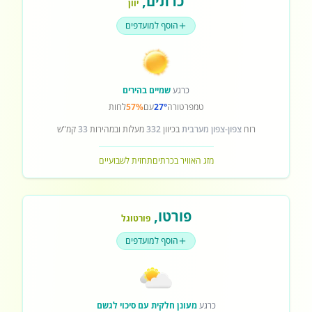
כרתים
,
יוון
הוסף למועדפים
כרגע
שמיים בהירים
טמפרטורה
27°
עם
57%
לחות
רוח
צפון-צפון מערבית
בכיוון
332
מעלות ובמהירות
33
קמ"ש
מזג האוויר בכרתים
תחזית לשבועיים
פורטו
,
פורטוגל
הוסף למועדפים
כרגע
מעונן חלקית עם סיכוי לגשם