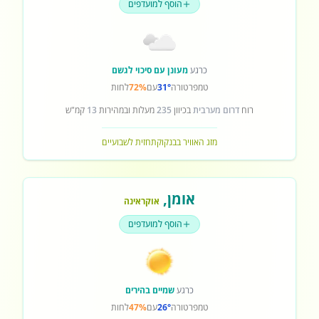
הוסף למועדפים
כרגע
מעונן עם סיכוי לגשם
טמפרטורה
31°
עם
72%
לחות
רוח
דרום מערבית
בכיוון
235
מעלות ובמהירות
13
קמ"ש
מזג האוויר בבנקוק
תחזית לשבועיים
אומן
,
אוקראינה
הוסף למועדפים
כרגע
שמיים בהירים
טמפרטורה
26°
עם
47%
לחות