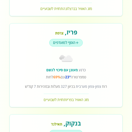
מזג האוויר בברצלונה
תחזית לשבועיים
פריז
,
צרפת
הוסף למועדפים
כרגע
מעונן עם סיכוי לגשם
טמפרטורה
23°
עם
69%
לחות
רוח
צפון-צפון מערבית
בכיוון
327
מעלות ובמהירות
7
קמ"ש
מזג האוויר בפריז
תחזית לשבועיים
בנקוק
,
תאילנד