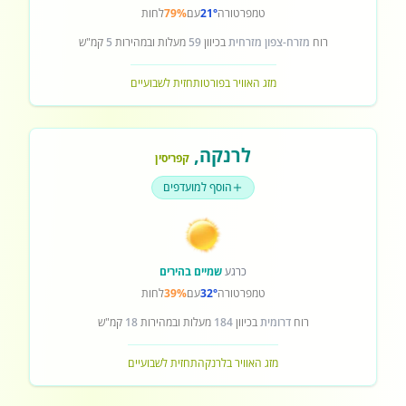
טמפרטורה
21°
עם
79%
לחות
רוח
מזרח-צפון מזרחית
בכיוון
59
מעלות ובמהירות
5
קמ"ש
מזג האוויר בפורטו
תחזית לשבועיים
לרנקה
,
קפריסין
הוסף למועדפים
כרגע
שמיים בהירים
טמפרטורה
32°
עם
39%
לחות
רוח
דרומית
בכיוון
184
מעלות ובמהירות
18
קמ"ש
מזג האוויר בלרנקה
תחזית לשבועיים