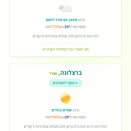
כרגע
מעונן עם סיכוי לגשם
טמפרטורה
24°
עם
72%
לחות
רוח
צפונית
בכיוון
350
מעלות ובמהירות
8
קמ"ש
מזג האוויר בברלין
תחזית לשבועיים
ברצלונה
,
ספרד
הוסף למועדפים
כרגע
שמיים בהירים
טמפרטורה
29°
עם
56%
לחות
רוח
דרום-דרום מערבית
בכיוון
205
מעלות ובמהירות
5
קמ"ש