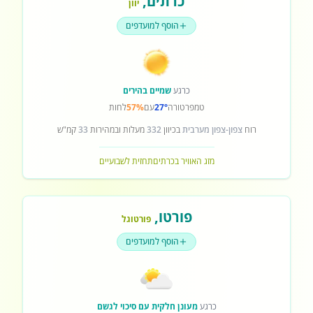
כרתים
,
יוון
הוסף למועדפים
כרגע
שמיים בהירים
טמפרטורה
27°
עם
57%
לחות
רוח
צפון-צפון מערבית
בכיוון
332
מעלות ובמהירות
33
קמ"ש
מזג האוויר בכרתים
תחזית לשבועיים
פורטו
,
פורטוגל
הוסף למועדפים
כרגע
מעונן חלקית עם סיכוי לגשם