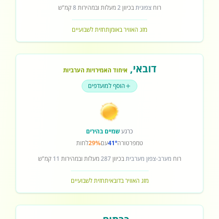
רוח
צפונית
בכיוון
2
מעלות ובמהירות
8
קמ"ש
מזג האוויר באומן
תחזית לשבועיים
דובאי
,
איחוד האמירויות הערביות
הוסף למועדפים
כרגע
שמיים בהירים
טמפרטורה
41°
עם
29%
לחות
רוח
מערב-צפון מערבית
בכיוון
287
מעלות ובמהירות
11
קמ"ש
מזג האוויר בדובאי
תחזית לשבועיים