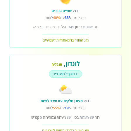
כרגע
שמיים בהירים
טמפרטורה
33°
עם
40%
לחות
רוח
צפונית
בכיוון
349
מעלות ובמהירות
3
קמ"ש
מזג האוויר ברומא
תחזית לשבועיים
לונדון
,
אנגליה
הוסף למועדפים
כרגע
מעונן חלקית עם סיכוי לגשם
טמפרטורה
19°
עם
55%
לחות
רוח
39 מעלות
בכיוון
39
מעלות ובמהירות
5
קמ"ש
מזג האוויר בלונדון
תחזית לשבועיים