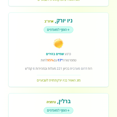
ניו יורק
,
ארה"ב
הוסף למועדפים
כרגע
שמיים בהירים
טמפרטורה
17°
עם
95%
לחות
רוח
דרום מערבית
בכיוון
221
מעלות ובמהירות
6
קמ"ש
מזג האוויר בניו יורק
תחזית לשבועיים
ברלין
,
גרמניה
הוסף למועדפים