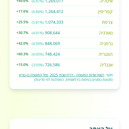
איטליה
1,269,017
+49.6%
(6.87%)
קפריסין
1,264,412
+17.6%
(6.84%)
צרפת
1,074,333
+25.5%
(5.81%)
גאורגיה
908,644
+30.7%
(4.91%)
גרמניה
848,069
+42.0%
(4.59%)
הונגריה
748,424
+60.3%
(4.05%)
אנגליה
726,586
+15.0%
(3.93%)
מקור:
רשות שדות התעופה – דו"ח שנתי 2025, נמל התעופה בן-גוריון
(תנועת נוסעים בטיסות בינלאומיות, התפלגות לפי מדינות)