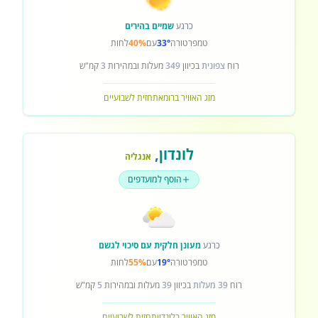
כרגע
שמיים בהירים
טמפרטורה
33°
עם
40%
לחות
רוח
צפונית
בכיוון
349
מעלות ובמהירות
3
קמ"ש
מזג האוויר ברומא
תחזית לשבועיים
לונדון
,
אנגליה
הוסף למועדפים
כרגע
מעונן חלקית עם סיכוי לגשם
טמפרטורה
19°
עם
55%
לחות
רוח
39 מעלות
בכיוון
39
מעלות ובמהירות
5
קמ"ש
מזג האוויר בלונדון
תחזית לשבועיים