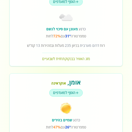
הוסף למועדפים
כרגע
מעונן עם סיכוי לגשם
טמפרטורה
31°
עם
72%
לחות
רוח
דרום מערבית
בכיוון
235
מעלות ובמהירות
13
קמ"ש
מזג האוויר בבנקוק
תחזית לשבועיים
אומן
,
אוקראינה
הוסף למועדפים
כרגע
שמיים בהירים
טמפרטורה
26°
עם
47%
לחות