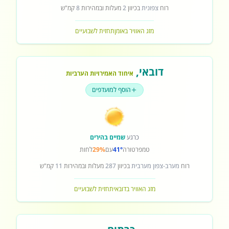
רוח
צפונית
בכיוון
2
מעלות ובמהירות
8
קמ"ש
מזג האוויר באומן
תחזית לשבועיים
דובאי
,
איחוד האמירויות הערביות
הוסף למועדפים
כרגע
שמיים בהירים
טמפרטורה
41°
עם
29%
לחות
רוח
מערב-צפון מערבית
בכיוון
287
מעלות ובמהירות
11
קמ"ש
מזג האוויר בדובאי
תחזית לשבועיים