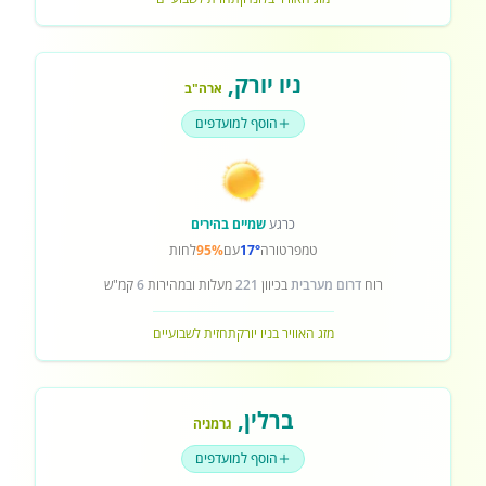
ניו יורק
,
ארה"ב
הוסף למועדפים
כרגע
שמיים בהירים
טמפרטורה
17°
עם
95%
לחות
רוח
דרום מערבית
בכיוון
221
מעלות ובמהירות
6
קמ"ש
מזג האוויר בניו יורק
תחזית לשבועיים
ברלין
,
גרמניה
הוסף למועדפים