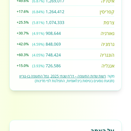
איטליה
1,269,017
+49.6%
(6.87%)
קפריסין
1,264,412
+17.6%
(6.84%)
צרפת
1,074,333
+25.5%
(5.81%)
גאורגיה
908,644
+30.7%
(4.91%)
גרמניה
848,069
+42.0%
(4.59%)
הונגריה
748,424
+60.3%
(4.05%)
אנגליה
726,586
+15.0%
(3.93%)
מקור:
רשות שדות התעופה – דו"ח שנתי 2025, נמל התעופה בן-גוריון
(תנועת נוסעים בטיסות בינלאומיות, התפלגות לפי מדינות)