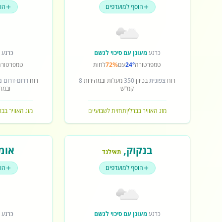
הוסף למועדפים
הו
כרגע
מעונן עם סיכוי לגשם
כרגע
ש
טמפרטורה
24°
עם
72%
לחות
טמפרטורה
רוח
צפונית
בכיוון
350
מעלות ובמהירות
8
רוח
דרום-דרום 
קמ"ש
ובמה
מזג האוויר בברלין
תחזית לשבועיים
מזג האוויר בב
בנקוק
,
אומ
תאילנד
הוסף למועדפים
הו
כרגע
מעונן עם סיכוי לגשם
כרגע
ש