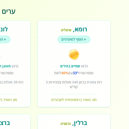
ערים פ
רומא
,
לונד
איטליה
הוסף למועדפים
הו
כרגע
שמיים בהירים
כרגע
מעונן ח
טמפרטורה
33°
עם
40%
לחות
טמפרטורה
רוח
צפונית
בכיוון
349
מעלות ובמהירות
3
רוח
39 מעלות
בכי
קמ"ש
מזג האוויר ברומא
תחזית לשבועיים
מזג האוויר בל
ברלין
,
ברצל
גרמניה