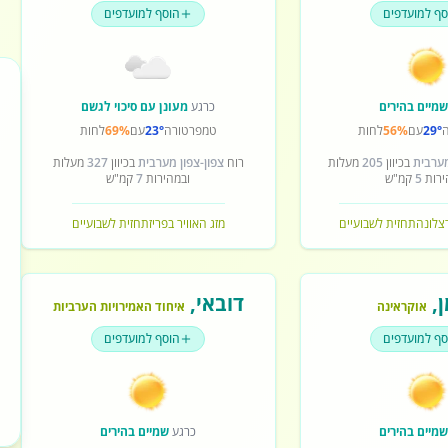
סף למועדפים
הוסף למועדפים
מיים בהירים
כרגע
מעונן עם סיכוי לגשם
29°
עם
56%
לחות
טמפרטורה
23°
עם
69%
לחות
מערבית
בכיוון
205
מעלות
רוח
צפון-צפון מערבית
בכיוון
327
מעלות
ירות
5
קמ"ש
ובמהירות
7
קמ"ש
רצלונה
תחזית לשבועיים
מזג האוויר בפריז
תחזית לשבועיים
ן
,
דובאי
,
אוקראינה
איחוד האמירויות הערביות
סף למועדפים
הוסף למועדפים
מיים בהירים
כרגע
שמיים בהירים