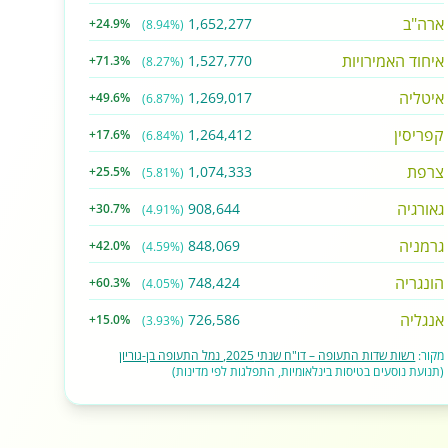
ארה"ב
1,652,277
+24.9%
(8.94%)
איחוד האמירויות
1,527,770
+71.3%
(8.27%)
איטליה
1,269,017
+49.6%
(6.87%)
קפריסין
1,264,412
+17.6%
(6.84%)
צרפת
1,074,333
+25.5%
(5.81%)
גאורגיה
908,644
+30.7%
(4.91%)
גרמניה
848,069
+42.0%
(4.59%)
הונגריה
748,424
+60.3%
(4.05%)
אנגליה
726,586
+15.0%
(3.93%)
מקור:
רשות שדות התעופה – דו"ח שנתי 2025, נמל התעופה בן-גוריון
(תנועת נוסעים בטיסות בינלאומיות, התפלגות לפי מדינות)