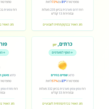
טמפרטורה
31°
עם
72%
לחות
טמפרטורה
רוח
דרום מערבית
בכיוון
235
מעלות
רוח
צפונית
בכיו
ובמהירות
13
קמ"ש
מזג האוויר בבנקוק
תחזית לשבועיים
מזג האוויר ב
כרתים
,
פורט
יוון
הוסף למועדפים
הו
כרגע
שמיים בהירים
כרגע
מעונן ח
טמפרטורה
27°
עם
57%
לחות
טמפרטורה
רוח
צפון-צפון מערבית
בכיוון
332
מעלות
רוח
מזרח-צפון 
ובמהירות
33
קמ"ש
ובמה
מזג האוויר בכרתים
תחזית לשבועיים
מזג האוויר ב