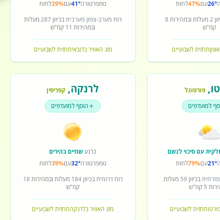
26°
עם
47%
לחות
טמפרטורה
41°
עם
29%
לחות
ון
2
מעלות ובמהירות
8
רוח
מערב-צפון מערבית
בכיוון
287
מעלות
קמ"ש
ובמהירות
11
קמ"ש
אומן
תחזית לשבועיים
מזג האוויר בדובאי
תחזית לשבועיים
ו
,
לרנקה
,
פורטוגל
קפריסין
סף למועדפים
הוסף למועדפים
לקית עם סיכוי לגשם
כרגע
שמיים בהירים
21°
עם
79%
לחות
טמפרטורה
32°
עם
39%
לחות
מזרחית
בכיוון
59
מעלות
רוח
דרומית
בכיוון
184
מעלות ובמהירות
18
ירות
5
קמ"ש
קמ"ש
פורטו
תחזית לשבועיים
מזג האוויר בלרנקה
תחזית לשבועיים