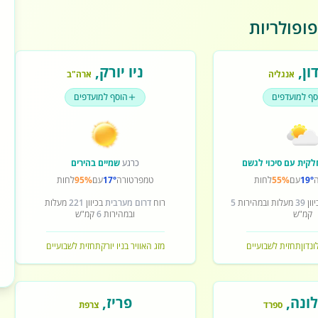
ופולריות
ון
,
ניו יורק
,
אנגליה
ארה"ב
סף למועדפים
הוסף למועדפים
לקית עם סיכוי לגשם
כרגע
שמיים בהירים
19°
עם
55%
לחות
טמפרטורה
17°
עם
95%
לחות
וון
39
מעלות ובמהירות
5
רוח
דרום מערבית
בכיוון
221
מעלות
קמ"ש
ובמהירות
6
קמ"ש
ונדון
תחזית לשבועיים
מזג האוויר בניו יורק
תחזית לשבועיים
ונה
,
פריז
,
ספרד
צרפת