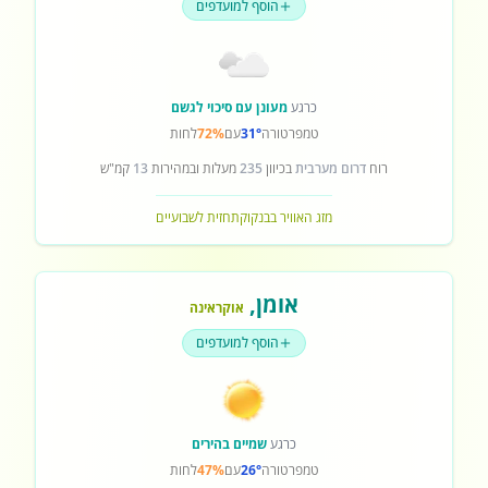
הוסף למועדפים
כרגע
מעונן עם סיכוי לגשם
טמפרטורה
31°
עם
72%
לחות
רוח
דרום מערבית
בכיוון
235
מעלות ובמהירות
13
קמ"ש
מזג האוויר בבנקוק
תחזית לשבועיים
אומן
,
אוקראינה
הוסף למועדפים
כרגע
שמיים בהירים
טמפרטורה
26°
עם
47%
לחות