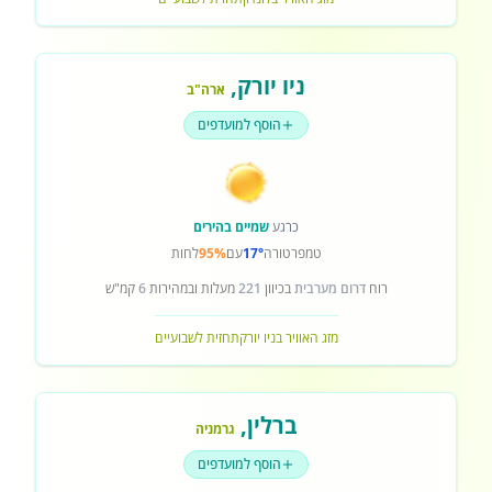
ניו יורק
,
ארה"ב
הוסף למועדפים
כרגע
שמיים בהירים
טמפרטורה
17°
עם
95%
לחות
רוח
דרום מערבית
בכיוון
221
מעלות ובמהירות
6
קמ"ש
מזג האוויר בניו יורק
תחזית לשבועיים
ברלין
,
גרמניה
הוסף למועדפים