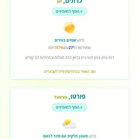
כרתים
,
יוון
הוסף למועדפים
כרגע
שמיים בהירים
טמפרטורה
27°
עם
57%
לחות
רוח
צפון-צפון מערבית
בכיוון
332
מעלות ובמהירות
33
קמ"ש
מזג האוויר בכרתים
תחזית לשבועיים
פורטו
,
פורטוגל
הוסף למועדפים
כרגע
מעונן חלקית עם סיכוי לגשם