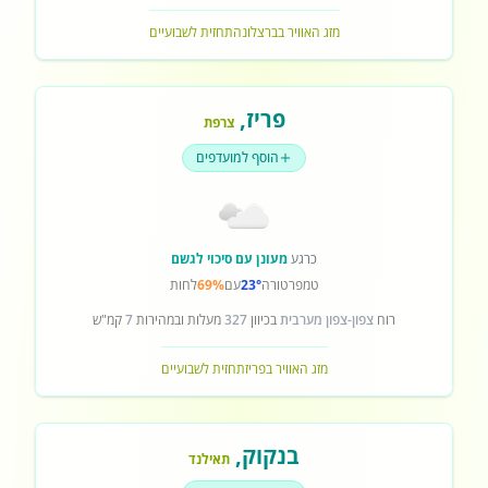
מזג האוויר בברצלונה
תחזית לשבועיים
פריז
,
צרפת
הוסף למועדפים
כרגע
מעונן עם סיכוי לגשם
טמפרטורה
23°
עם
69%
לחות
רוח
צפון-צפון מערבית
בכיוון
327
מעלות ובמהירות
7
קמ"ש
מזג האוויר בפריז
תחזית לשבועיים
בנקוק
,
תאילנד