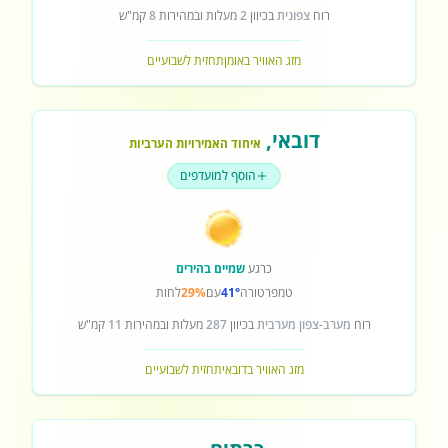
רוח
צפונית
בכיוון
2
מעלות ובמהירות
8
קמ"ש
מזג האוויר באומן
תחזית לשבועיים
דובאי
,
איחוד האמירויות הערביות
הוסף למועדפים
כרגע
שמיים בהירים
טמפרטורה
41°
עם
29%
לחות
רוח
מערב-צפון מערבית
בכיוון
287
מעלות ובמהירות
11
קמ"ש
מזג האוויר בדובאי
תחזית לשבועיים