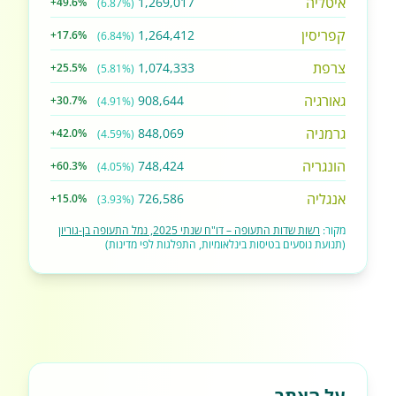
איטליה
1,269,017
+49.6%
(6.87%)
קפריסין
1,264,412
+17.6%
(6.84%)
צרפת
1,074,333
+25.5%
(5.81%)
גאורגיה
908,644
+30.7%
(4.91%)
גרמניה
848,069
+42.0%
(4.59%)
הונגריה
748,424
+60.3%
(4.05%)
אנגליה
726,586
+15.0%
(3.93%)
מקור:
רשות שדות התעופה – דו"ח שנתי 2025, נמל התעופה בן-גוריון
(תנועת נוסעים בטיסות בינלאומיות, התפלגות לפי מדינות)