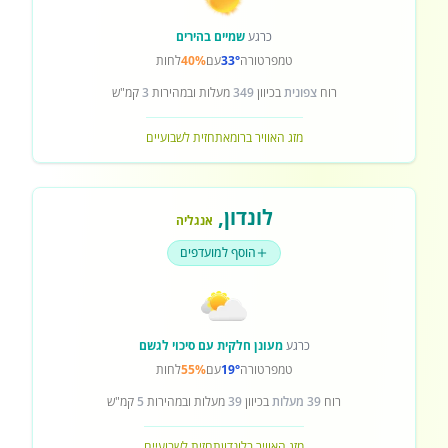
כרגע
שמיים בהירים
טמפרטורה
33°
עם
40%
לחות
רוח
צפונית
בכיוון
349
מעלות ובמהירות
3
קמ"ש
מזג האוויר ברומא
תחזית לשבועיים
לונדון
,
אנגליה
הוסף למועדפים
כרגע
מעונן חלקית עם סיכוי לגשם
טמפרטורה
19°
עם
55%
לחות
רוח
39 מעלות
בכיוון
39
מעלות ובמהירות
5
קמ"ש
מזג האוויר בלונדון
תחזית לשבועיים