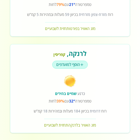
טמפרטורה
21°
עם
79%
לחות
רוח
מזרח-צפון מזרחית
בכיוון
59
מעלות ובמהירות
5
קמ"ש
מזג האוויר בפורטו
תחזית לשבועיים
לרנקה
,
קפריסין
הוסף למועדפים
כרגע
שמיים בהירים
טמפרטורה
32°
עם
39%
לחות
רוח
דרומית
בכיוון
184
מעלות ובמהירות
18
קמ"ש
מזג האוויר בלרנקה
תחזית לשבועיים