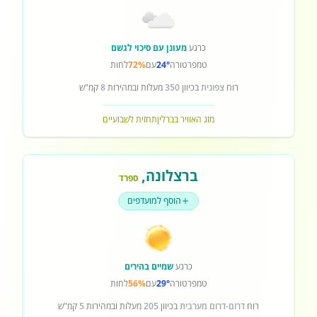
כרגע
מעונן עם סיכוי לגשם
טמפרטורה
24°
עם
72%
לחות
רוח
צפונית
בכיוון
350
מעלות ובמהירות
8
קמ"ש
מזג האוויר בברלין
תחזית לשבועיים
ברצלונה
,
ספרד
הוסף למועדפים
כרגע
שמיים בהירים
טמפרטורה
29°
עם
56%
לחות
רוח
דרום-דרום מערבית
בכיוון
205
מעלות ובמהירות
5
קמ"ש