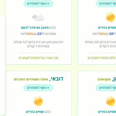
סף למועדפים
הוסף למועדפים
מיים בהירים
כרגע
מעונן עם סיכוי לגשם
29°
עם
56%
לחות
טמפרטורה
23°
עם
69%
לחות
מערבית
בכיוון
205
מעלות
רוח
צפון-צפון מערבית
בכיוון
327
מעלות
ירות
5
קמ"ש
ובמהירות
7
קמ"ש
רצלונה
תחזית לשבועיים
מזג האוויר בפריז
תחזית לשבועיים
ן
,
דובאי
,
אוקראינה
איחוד האמירויות הערביות
סף למועדפים
הוסף למועדפים
מיים בהירים
כרגע
שמיים בהירים