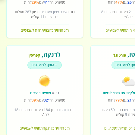
26°
עם
47%
לחות
טמפרטורה
41°
עם
29%
לחות
ון
2
מעלות ובמהירות
8
רוח
מערב-צפון מערבית
בכיוון
287
מעלות
קמ"ש
ובמהירות
11
קמ"ש
אומן
תחזית לשבועיים
מזג האוויר בדובאי
תחזית לשבועיים
ו
,
לרנקה
,
פורטוגל
קפריסין
סף למועדפים
הוסף למועדפים
לקית עם סיכוי לגשם
כרגע
שמיים בהירים
21°
עם
79%
לחות
טמפרטורה
32°
עם
39%
לחות
מזרחית
בכיוון
59
מעלות
רוח
דרומית
בכיוון
184
מעלות ובמהירות
18
ירות
5
קמ"ש
קמ"ש
פורטו
תחזית לשבועיים
מזג האוויר בלרנקה
תחזית לשבועיים