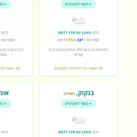
הוסף למועדפים
הו
כרגע
מעונן עם סיכוי לגשם
כרגע
ש
טמפרטורה
24°
עם
72%
לחות
טמפרטורה
רוח
צפונית
בכיוון
350
מעלות ובמהירות
8
רוח
דרום-דרום 
קמ"ש
ובמה
מזג האוויר בברלין
תחזית לשבועיים
מזג האוויר בב
בנקוק
,
אומ
תאילנד
הוסף למועדפים
הו
כרגע
מעונן עם סיכוי לגשם
כרגע
ש