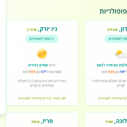
ופולריות
ון
,
ניו יורק
,
אנגליה
ארה"ב
סף למועדפים
הוסף למועדפים
לקית עם סיכוי לגשם
כרגע
שמיים בהירים
19°
עם
55%
לחות
טמפרטורה
17°
עם
95%
לחות
וון
39
מעלות ובמהירות
5
רוח
דרום מערבית
בכיוון
221
מעלות
קמ"ש
ובמהירות
6
קמ"ש
ונדון
תחזית לשבועיים
מזג האוויר בניו יורק
תחזית לשבועיים
ונה
,
פריז
,
ספרד
צרפת