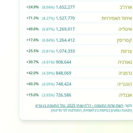
ארה"ב
1,652,277
+24.9%
(8.94%)
איחוד האמירויות
1,527,770
+71.3%
(8.27%)
איטליה
1,269,017
+49.6%
(6.87%)
קפריסין
1,264,412
+17.6%
(6.84%)
צרפת
1,074,333
+25.5%
(5.81%)
גאורגיה
908,644
+30.7%
(4.91%)
גרמניה
848,069
+42.0%
(4.59%)
הונגריה
748,424
+60.3%
(4.05%)
אנגליה
726,586
+15.0%
(3.93%)
מקור:
רשות שדות התעופה – דו"ח שנתי 2025, נמל התעופה בן-גוריון
(תנועת נוסעים בטיסות בינלאומיות, התפלגות לפי מדינות)