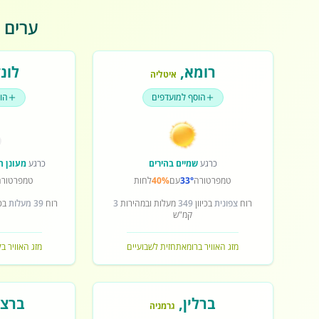
ערים פ
רומא
,
לונד
איטליה
הוסף למועדפים
הו
כרגע
שמיים בהירים
כרגע
מעונן ח
טמפרטורה
33°
עם
40%
לחות
טמפרטורה
רוח
צפונית
בכיוון
349
מעלות ובמהירות
3
רוח
39 מעלות
בכי
קמ"ש
מזג האוויר ברומא
תחזית לשבועיים
מזג האוויר בל
ברלין
,
ברצל
גרמניה