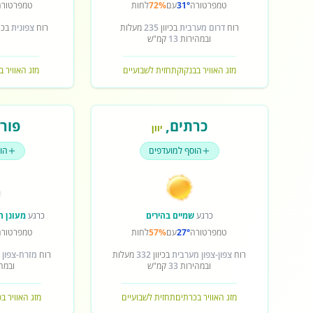
טמפרטורה
31°
עם
72%
לחות
טמפרטורה
רוח
דרום מערבית
בכיוון
235
מעלות
רוח
צפונית
בכיו
ובמהירות
13
קמ"ש
מזג האוויר בבנקוק
תחזית לשבועיים
מזג האוויר ב
כרתים
,
פורט
יוון
הוסף למועדפים
הו
כרגע
שמיים בהירים
כרגע
מעונן ח
טמפרטורה
27°
עם
57%
לחות
טמפרטורה
רוח
צפון-צפון מערבית
בכיוון
332
מעלות
רוח
מזרח-צפון 
ובמהירות
33
קמ"ש
ובמה
מזג האוויר בכרתים
תחזית לשבועיים
מזג האוויר ב