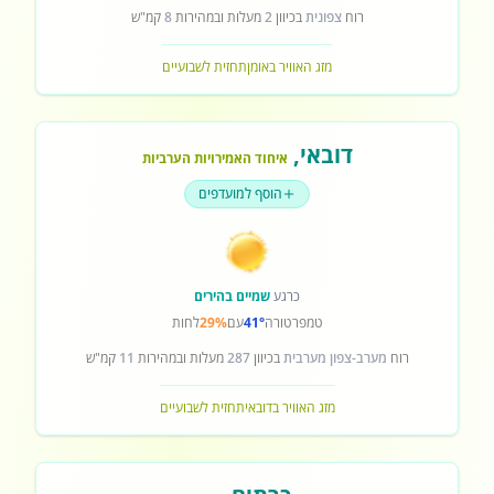
רוח
צפונית
בכיוון
2
מעלות ובמהירות
8
קמ"ש
מזג האוויר באומן
תחזית לשבועיים
דובאי
,
איחוד האמירויות הערביות
הוסף למועדפים
כרגע
שמיים בהירים
טמפרטורה
41°
עם
29%
לחות
רוח
מערב-צפון מערבית
בכיוון
287
מעלות ובמהירות
11
קמ"ש
מזג האוויר בדובאי
תחזית לשבועיים