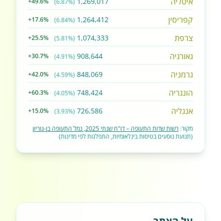
איטליה
1,269,017
+49.6%
(6.87%)
קפריסין
1,264,412
+17.6%
(6.84%)
צרפת
1,074,333
+25.5%
(5.81%)
גאורגיה
908,644
+30.7%
(4.91%)
גרמניה
848,069
+42.0%
(4.59%)
הונגריה
748,424
+60.3%
(4.05%)
אנגליה
726,586
+15.0%
(3.93%)
מקור:
רשות שדות התעופה – דו"ח שנתי 2025, נמל התעופה בן-גוריון
(תנועת נוסעים בטיסות בינלאומיות, התפלגות לפי מדינות)