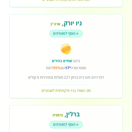
ניו יורק
,
ארה"ב
הוסף למועדפים
כרגע
שמיים בהירים
טמפרטורה
17°
עם
95%
לחות
רוח
דרום מערבית
בכיוון
221
מעלות ובמהירות
6
קמ"ש
מזג האוויר בניו יורק
תחזית לשבועיים
ברלין
,
גרמניה
הוסף למועדפים