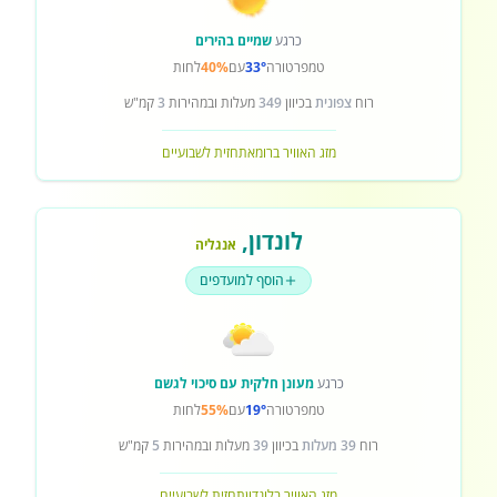
כרגע
שמיים בהירים
טמפרטורה
33°
עם
40%
לחות
רוח
צפונית
בכיוון
349
מעלות ובמהירות
3
קמ"ש
מזג האוויר ברומא
תחזית לשבועיים
לונדון
,
אנגליה
הוסף למועדפים
כרגע
מעונן חלקית עם סיכוי לגשם
טמפרטורה
19°
עם
55%
לחות
רוח
39 מעלות
בכיוון
39
מעלות ובמהירות
5
קמ"ש
מזג האוויר בלונדון
תחזית לשבועיים