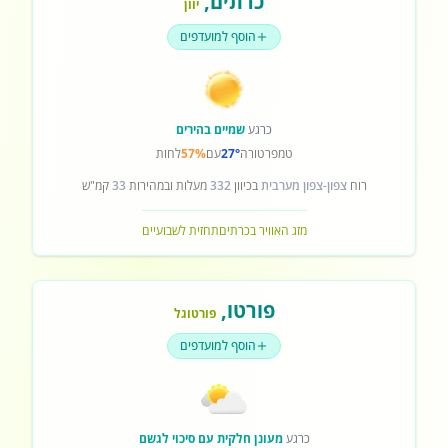
כרתים
,
יוון
הוסף למועדפים
כרגע
שמיים בהירים
טמפרטורה
27°
עם
57%
לחות
רוח
צפון-צפון מערבית
בכיוון
332
מעלות ובמהירות
33
קמ"ש
מזג האוויר בכרתים
תחזית לשבועיים
פורטו
,
פורטוגל
הוסף למועדפים
כרגע
מעונן חלקית עם סיכוי לגשם