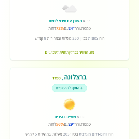
כרגע
מעונן עם סיכוי לגשם
טמפרטורה
24°
עם
72%
לחות
רוח
צפונית
בכיוון
350
מעלות ובמהירות
8
קמ"ש
מזג האוויר בברלין
תחזית לשבועיים
ברצלונה
,
ספרד
הוסף למועדפים
כרגע
שמיים בהירים
טמפרטורה
29°
עם
56%
לחות
רוח
דרום-דרום מערבית
בכיוון
205
מעלות ובמהירות
5
קמ"ש