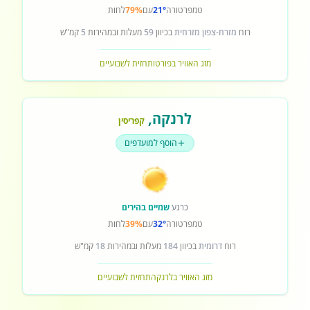
טמפרטורה
21°
עם
79%
לחות
רוח
מזרח-צפון מזרחית
בכיוון
59
מעלות ובמהירות
5
קמ"ש
מזג האוויר בפורטו
תחזית לשבועיים
לרנקה
,
קפריסין
הוסף למועדפים
כרגע
שמיים בהירים
טמפרטורה
32°
עם
39%
לחות
רוח
דרומית
בכיוון
184
מעלות ובמהירות
18
קמ"ש
מזג האוויר בלרנקה
תחזית לשבועיים