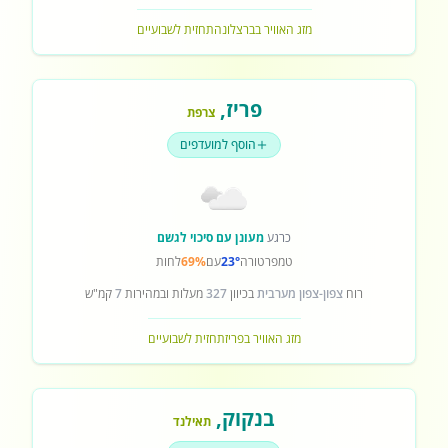
מזג האוויר בברצלונה
תחזית לשבועיים
פריז
,
צרפת
הוסף למועדפים
כרגע
מעונן עם סיכוי לגשם
טמפרטורה
23°
עם
69%
לחות
רוח
צפון-צפון מערבית
בכיוון
327
מעלות ובמהירות
7
קמ"ש
מזג האוויר בפריז
תחזית לשבועיים
בנקוק
,
תאילנד