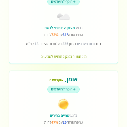
הוסף למועדפים
כרגע
מעונן עם סיכוי לגשם
טמפרטורה
31°
עם
72%
לחות
רוח
דרום מערבית
בכיוון
235
מעלות ובמהירות
13
קמ"ש
מזג האוויר בבנקוק
תחזית לשבועיים
אומן
,
אוקראינה
הוסף למועדפים
כרגע
שמיים בהירים
טמפרטורה
26°
עם
47%
לחות