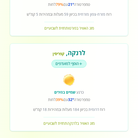
טמפרטורה
21°
עם
79%
לחות
רוח
מזרח-צפון מזרחית
בכיוון
59
מעלות ובמהירות
5
קמ"ש
מזג האוויר בפורטו
תחזית לשבועיים
לרנקה
,
קפריסין
הוסף למועדפים
כרגע
שמיים בהירים
טמפרטורה
32°
עם
39%
לחות
רוח
דרומית
בכיוון
184
מעלות ובמהירות
18
קמ"ש
מזג האוויר בלרנקה
תחזית לשבועיים