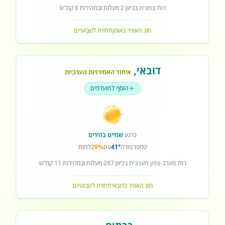
רוח
צפונית
בכיוון
2
מעלות ובמהירות
8
קמ"ש
מזג האוויר באומן
תחזית לשבועיים
דובאי
,
איחוד האמירויות הערביות
הוסף למועדפים
כרגע
שמיים בהירים
טמפרטורה
41°
עם
29%
לחות
רוח
מערב-צפון מערבית
בכיוון
287
מעלות ובמהירות
11
קמ"ש
מזג האוויר בדובאי
תחזית לשבועיים