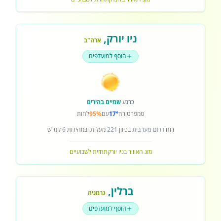
ניו יורק
,
ארה"ב
הוסף למועדפים
כרגע
שמיים בהירים
טמפרטורה
17°
עם
95%
לחות
רוח
דרום מערבית
בכיוון
221
מעלות ובמהירות
6
קמ"ש
מזג האוויר בניו יורק
תחזית לשבועיים
ברלין
,
גרמניה
הוסף למועדפים