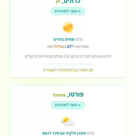
כרתים
,
יוון
הוסף למועדפים
כרגע
שמיים בהירים
טמפרטורה
27°
עם
57%
לחות
רוח
צפון-צפון מערבית
בכיוון
332
מעלות ובמהירות
33
קמ"ש
מזג האוויר בכרתים
תחזית לשבועיים
פורטו
,
פורטוגל
הוסף למועדפים
כרגע
מעונן חלקית עם סיכוי לגשם