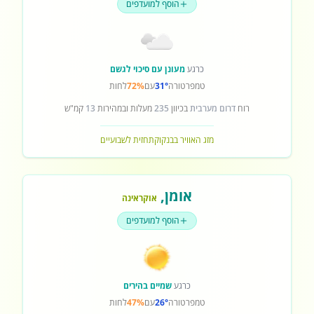
הוסף למועדפים
כרגע
מעונן עם סיכוי לגשם
טמפרטורה
31°
עם
72%
לחות
רוח
דרום מערבית
בכיוון
235
מעלות ובמהירות
13
קמ"ש
מזג האוויר בבנקוק
תחזית לשבועיים
אומן
,
אוקראינה
הוסף למועדפים
כרגע
שמיים בהירים
טמפרטורה
26°
עם
47%
לחות