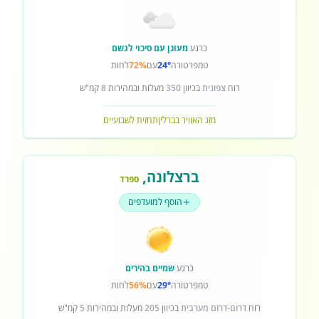
כרגע
מעונן עם סיכוי לגשם
טמפרטורה
24°
עם
72%
לחות
רוח
צפונית
בכיוון
350
מעלות ובמהירות
8
קמ"ש
מזג האוויר בברלין
תחזית לשבועיים
ברצלונה
,
ספרד
הוסף למועדפים
כרגע
שמיים בהירים
טמפרטורה
29°
עם
56%
לחות
רוח
דרום-דרום מערבית
בכיוון
205
מעלות ובמהירות
5
קמ"ש