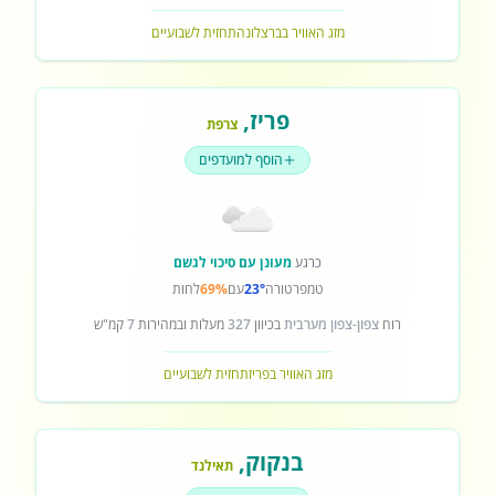
מזג האוויר בברצלונה
תחזית לשבועיים
פריז
,
צרפת
הוסף למועדפים
כרגע
מעונן עם סיכוי לגשם
טמפרטורה
23°
עם
69%
לחות
רוח
צפון-צפון מערבית
בכיוון
327
מעלות ובמהירות
7
קמ"ש
מזג האוויר בפריז
תחזית לשבועיים
בנקוק
,
תאילנד