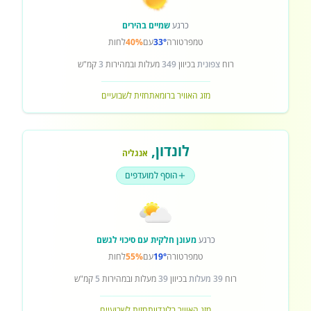
כרגע
שמיים בהירים
טמפרטורה
33°
עם
40%
לחות
רוח
צפונית
בכיוון
349
מעלות ובמהירות
3
קמ"ש
מזג האוויר ברומא
תחזית לשבועיים
לונדון
,
אנגליה
הוסף למועדפים
כרגע
מעונן חלקית עם סיכוי לגשם
טמפרטורה
19°
עם
55%
לחות
רוח
39 מעלות
בכיוון
39
מעלות ובמהירות
5
קמ"ש
מזג האוויר בלונדון
תחזית לשבועיים