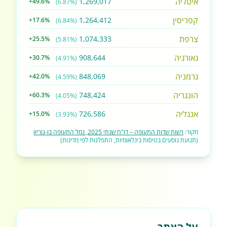
איטליה
1,269,017
+49.6%
(6.87%)
קפריסין
1,264,412
+17.6%
(6.84%)
צרפת
1,074,333
+25.5%
(5.81%)
גאורגיה
908,644
+30.7%
(4.91%)
גרמניה
848,069
+42.0%
(4.59%)
הונגריה
748,424
+60.3%
(4.05%)
אנגליה
726,586
+15.0%
(3.93%)
מקור:
רשות שדות התעופה – דו"ח שנתי 2025, נמל התעופה בן-גוריון
(תנועת נוסעים בטיסות בינלאומיות, התפלגות לפי מדינות)