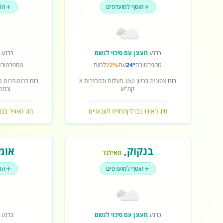
הוסף למועדפים
הו
כרגע
מעונן עם סיכוי לגשם
כרגע
ש
טמפרטורה
24°
עם
72%
לחות
טמפרטורה
רוח
צפונית
בכיוון
350
מעלות ובמהירות
8
רוח
דרום-דרום 
קמ"ש
ובמה
מזג האוויר בברלין
תחזית לשבועיים
מזג האוויר בב
בנקוק
,
אומ
תאילנד
הוסף למועדפים
הו
כרגע
מעונן עם סיכוי לגשם
כרגע
ש