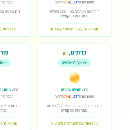
טמפרטורה
31°
עם
72%
לחות
טמפרטורה
רוח
דרום מערבית
בכיוון
235
מעלות
רוח
צפונית
בכיו
ובמהירות
13
קמ"ש
מזג האוויר בבנקוק
תחזית לשבועיים
מזג האוויר ב
כרתים
,
פורט
יוון
הוסף למועדפים
הו
כרגע
שמיים בהירים
כרגע
מעונן ח
טמפרטורה
27°
עם
57%
לחות
טמפרטורה
רוח
צפון-צפון מערבית
בכיוון
332
מעלות
רוח
מזרח-צפון 
ובמהירות
33
קמ"ש
ובמה
מזג האוויר בכרתים
תחזית לשבועיים
מזג האוויר ב