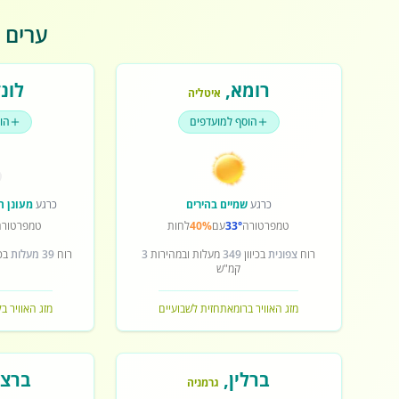
ערים פ
רומא
,
לונד
איטליה
הוסף למועדפים
הו
כרגע
שמיים בהירים
כרגע
מעונן ח
טמפרטורה
33°
עם
40%
לחות
טמפרטורה
רוח
צפונית
בכיוון
349
מעלות ובמהירות
3
רוח
39 מעלות
בכי
קמ"ש
מזג האוויר ברומא
תחזית לשבועיים
מזג האוויר בל
ברלין
,
ברצל
גרמניה