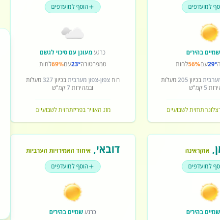
סף למועדפים
הוסף למועדפים
מיים בהירים
כרגע
מעונן עם סיכוי לגשם
29°
עם
56%
לחות
טמפרטורה
23°
עם
69%
לחות
מערבית
בכיוון
205
מעלות
רוח
צפון-צפון מערבית
בכיוון
327
מעלות
ירות
5
קמ"ש
ובמהירות
7
קמ"ש
רצלונה
תחזית לשבועיים
מזג האוויר בפריז
תחזית לשבועיים
ן
,
דובאי
,
אוקראינה
איחוד האמירויות הערביות
סף למועדפים
הוסף למועדפים
מיים בהירים
כרגע
שמיים בהירים