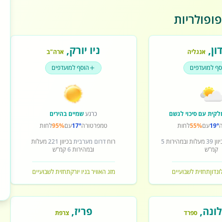
ופולריות
ון
,
ניו יורק
,
אנגליה
ארה"ב
סף למועדפים
הוסף למועדפים
לקית עם סיכוי לגשם
כרגע
שמיים בהירים
19°
עם
55%
לחות
טמפרטורה
17°
עם
95%
לחות
וון
39
מעלות ובמהירות
5
רוח
דרום מערבית
בכיוון
221
מעלות
קמ"ש
ובמהירות
6
קמ"ש
ונדון
תחזית לשבועיים
מזג האוויר בניו יורק
תחזית לשבועיים
ונה
,
פריז
,
ספרד
צרפת