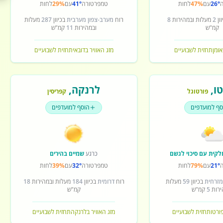
26°
עם
47%
לחות
טמפרטורה
41°
עם
29%
לחות
ון
2
מעלות ובמהירות
8
רוח
מערב-צפון מערבית
בכיוון
287
מעלות
קמ"ש
ובמהירות
11
קמ"ש
אומן
תחזית לשבועיים
מזג האוויר בדובאי
תחזית לשבועיים
ו
,
לרנקה
,
פורטוגל
קפריסין
סף למועדפים
הוסף למועדפים
לקית עם סיכוי לגשם
כרגע
שמיים בהירים
21°
עם
79%
לחות
טמפרטורה
32°
עם
39%
לחות
מזרחית
בכיוון
59
מעלות
רוח
דרומית
בכיוון
184
מעלות ובמהירות
18
ירות
5
קמ"ש
קמ"ש
פורטו
תחזית לשבועיים
מזג האוויר בלרנקה
תחזית לשבועיים