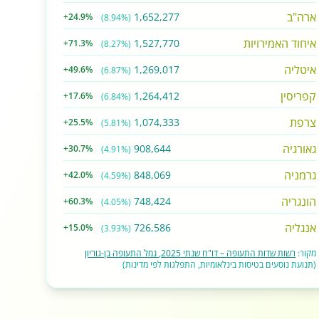
ארה"ב
1,652,277
+24.9%
(8.94%)
איחוד האמירויות
1,527,770
+71.3%
(8.27%)
איטליה
1,269,017
+49.6%
(6.87%)
קפריסין
1,264,412
+17.6%
(6.84%)
צרפת
1,074,333
+25.5%
(5.81%)
גאורגיה
908,644
+30.7%
(4.91%)
גרמניה
848,069
+42.0%
(4.59%)
הונגריה
748,424
+60.3%
(4.05%)
אנגליה
726,586
+15.0%
(3.93%)
מקור:
רשות שדות התעופה – דו"ח שנתי 2025, נמל התעופה בן-גוריון
(תנועת נוסעים בטיסות בינלאומיות, התפלגות לפי מדינות)