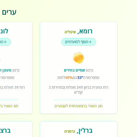
ערים פ
רומא
,
לונד
איטליה
הוסף למועדפים
הו
כרגע
שמיים בהירים
כרגע
מעונן ח
טמפרטורה
33°
עם
40%
לחות
טמפרטורה
רוח
צפונית
בכיוון
349
מעלות ובמהירות
3
רוח
39 מעלות
בכי
קמ"ש
מזג האוויר ברומא
תחזית לשבועיים
מזג האוויר בל
ברלין
,
ברצל
גרמניה