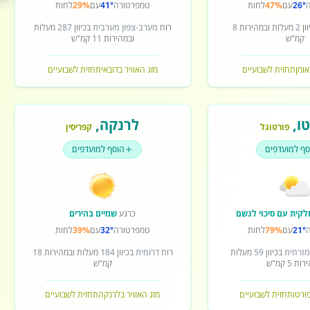
26°
עם
47%
לחות
טמפרטורה
41°
עם
29%
לחות
ון
2
מעלות ובמהירות
8
רוח
מערב-צפון מערבית
בכיוון
287
מעלות
קמ"ש
ובמהירות
11
קמ"ש
אומן
תחזית לשבועיים
מזג האוויר בדובאי
תחזית לשבועיים
ו
,
לרנקה
,
פורטוגל
קפריסין
סף למועדפים
הוסף למועדפים
לקית עם סיכוי לגשם
כרגע
שמיים בהירים
21°
עם
79%
לחות
טמפרטורה
32°
עם
39%
לחות
מזרחית
בכיוון
59
מעלות
רוח
דרומית
בכיוון
184
מעלות ובמהירות
18
ירות
5
קמ"ש
קמ"ש
פורטו
תחזית לשבועיים
מזג האוויר בלרנקה
תחזית לשבועיים