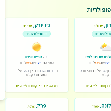
ופולריות
ון
,
ניו יורק
,
אנגליה
ארה"ב
סף למועדפים
הוסף למועדפים
לקית עם סיכוי לגשם
כרגע
שמיים בהירים
19°
עם
55%
לחות
טמפרטורה
17°
עם
95%
לחות
וון
39
מעלות ובמהירות
5
רוח
דרום מערבית
בכיוון
221
מעלות
קמ"ש
ובמהירות
6
קמ"ש
ונדון
תחזית לשבועיים
מזג האוויר בניו יורק
תחזית לשבועיים
ונה
,
פריז
,
ספרד
צרפת