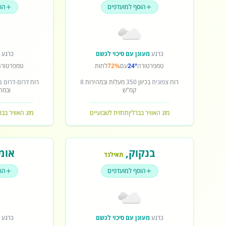
הוסף למועדפים
הו
כרגע
מעונן עם סיכוי לגשם
כרגע
ש
טמפרטורה
24°
עם
72%
לחות
טמפרטורה
רוח
צפונית
בכיוון
350
מעלות ובמהירות
8
רוח
דרום-דרום 
קמ"ש
ובמה
מזג האוויר בברלין
תחזית לשבועיים
מזג האוויר בב
בנקוק
,
אומ
תאילנד
הוסף למועדפים
הו
כרגע
מעונן עם סיכוי לגשם
כרגע
ש