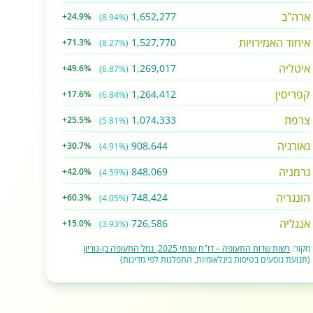
ארה"ב
1,652,277
+24.9%
(8.94%)
איחוד האמירויות
1,527,770
+71.3%
(8.27%)
איטליה
1,269,017
+49.6%
(6.87%)
קפריסין
1,264,412
+17.6%
(6.84%)
צרפת
1,074,333
+25.5%
(5.81%)
גאורגיה
908,644
+30.7%
(4.91%)
גרמניה
848,069
+42.0%
(4.59%)
הונגריה
748,424
+60.3%
(4.05%)
אנגליה
726,586
+15.0%
(3.93%)
מקור:
רשות שדות התעופה – דו"ח שנתי 2025, נמל התעופה בן-גוריון
(תנועת נוסעים בטיסות בינלאומיות, התפלגות לפי מדינות)