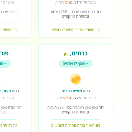
טמפרטורה
31°
עם
72%
לחות
טמפרטורה
רוח
דרום מערבית
בכיוון
235
מעלות
רוח
צפונית
בכיו
ובמהירות
13
קמ"ש
מזג האוויר בבנקוק
תחזית לשבועיים
מזג האוויר ב
כרתים
,
פורט
יוון
הוסף למועדפים
הו
כרגע
שמיים בהירים
כרגע
מעונן ח
טמפרטורה
27°
עם
57%
לחות
טמפרטורה
רוח
צפון-צפון מערבית
בכיוון
332
מעלות
רוח
מזרח-צפון 
ובמהירות
33
קמ"ש
ובמה
מזג האוויר בכרתים
תחזית לשבועיים
מזג האוויר ב