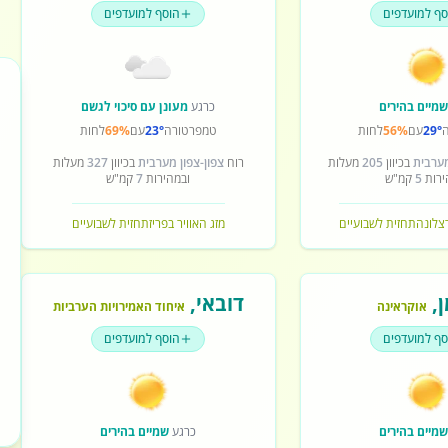
סף למועדפים
הוסף למועדפים
מיים בהירים
כרגע
מעונן עם סיכוי לגשם
29°
עם
56%
לחות
טמפרטורה
23°
עם
69%
לחות
מערבית
בכיוון
205
מעלות
רוח
צפון-צפון מערבית
בכיוון
327
מעלות
ירות
5
קמ"ש
ובמהירות
7
קמ"ש
רצלונה
תחזית לשבועיים
מזג האוויר בפריז
תחזית לשבועיים
ן
,
דובאי
,
אוקראינה
איחוד האמירויות הערביות
סף למועדפים
הוסף למועדפים
מיים בהירים
כרגע
שמיים בהירים