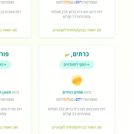
טמפרטורה
31°
עם
72%
לחות
טמפרטורה
רוח
דרום מערבית
בכיוון
235
מעלות
רוח
צפונית
בכיו
ובמהירות
13
קמ"ש
מזג האוויר בבנקוק
תחזית לשבועיים
מזג האוויר ב
כרתים
,
פורט
יוון
הוסף למועדפים
הו
כרגע
שמיים בהירים
כרגע
מעונן ח
טמפרטורה
27°
עם
57%
לחות
טמפרטורה
רוח
צפון-צפון מערבית
בכיוון
332
מעלות
רוח
מזרח-צפון 
ובמהירות
33
קמ"ש
ובמה
מזג האוויר בכרתים
תחזית לשבועיים
מזג האוויר ב