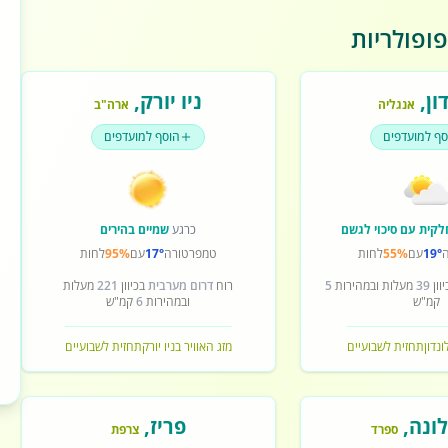
ופולריות
ון
,
ניו יורק
,
אנגליה
ארה"ב
סף למועדפים
הוסף למועדפים
לקית עם סיכוי לגשם
כרגע
שמיים בהירים
19°
עם
55%
לחות
טמפרטורה
17°
עם
95%
לחות
וון
39
מעלות ובמהירות
5
רוח
דרום מערבית
בכיוון
221
מעלות
קמ"ש
ובמהירות
6
קמ"ש
ונדון
תחזית לשבועיים
מזג האוויר בניו יורק
תחזית לשבועיים
ונה
,
פריז
,
ספרד
צרפת