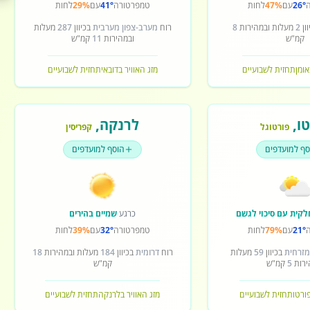
26°
עם
47%
לחות
טמפרטורה
41°
עם
29%
לחות
ון
2
מעלות ובמהירות
8
רוח
מערב-צפון מערבית
בכיוון
287
מעלות
קמ"ש
ובמהירות
11
קמ"ש
אומן
תחזית לשבועיים
מזג האוויר בדובאי
תחזית לשבועיים
ו
,
לרנקה
,
פורטוגל
קפריסין
סף למועדפים
הוסף למועדפים
לקית עם סיכוי לגשם
כרגע
שמיים בהירים
21°
עם
79%
לחות
טמפרטורה
32°
עם
39%
לחות
מזרחית
בכיוון
59
מעלות
רוח
דרומית
בכיוון
184
מעלות ובמהירות
18
ירות
5
קמ"ש
קמ"ש
פורטו
תחזית לשבועיים
מזג האוויר בלרנקה
תחזית לשבועיים