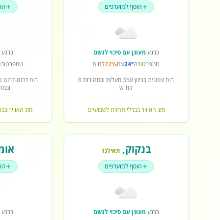
הוסף למועדפים
הו
כרגע
מעונן עם סיכוי לגשם
כרגע
ש
טמפרטורה
24°
עם
72%
לחות
טמפרטורה
רוח
צפונית
בכיוון
350
מעלות ובמהירות
8
רוח
דרום-דרום 
קמ"ש
ובמה
מזג האוויר בברלין
תחזית לשבועיים
מזג האוויר בב
בנקוק
,
אומ
תאילנד
הוסף למועדפים
הו
כרגע
מעונן עם סיכוי לגשם
כרגע
ש