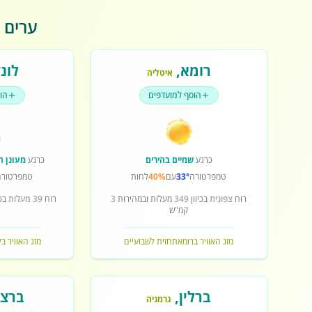
ערים פ
רומא
,
לונד
איטליה
הוסף למועדפים
הו
כרגע
שמיים בהירים
כרגע
מעונן ח
טמפרטורה
33°
עם
40%
לחות
טמפרטורה
רוח
צפונית
בכיוון
349
מעלות ובמהירות
3
רוח
39 מעלות
בכי
קמ"ש
מזג האוויר ברומא
תחזית לשבועיים
מזג האוויר בל
ברלין
,
ברצל
גרמניה