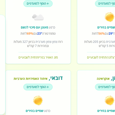
סף למועדפים
הוסף למועדפים
מיים בהירים
כרגע
מעונן עם סיכוי לגשם
29°
עם
56%
לחות
טמפרטורה
23°
עם
69%
לחות
מערבית
בכיוון
205
מעלות
רוח
צפון-צפון מערבית
בכיוון
327
מעלות
ירות
5
קמ"ש
ובמהירות
7
קמ"ש
רצלונה
תחזית לשבועיים
מזג האוויר בפריז
תחזית לשבועיים
ן
,
דובאי
,
אוקראינה
איחוד האמירויות הערביות
סף למועדפים
הוסף למועדפים
מיים בהירים
כרגע
שמיים בהירים