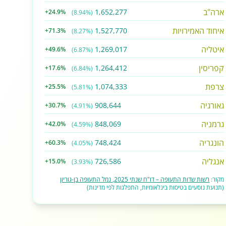
ארה"ב
1,652,277
+24.9%
(8.94%)
איחוד האמירויות
1,527,770
+71.3%
(8.27%)
איטליה
1,269,017
+49.6%
(6.87%)
קפריסין
1,264,412
+17.6%
(6.84%)
צרפת
1,074,333
+25.5%
(5.81%)
גאורגיה
908,644
+30.7%
(4.91%)
גרמניה
848,069
+42.0%
(4.59%)
הונגריה
748,424
+60.3%
(4.05%)
אנגליה
726,586
+15.0%
(3.93%)
מקור:
רשות שדות התעופה – דו"ח שנתי 2025, נמל התעופה בן-גוריון
(תנועת נוסעים בטיסות בינלאומיות, התפלגות לפי מדינות)