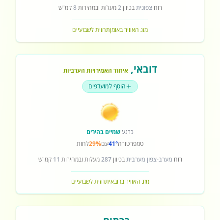
רוח
צפונית
בכיוון
2
מעלות ובמהירות
8
קמ"ש
מזג האוויר באומן
תחזית לשבועיים
דובאי
,
איחוד האמירויות הערביות
הוסף למועדפים
כרגע
שמיים בהירים
טמפרטורה
41°
עם
29%
לחות
רוח
מערב-צפון מערבית
בכיוון
287
מעלות ובמהירות
11
קמ"ש
מזג האוויר בדובאי
תחזית לשבועיים