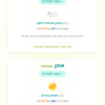
הוסף למועדפים
כרגע
מעונן עם סיכוי לגשם
טמפרטורה
31°
עם
72%
לחות
רוח
דרום מערבית
בכיוון
235
מעלות ובמהירות
13
קמ"ש
מזג האוויר בבנקוק
תחזית לשבועיים
אומן
,
אוקראינה
הוסף למועדפים
כרגע
שמיים בהירים
טמפרטורה
26°
עם
47%
לחות