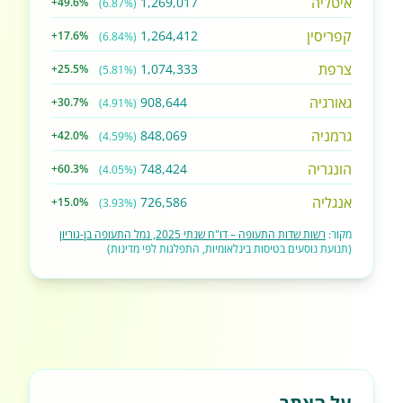
איטליה
1,269,017
+49.6%
(6.87%)
קפריסין
1,264,412
+17.6%
(6.84%)
צרפת
1,074,333
+25.5%
(5.81%)
גאורגיה
908,644
+30.7%
(4.91%)
גרמניה
848,069
+42.0%
(4.59%)
הונגריה
748,424
+60.3%
(4.05%)
אנגליה
726,586
+15.0%
(3.93%)
מקור:
רשות שדות התעופה – דו"ח שנתי 2025, נמל התעופה בן-גוריון
(תנועת נוסעים בטיסות בינלאומיות, התפלגות לפי מדינות)