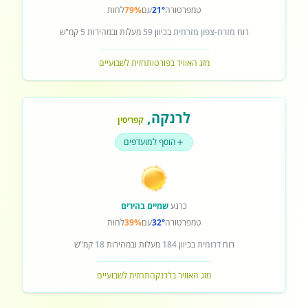
טמפרטורה
21°
עם
79%
לחות
רוח
מזרח-צפון מזרחית
בכיוון
59
מעלות ובמהירות
5
קמ"ש
מזג האוויר בפורטו
תחזית לשבועיים
לרנקה
,
קפריסין
הוסף למועדפים
כרגע
שמיים בהירים
טמפרטורה
32°
עם
39%
לחות
רוח
דרומית
בכיוון
184
מעלות ובמהירות
18
קמ"ש
מזג האוויר בלרנקה
תחזית לשבועיים