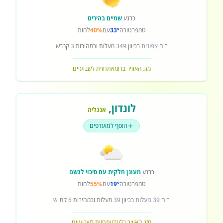
כרגע
שמיים בהירים
טמפרטורה
33°
עם
40%
לחות
רוח
צפונית
בכיוון
349
מעלות ובמהירות
3
קמ"ש
מזג האוויר ברומא
תחזית לשבועיים
לונדון
,
אנגליה
הוסף למועדפים
כרגע
מעונן חלקית עם סיכוי לגשם
טמפרטורה
19°
עם
55%
לחות
רוח
39 מעלות
בכיוון
39
מעלות ובמהירות
5
קמ"ש
מזג האוויר בלונדון
תחזית לשבועיים