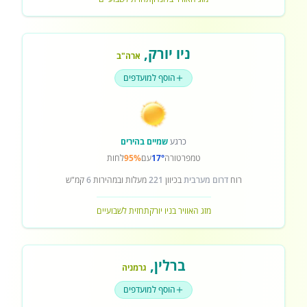
ניו יורק
,
ארה"ב
הוסף למועדפים
כרגע
שמיים בהירים
טמפרטורה
17°
עם
95%
לחות
רוח
דרום מערבית
בכיוון
221
מעלות ובמהירות
6
קמ"ש
מזג האוויר בניו יורק
תחזית לשבועיים
ברלין
,
גרמניה
הוסף למועדפים