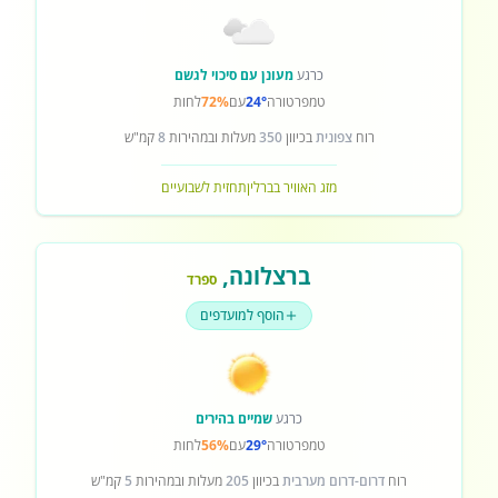
כרגע
מעונן עם סיכוי לגשם
טמפרטורה
24°
עם
72%
לחות
רוח
צפונית
בכיוון
350
מעלות ובמהירות
8
קמ"ש
מזג האוויר בברלין
תחזית לשבועיים
ברצלונה
,
ספרד
הוסף למועדפים
כרגע
שמיים בהירים
טמפרטורה
29°
עם
56%
לחות
רוח
דרום-דרום מערבית
בכיוון
205
מעלות ובמהירות
5
קמ"ש