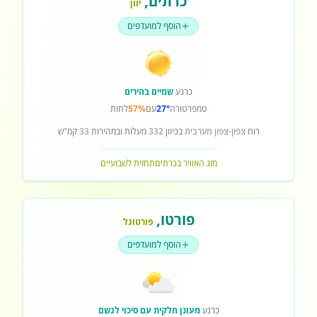
כרתים
,
יוון
הוסף למועדפים
כרגע
שמיים בהירים
טמפרטורה
27°
עם
57%
לחות
רוח
צפון-צפון מערבית
בכיוון
332
מעלות ובמהירות
33
קמ"ש
מזג האוויר בכרתים
תחזית לשבועיים
פורטו
,
פורטוגל
הוסף למועדפים
כרגע
מעונן חלקית עם סיכוי לגשם