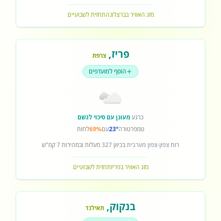
מזג האוויר בברצלונה
תחזית לשבועיים
פריז
,
צרפת
הוסף למועדפים
כרגע
מעונן עם סיכוי לגשם
טמפרטורה
23°
עם
69%
לחות
רוח
צפון-צפון מערבית
בכיוון
327
מעלות ובמהירות
7
קמ"ש
מזג האוויר בפריז
תחזית לשבועיים
בנקוק
,
תאילנד