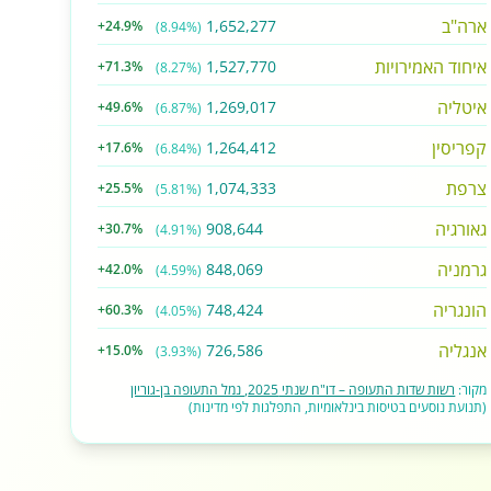
ארה"ב
1,652,277
+24.9%
(8.94%)
איחוד האמירויות
1,527,770
+71.3%
(8.27%)
איטליה
1,269,017
+49.6%
(6.87%)
קפריסין
1,264,412
+17.6%
(6.84%)
צרפת
1,074,333
+25.5%
(5.81%)
גאורגיה
908,644
+30.7%
(4.91%)
גרמניה
848,069
+42.0%
(4.59%)
הונגריה
748,424
+60.3%
(4.05%)
אנגליה
726,586
+15.0%
(3.93%)
מקור:
רשות שדות התעופה – דו"ח שנתי 2025, נמל התעופה בן-גוריון
(תנועת נוסעים בטיסות בינלאומיות, התפלגות לפי מדינות)