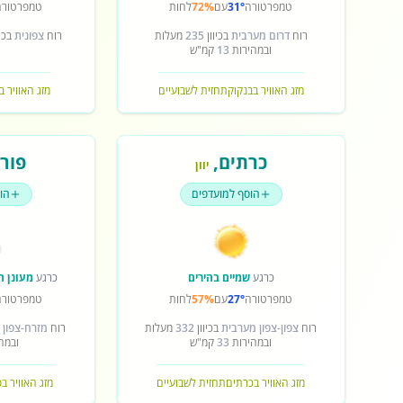
טמפרטורה
31°
עם
72%
לחות
טמפרטורה
רוח
דרום מערבית
בכיוון
235
מעלות
רוח
צפונית
בכיו
ובמהירות
13
קמ"ש
מזג האוויר בבנקוק
תחזית לשבועיים
מזג האוויר ב
כרתים
,
פורט
יוון
הוסף למועדפים
הו
כרגע
שמיים בהירים
כרגע
מעונן ח
טמפרטורה
27°
עם
57%
לחות
טמפרטורה
רוח
צפון-צפון מערבית
בכיוון
332
מעלות
רוח
מזרח-צפון 
ובמהירות
33
קמ"ש
ובמה
מזג האוויר בכרתים
תחזית לשבועיים
מזג האוויר ב