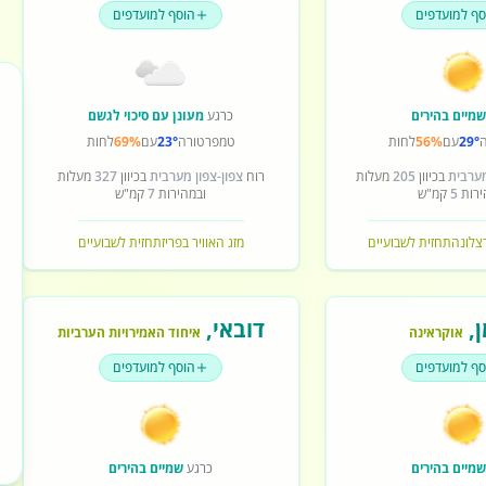
סף למועדפים
הוסף למועדפים
מיים בהירים
כרגע
מעונן עם סיכוי לגשם
29°
עם
56%
לחות
טמפרטורה
23°
עם
69%
לחות
מערבית
בכיוון
205
מעלות
רוח
צפון-צפון מערבית
בכיוון
327
מעלות
ירות
5
קמ"ש
ובמהירות
7
קמ"ש
רצלונה
תחזית לשבועיים
מזג האוויר בפריז
תחזית לשבועיים
ן
,
דובאי
,
אוקראינה
איחוד האמירויות הערביות
סף למועדפים
הוסף למועדפים
מיים בהירים
כרגע
שמיים בהירים