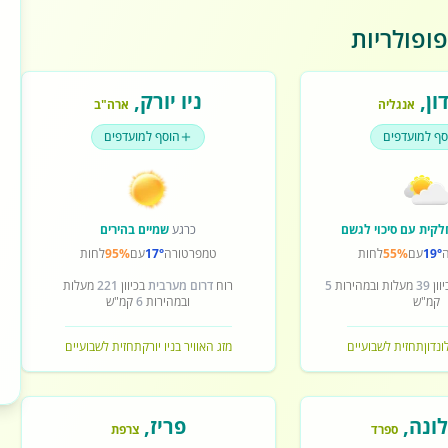
ופולריות
ון
,
ניו יורק
,
אנגליה
ארה"ב
סף למועדפים
הוסף למועדפים
לקית עם סיכוי לגשם
כרגע
שמיים בהירים
19°
עם
55%
לחות
טמפרטורה
17°
עם
95%
לחות
וון
39
מעלות ובמהירות
5
רוח
דרום מערבית
בכיוון
221
מעלות
קמ"ש
ובמהירות
6
קמ"ש
ונדון
תחזית לשבועיים
מזג האוויר בניו יורק
תחזית לשבועיים
ונה
,
פריז
,
ספרד
צרפת