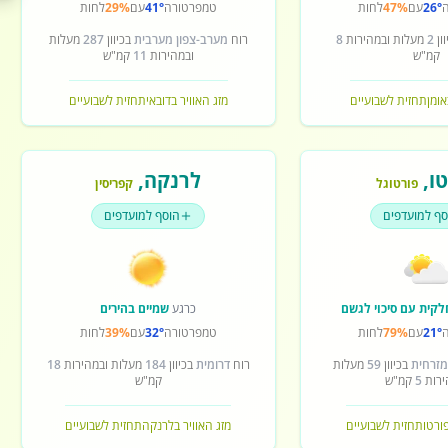
26°
עם
47%
לחות
טמפרטורה
41°
עם
29%
לחות
ון
2
מעלות ובמהירות
8
רוח
מערב-צפון מערבית
בכיוון
287
מעלות
קמ"ש
ובמהירות
11
קמ"ש
אומן
תחזית לשבועיים
מזג האוויר בדובאי
תחזית לשבועיים
ו
,
לרנקה
,
פורטוגל
קפריסין
סף למועדפים
הוסף למועדפים
לקית עם סיכוי לגשם
כרגע
שמיים בהירים
21°
עם
79%
לחות
טמפרטורה
32°
עם
39%
לחות
מזרחית
בכיוון
59
מעלות
רוח
דרומית
בכיוון
184
מעלות ובמהירות
18
ירות
5
קמ"ש
קמ"ש
פורטו
תחזית לשבועיים
מזג האוויר בלרנקה
תחזית לשבועיים