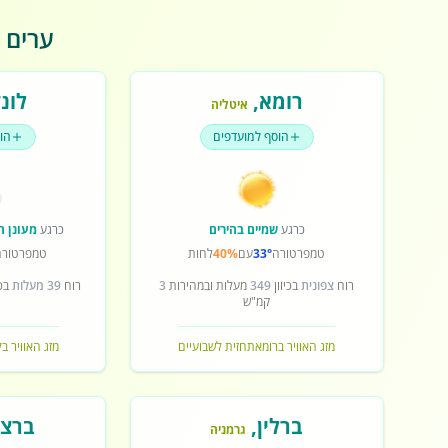
ערים פ
רומא
,
לונד
איטליה
הוסף למועדפים
הו
כרגע
שמיים בהירים
כרגע
מעונן ח
טמפרטורה
33°
עם
40%
לחות
טמפרטורה
רוח
צפונית
בכיוון
349
מעלות ובמהירות
3
רוח
39 מעלות
בכי
קמ"ש
מזג האוויר ברומא
תחזית לשבועיים
מזג האוויר בל
ברלין
,
ברצל
גרמניה