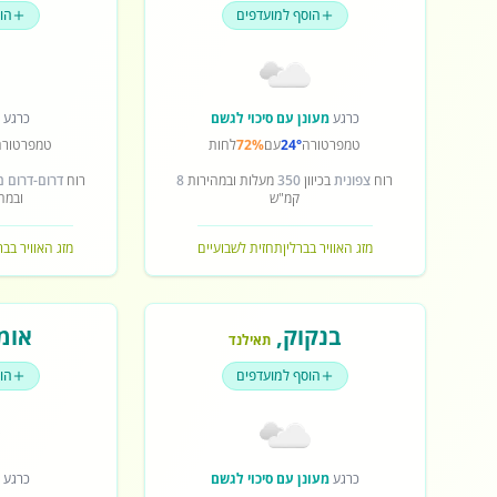
הוסף למועדפים
הו
כרגע
מעונן עם סיכוי לגשם
כרגע
ש
טמפרטורה
24°
עם
72%
לחות
טמפרטורה
רוח
צפונית
בכיוון
350
מעלות ובמהירות
8
רוח
דרום-דרום 
קמ"ש
ובמה
מזג האוויר בברלין
תחזית לשבועיים
מזג האוויר בב
בנקוק
,
אומ
תאילנד
הוסף למועדפים
הו
כרגע
מעונן עם סיכוי לגשם
כרגע
ש