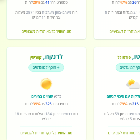
26°
עם
47%
לחות
טמפרטורה
41°
עם
29%
לחות
ון
2
מעלות ובמהירות
8
רוח
מערב-צפון מערבית
בכיוון
287
מעלות
קמ"ש
ובמהירות
11
קמ"ש
אומן
תחזית לשבועיים
מזג האוויר בדובאי
תחזית לשבועיים
ו
,
לרנקה
,
פורטוגל
קפריסין
סף למועדפים
הוסף למועדפים
לקית עם סיכוי לגשם
כרגע
שמיים בהירים
21°
עם
79%
לחות
טמפרטורה
32°
עם
39%
לחות
מזרחית
בכיוון
59
מעלות
רוח
דרומית
בכיוון
184
מעלות ובמהירות
18
ירות
5
קמ"ש
קמ"ש
פורטו
תחזית לשבועיים
מזג האוויר בלרנקה
תחזית לשבועיים