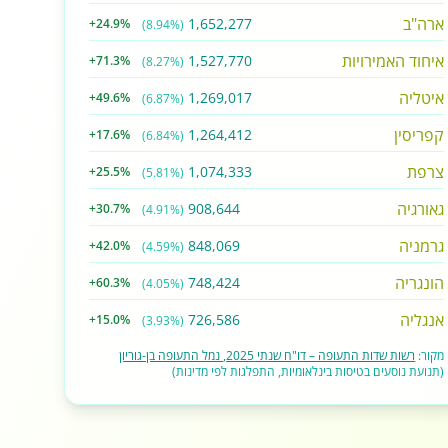
ארה"ב
1,652,277
+24.9%
(8.94%)
איחוד האמירויות
1,527,770
+71.3%
(8.27%)
איטליה
1,269,017
+49.6%
(6.87%)
קפריסין
1,264,412
+17.6%
(6.84%)
צרפת
1,074,333
+25.5%
(5.81%)
גאורגיה
908,644
+30.7%
(4.91%)
גרמניה
848,069
+42.0%
(4.59%)
הונגריה
748,424
+60.3%
(4.05%)
אנגליה
726,586
+15.0%
(3.93%)
מקור:
רשות שדות התעופה – דו"ח שנתי 2025, נמל התעופה בן-גוריון
(תנועת נוסעים בטיסות בינלאומיות, התפלגות לפי מדינות)