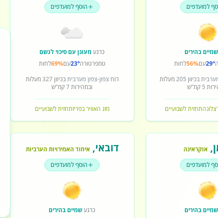
סף למועדפים
הוסף למועדפים
מיים בהירים
כרגע
מעונן עם סיכוי לגשם
29°
עם
56%
לחות
טמפרטורה
23°
עם
69%
לחות
מערבית
בכיוון
205
מעלות
רוח
צפון-צפון מערבית
בכיוון
327
מעלות
ירות
5
קמ"ש
ובמהירות
7
קמ"ש
רצלונה
תחזית לשבועיים
מזג האוויר בפריז
תחזית לשבועיים
ן
,
דובאי
,
אוקראינה
איחוד האמירויות הערביות
סף למועדפים
הוסף למועדפים
מיים בהירים
כרגע
שמיים בהירים