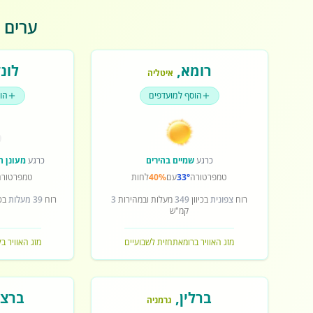
ערים פ
רומא
,
לונד
איטליה
הוסף למועדפים
הו
כרגע
שמיים בהירים
כרגע
מעונן ח
טמפרטורה
33°
עם
40%
לחות
טמפרטורה
רוח
צפונית
בכיוון
349
מעלות ובמהירות
3
רוח
39 מעלות
בכי
קמ"ש
מזג האוויר ברומא
תחזית לשבועיים
מזג האוויר בל
ברלין
,
ברצל
גרמניה