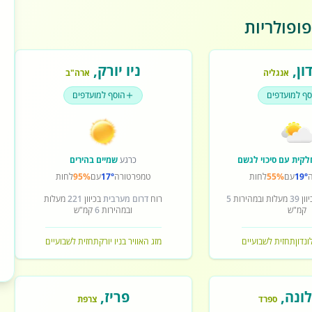
ופולריות
ון
,
ניו יורק
,
אנגליה
ארה"ב
סף למועדפים
הוסף למועדפים
לקית עם סיכוי לגשם
כרגע
שמיים בהירים
19°
עם
55%
לחות
טמפרטורה
17°
עם
95%
לחות
וון
39
מעלות ובמהירות
5
רוח
דרום מערבית
בכיוון
221
מעלות
קמ"ש
ובמהירות
6
קמ"ש
ונדון
תחזית לשבועיים
מזג האוויר בניו יורק
תחזית לשבועיים
ונה
,
פריז
,
ספרד
צרפת