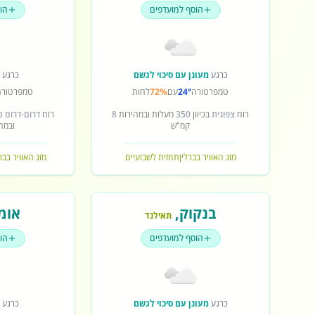
הוסף למועדפים
הו
כרגע
מעונן עם סיכוי לגשם
כרגע
ש
טמפרטורה
24°
עם
72%
לחות
טמפרטורה
רוח
צפונית
בכיוון
350
מעלות ובמהירות
8
רוח
דרום-דרום 
קמ"ש
ובמה
מזג האוויר בברלין
תחזית לשבועיים
מזג האוויר בב
בנקוק
,
אומ
תאילנד
הוסף למועדפים
הו
כרגע
מעונן עם סיכוי לגשם
כרגע
ש