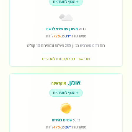
הוסף למועדפים
כרגע
מעונן עם סיכוי לגשם
טמפרטורה
31°
עם
72%
לחות
רוח
דרום מערבית
בכיוון
235
מעלות ובמהירות
13
קמ"ש
מזג האוויר בבנקוק
תחזית לשבועיים
אומן
,
אוקראינה
הוסף למועדפים
כרגע
שמיים בהירים
טמפרטורה
26°
עם
47%
לחות