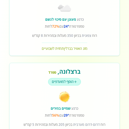
כרגע
מעונן עם סיכוי לגשם
טמפרטורה
24°
עם
72%
לחות
רוח
צפונית
בכיוון
350
מעלות ובמהירות
8
קמ"ש
מזג האוויר בברלין
תחזית לשבועיים
ברצלונה
,
ספרד
הוסף למועדפים
כרגע
שמיים בהירים
טמפרטורה
29°
עם
56%
לחות
רוח
דרום-דרום מערבית
בכיוון
205
מעלות ובמהירות
5
קמ"ש