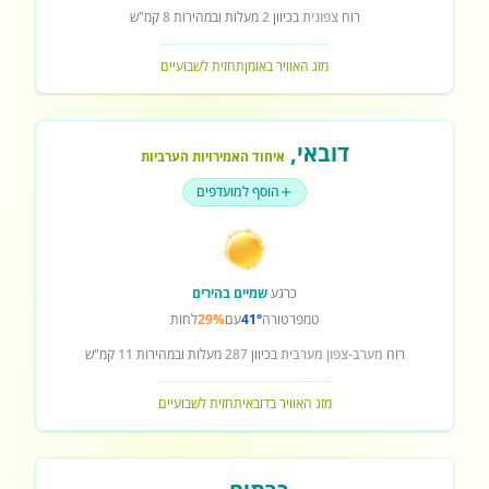
רוח
צפונית
בכיוון
2
מעלות ובמהירות
8
קמ"ש
מזג האוויר באומן
תחזית לשבועיים
דובאי
,
איחוד האמירויות הערביות
הוסף למועדפים
כרגע
שמיים בהירים
טמפרטורה
41°
עם
29%
לחות
רוח
מערב-צפון מערבית
בכיוון
287
מעלות ובמהירות
11
קמ"ש
מזג האוויר בדובאי
תחזית לשבועיים