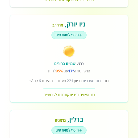
ניו יורק
,
ארה"ב
הוסף למועדפים
כרגע
שמיים בהירים
טמפרטורה
17°
עם
95%
לחות
רוח
דרום מערבית
בכיוון
221
מעלות ובמהירות
6
קמ"ש
מזג האוויר בניו יורק
תחזית לשבועיים
ברלין
,
גרמניה
הוסף למועדפים