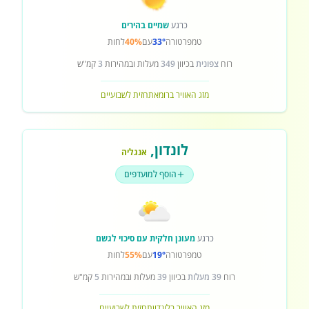
כרגע
שמיים בהירים
טמפרטורה
33°
עם
40%
לחות
רוח
צפונית
בכיוון
349
מעלות ובמהירות
3
קמ"ש
מזג האוויר ברומא
תחזית לשבועיים
לונדון
,
אנגליה
הוסף למועדפים
כרגע
מעונן חלקית עם סיכוי לגשם
טמפרטורה
19°
עם
55%
לחות
רוח
39 מעלות
בכיוון
39
מעלות ובמהירות
5
קמ"ש
מזג האוויר בלונדון
תחזית לשבועיים