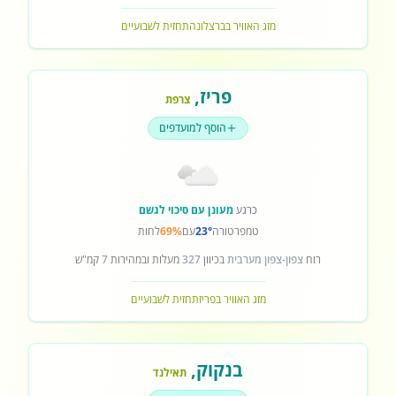
מזג האוויר בברצלונה
תחזית לשבועיים
פריז
,
צרפת
הוסף למועדפים
כרגע
מעונן עם סיכוי לגשם
טמפרטורה
23°
עם
69%
לחות
רוח
צפון-צפון מערבית
בכיוון
327
מעלות ובמהירות
7
קמ"ש
מזג האוויר בפריז
תחזית לשבועיים
בנקוק
,
תאילנד