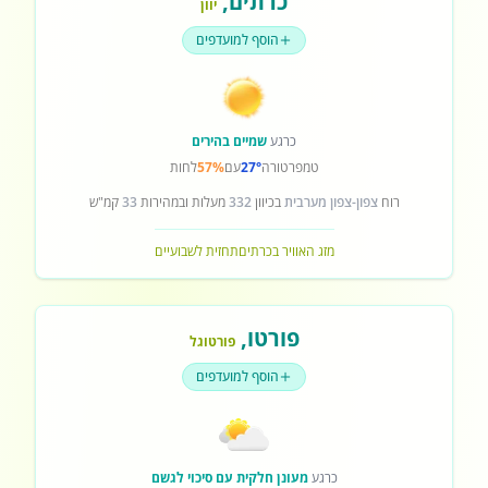
כרתים
,
יוון
הוסף למועדפים
כרגע
שמיים בהירים
טמפרטורה
27°
עם
57%
לחות
רוח
צפון-צפון מערבית
בכיוון
332
מעלות ובמהירות
33
קמ"ש
מזג האוויר בכרתים
תחזית לשבועיים
פורטו
,
פורטוגל
הוסף למועדפים
כרגע
מעונן חלקית עם סיכוי לגשם