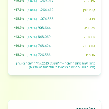
איטליה
1,269,017
+49.6%
(6.87%)
קפריסין
1,264,412
+17.6%
(6.84%)
צרפת
1,074,333
+25.5%
(5.81%)
גאורגיה
908,644
+30.7%
(4.91%)
גרמניה
848,069
+42.0%
(4.59%)
הונגריה
748,424
+60.3%
(4.05%)
אנגליה
726,586
+15.0%
(3.93%)
מקור:
רשות שדות התעופה – דו"ח שנתי 2025, נמל התעופה בן-גוריון
(תנועת נוסעים בטיסות בינלאומיות, התפלגות לפי מדינות)