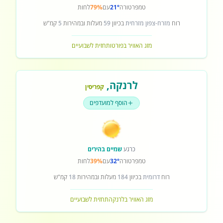
טמפרטורה
21°
עם
79%
לחות
רוח
מזרח-צפון מזרחית
בכיוון
59
מעלות ובמהירות
5
קמ"ש
מזג האוויר בפורטו
תחזית לשבועיים
לרנקה
,
קפריסין
הוסף למועדפים
כרגע
שמיים בהירים
טמפרטורה
32°
עם
39%
לחות
רוח
דרומית
בכיוון
184
מעלות ובמהירות
18
קמ"ש
מזג האוויר בלרנקה
תחזית לשבועיים