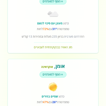
הוסף למועדפים
כרגע
מעונן עם סיכוי לגשם
טמפרטורה
31°
עם
72%
לחות
רוח
דרום מערבית
בכיוון
235
מעלות ובמהירות
13
קמ"ש
מזג האוויר בבנקוק
תחזית לשבועיים
אומן
,
אוקראינה
הוסף למועדפים
כרגע
שמיים בהירים
טמפרטורה
26°
עם
47%
לחות