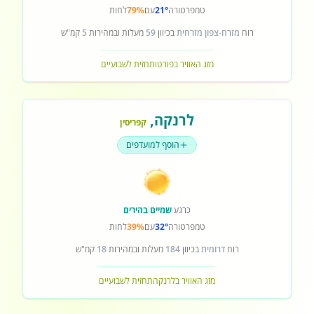
טמפרטורה
21°
עם
79%
לחות
רוח
מזרח-צפון מזרחית
בכיוון
59
מעלות ובמהירות
5
קמ"ש
מזג האוויר בפורטו
תחזית לשבועיים
לרנקה
,
קפריסין
הוסף למועדפים
כרגע
שמיים בהירים
טמפרטורה
32°
עם
39%
לחות
רוח
דרומית
בכיוון
184
מעלות ובמהירות
18
קמ"ש
מזג האוויר בלרנקה
תחזית לשבועיים