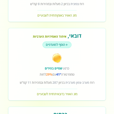
רוח
צפונית
בכיוון
2
מעלות ובמהירות
8
קמ"ש
מזג האוויר באומן
תחזית לשבועיים
דובאי
,
איחוד האמירויות הערביות
הוסף למועדפים
כרגע
שמיים בהירים
טמפרטורה
41°
עם
29%
לחות
רוח
מערב-צפון מערבית
בכיוון
287
מעלות ובמהירות
11
קמ"ש
מזג האוויר בדובאי
תחזית לשבועיים