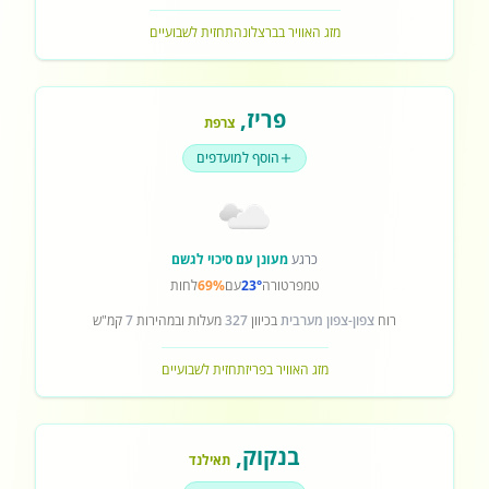
מזג האוויר בברצלונה
תחזית לשבועיים
פריז
,
צרפת
הוסף למועדפים
כרגע
מעונן עם סיכוי לגשם
טמפרטורה
23°
עם
69%
לחות
רוח
צפון-צפון מערבית
בכיוון
327
מעלות ובמהירות
7
קמ"ש
מזג האוויר בפריז
תחזית לשבועיים
בנקוק
,
תאילנד