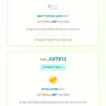
כרגע
מעונן עם סיכוי לגשם
טמפרטורה
24°
עם
72%
לחות
רוח
צפונית
בכיוון
350
מעלות ובמהירות
8
קמ"ש
מזג האוויר בברלין
תחזית לשבועיים
ברצלונה
,
ספרד
הוסף למועדפים
כרגע
שמיים בהירים
טמפרטורה
29°
עם
56%
לחות
רוח
דרום-דרום מערבית
בכיוון
205
מעלות ובמהירות
5
קמ"ש