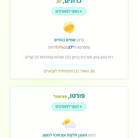
כרתים
,
יוון
הוסף למועדפים
כרגע
שמיים בהירים
טמפרטורה
27°
עם
57%
לחות
רוח
צפון-צפון מערבית
בכיוון
332
מעלות ובמהירות
33
קמ"ש
מזג האוויר בכרתים
תחזית לשבועיים
פורטו
,
פורטוגל
הוסף למועדפים
כרגע
מעונן חלקית עם סיכוי לגשם