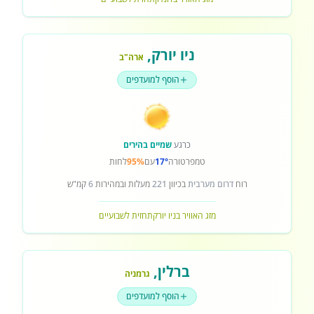
ניו יורק
,
ארה"ב
הוסף למועדפים
כרגע
שמיים בהירים
טמפרטורה
17°
עם
95%
לחות
רוח
דרום מערבית
בכיוון
221
מעלות ובמהירות
6
קמ"ש
מזג האוויר בניו יורק
תחזית לשבועיים
ברלין
,
גרמניה
הוסף למועדפים