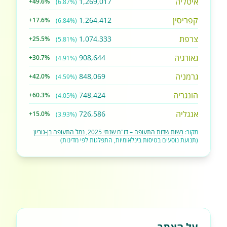
איטליה
1,269,017
+49.6%
(6.87%)
קפריסין
1,264,412
+17.6%
(6.84%)
צרפת
1,074,333
+25.5%
(5.81%)
גאורגיה
908,644
+30.7%
(4.91%)
גרמניה
848,069
+42.0%
(4.59%)
הונגריה
748,424
+60.3%
(4.05%)
אנגליה
726,586
+15.0%
(3.93%)
מקור:
רשות שדות התעופה – דו"ח שנתי 2025, נמל התעופה בן-גוריון
(תנועת נוסעים בטיסות בינלאומיות, התפלגות לפי מדינות)