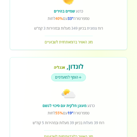
כרגע
שמיים בהירים
טמפרטורה
33°
עם
40%
לחות
רוח
צפונית
בכיוון
349
מעלות ובמהירות
3
קמ"ש
מזג האוויר ברומא
תחזית לשבועיים
לונדון
,
אנגליה
הוסף למועדפים
כרגע
מעונן חלקית עם סיכוי לגשם
טמפרטורה
19°
עם
55%
לחות
רוח
39 מעלות
בכיוון
39
מעלות ובמהירות
5
קמ"ש
מזג האוויר בלונדון
תחזית לשבועיים