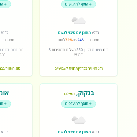
הוסף למועדפים
הו
כרגע
מעונן עם סיכוי לגשם
כרגע
ש
טמפרטורה
24°
עם
72%
לחות
טמפרטורה
רוח
צפונית
בכיוון
350
מעלות ובמהירות
8
רוח
דרום-דרום 
קמ"ש
ובמה
מזג האוויר בברלין
תחזית לשבועיים
מזג האוויר בב
בנקוק
,
אומ
תאילנד
הוסף למועדפים
הו
כרגע
מעונן עם סיכוי לגשם
כרגע
ש