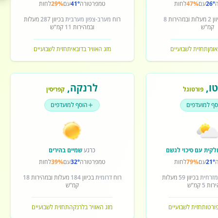
26°
עם
47%
לחות
טמפרטורה
41°
עם
29%
לחות
ון
2
מעלות ובמהירות
8
רוח
מערב-צפון מערבית
בכיוון
287
מעלות
קמ"ש
ובמהירות
11
קמ"ש
אומן
תחזית לשבועיים
מזג האוויר בדובאי
תחזית לשבועיים
ו
,
לרנקה
,
פורטוגל
קפריסין
סף למועדפים
הוסף למועדפים
לקית עם סיכוי לגשם
כרגע
שמיים בהירים
21°
עם
79%
לחות
טמפרטורה
32°
עם
39%
לחות
מזרחית
בכיוון
59
מעלות
רוח
דרומית
בכיוון
184
מעלות ובמהירות
18
ירות
5
קמ"ש
קמ"ש
פורטו
תחזית לשבועיים
מזג האוויר בלרנקה
תחזית לשבועיים