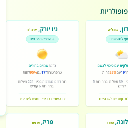
ופולריות
ון
,
ניו יורק
,
אנגליה
ארה"ב
סף למועדפים
הוסף למועדפים
לקית עם סיכוי לגשם
כרגע
שמיים בהירים
19°
עם
55%
לחות
טמפרטורה
17°
עם
95%
לחות
וון
39
מעלות ובמהירות
5
רוח
דרום מערבית
בכיוון
221
מעלות
קמ"ש
ובמהירות
6
קמ"ש
ונדון
תחזית לשבועיים
מזג האוויר בניו יורק
תחזית לשבועיים
ונה
,
פריז
,
ספרד
צרפת