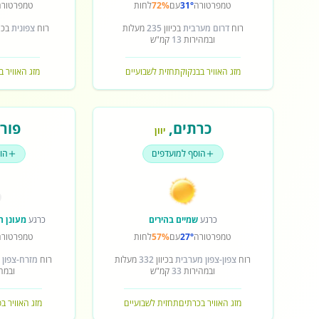
טמפרטורה
31°
עם
72%
לחות
טמפרטורה
רוח
דרום מערבית
בכיוון
235
מעלות
רוח
צפונית
בכיו
ובמהירות
13
קמ"ש
מזג האוויר בבנקוק
תחזית לשבועיים
מזג האוויר ב
כרתים
,
פורט
יוון
הוסף למועדפים
הו
כרגע
שמיים בהירים
כרגע
מעונן ח
טמפרטורה
27°
עם
57%
לחות
טמפרטורה
רוח
צפון-צפון מערבית
בכיוון
332
מעלות
רוח
מזרח-צפון 
ובמהירות
33
קמ"ש
ובמה
מזג האוויר בכרתים
תחזית לשבועיים
מזג האוויר ב