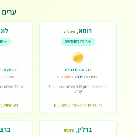
ערים פ
רומא
,
לונד
איטליה
הוסף למועדפים
הו
כרגע
שמיים בהירים
כרגע
מעונן ח
טמפרטורה
33°
עם
40%
לחות
טמפרטורה
רוח
צפונית
בכיוון
349
מעלות ובמהירות
3
רוח
39 מעלות
בכי
קמ"ש
מזג האוויר ברומא
תחזית לשבועיים
מזג האוויר בל
ברלין
,
ברצל
גרמניה