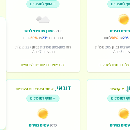
סף למועדפים
הוסף למועדפים
מיים בהירים
כרגע
מעונן עם סיכוי לגשם
29°
עם
56%
לחות
טמפרטורה
23°
עם
69%
לחות
מערבית
בכיוון
205
מעלות
רוח
צפון-צפון מערבית
בכיוון
327
מעלות
ירות
5
קמ"ש
ובמהירות
7
קמ"ש
רצלונה
תחזית לשבועיים
מזג האוויר בפריז
תחזית לשבועיים
ן
,
דובאי
,
אוקראינה
איחוד האמירויות הערביות
סף למועדפים
הוסף למועדפים
מיים בהירים
כרגע
שמיים בהירים