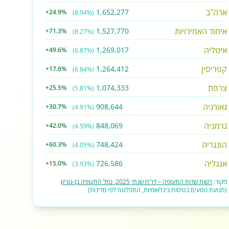
ארה"ב
1,652,277
+24.9%
(8.94%)
איחוד האמירויות
1,527,770
+71.3%
(8.27%)
איטליה
1,269,017
+49.6%
(6.87%)
קפריסין
1,264,412
+17.6%
(6.84%)
צרפת
1,074,333
+25.5%
(5.81%)
גאורגיה
908,644
+30.7%
(4.91%)
גרמניה
848,069
+42.0%
(4.59%)
הונגריה
748,424
+60.3%
(4.05%)
אנגליה
726,586
+15.0%
(3.93%)
מקור:
רשות שדות התעופה – דו"ח שנתי 2025, נמל התעופה בן-גוריון
(תנועת נוסעים בטיסות בינלאומיות, התפלגות לפי מדינות)