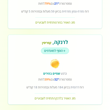
טמפרטורה
21°
עם
79%
לחות
רוח
מזרח-צפון מזרחית
בכיוון
59
מעלות ובמהירות
5
קמ"ש
מזג האוויר בפורטו
תחזית לשבועיים
לרנקה
,
קפריסין
הוסף למועדפים
כרגע
שמיים בהירים
טמפרטורה
32°
עם
39%
לחות
רוח
דרומית
בכיוון
184
מעלות ובמהירות
18
קמ"ש
מזג האוויר בלרנקה
תחזית לשבועיים