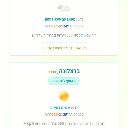
כרגע
מעונן עם סיכוי לגשם
טמפרטורה
24°
עם
72%
לחות
רוח
צפונית
בכיוון
350
מעלות ובמהירות
8
קמ"ש
מזג האוויר בברלין
תחזית לשבועיים
ברצלונה
,
ספרד
הוסף למועדפים
כרגע
שמיים בהירים
טמפרטורה
29°
עם
56%
לחות
רוח
דרום-דרום מערבית
בכיוון
205
מעלות ובמהירות
5
קמ"ש