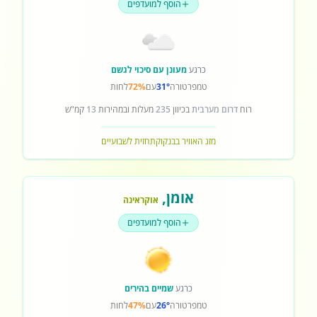
הוסף למועדפים
כרגע
מעונן עם סיכוי לגשם
טמפרטורה
31°
עם
72%
לחות
רוח
דרום מערבית
בכיוון
235
מעלות ובמהירות
13
קמ"ש
מזג האוויר בבנקוק
תחזית לשבועיים
אומן
,
אוקראינה
הוסף למועדפים
כרגע
שמיים בהירים
טמפרטורה
26°
עם
47%
לחות