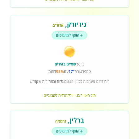
ניו יורק
,
ארה"ב
הוסף למועדפים
כרגע
שמיים בהירים
טמפרטורה
17°
עם
95%
לחות
רוח
דרום מערבית
בכיוון
221
מעלות ובמהירות
6
קמ"ש
מזג האוויר בניו יורק
תחזית לשבועיים
ברלין
,
גרמניה
הוסף למועדפים