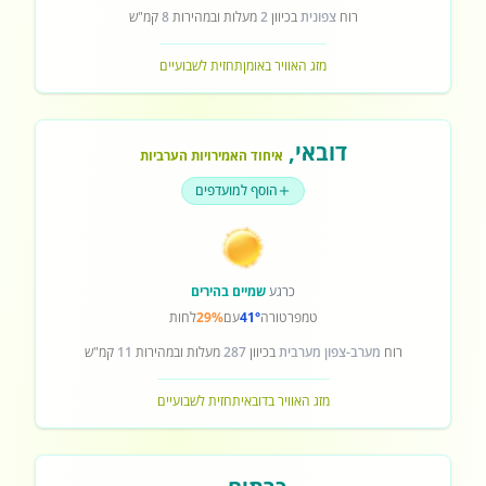
רוח
צפונית
בכיוון
2
מעלות ובמהירות
8
קמ"ש
מזג האוויר באומן
תחזית לשבועיים
דובאי
,
איחוד האמירויות הערביות
הוסף למועדפים
כרגע
שמיים בהירים
טמפרטורה
41°
עם
29%
לחות
רוח
מערב-צפון מערבית
בכיוון
287
מעלות ובמהירות
11
קמ"ש
מזג האוויר בדובאי
תחזית לשבועיים