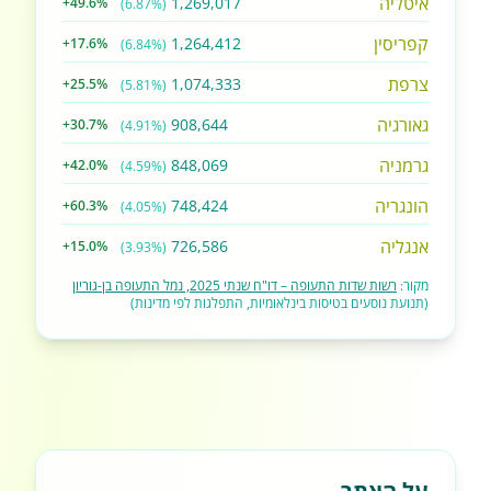
איטליה
1,269,017
+49.6%
(6.87%)
קפריסין
1,264,412
+17.6%
(6.84%)
צרפת
1,074,333
+25.5%
(5.81%)
גאורגיה
908,644
+30.7%
(4.91%)
גרמניה
848,069
+42.0%
(4.59%)
הונגריה
748,424
+60.3%
(4.05%)
אנגליה
726,586
+15.0%
(3.93%)
מקור:
רשות שדות התעופה – דו"ח שנתי 2025, נמל התעופה בן-גוריון
(תנועת נוסעים בטיסות בינלאומיות, התפלגות לפי מדינות)