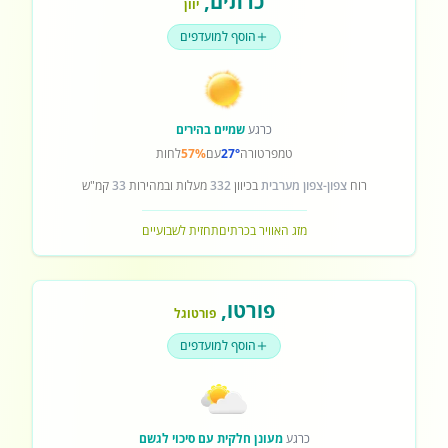
כרתים
,
יוון
הוסף למועדפים
כרגע
שמיים בהירים
טמפרטורה
27°
עם
57%
לחות
רוח
צפון-צפון מערבית
בכיוון
332
מעלות ובמהירות
33
קמ"ש
מזג האוויר בכרתים
תחזית לשבועיים
פורטו
,
פורטוגל
הוסף למועדפים
כרגע
מעונן חלקית עם סיכוי לגשם