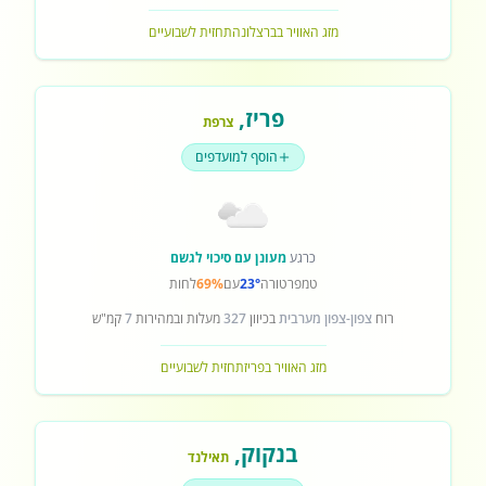
מזג האוויר בברצלונה
תחזית לשבועיים
פריז
,
צרפת
הוסף למועדפים
כרגע
מעונן עם סיכוי לגשם
טמפרטורה
23°
עם
69%
לחות
רוח
צפון-צפון מערבית
בכיוון
327
מעלות ובמהירות
7
קמ"ש
מזג האוויר בפריז
תחזית לשבועיים
בנקוק
,
תאילנד