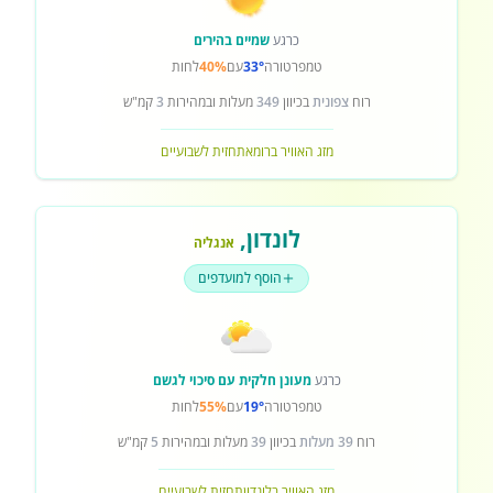
כרגע
שמיים בהירים
טמפרטורה
33°
עם
40%
לחות
רוח
צפונית
בכיוון
349
מעלות ובמהירות
3
קמ"ש
מזג האוויר ברומא
תחזית לשבועיים
לונדון
,
אנגליה
הוסף למועדפים
כרגע
מעונן חלקית עם סיכוי לגשם
טמפרטורה
19°
עם
55%
לחות
רוח
39 מעלות
בכיוון
39
מעלות ובמהירות
5
קמ"ש
מזג האוויר בלונדון
תחזית לשבועיים