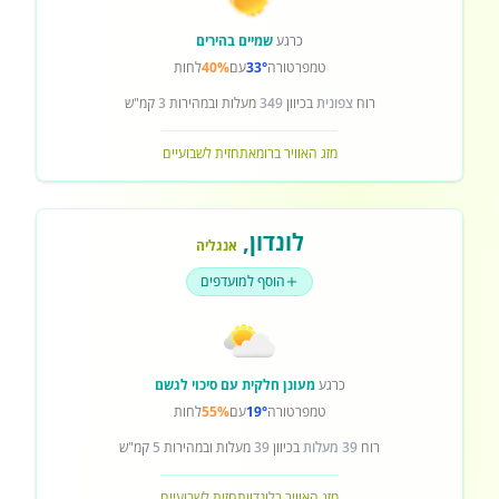
כרגע
שמיים בהירים
טמפרטורה
33°
עם
40%
לחות
רוח
צפונית
בכיוון
349
מעלות ובמהירות
3
קמ"ש
מזג האוויר ברומא
תחזית לשבועיים
לונדון
,
אנגליה
הוסף למועדפים
כרגע
מעונן חלקית עם סיכוי לגשם
טמפרטורה
19°
עם
55%
לחות
רוח
39 מעלות
בכיוון
39
מעלות ובמהירות
5
קמ"ש
מזג האוויר בלונדון
תחזית לשבועיים