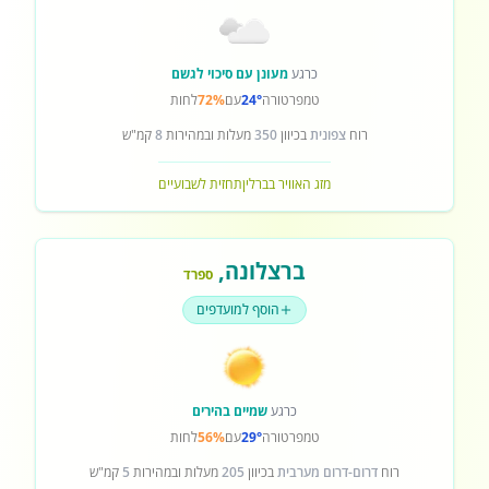
כרגע
מעונן עם סיכוי לגשם
טמפרטורה
24°
עם
72%
לחות
רוח
צפונית
בכיוון
350
מעלות ובמהירות
8
קמ"ש
מזג האוויר בברלין
תחזית לשבועיים
ברצלונה
,
ספרד
הוסף למועדפים
כרגע
שמיים בהירים
טמפרטורה
29°
עם
56%
לחות
רוח
דרום-דרום מערבית
בכיוון
205
מעלות ובמהירות
5
קמ"ש