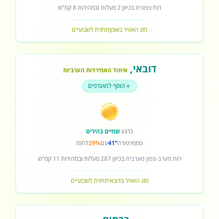
רוח
צפונית
בכיוון
2
מעלות ובמהירות
8
קמ"ש
מזג האוויר באומן
תחזית לשבועיים
דובאי
,
איחוד האמירויות הערביות
הוסף למועדפים
כרגע
שמיים בהירים
טמפרטורה
41°
עם
29%
לחות
רוח
מערב-צפון מערבית
בכיוון
287
מעלות ובמהירות
11
קמ"ש
מזג האוויר בדובאי
תחזית לשבועיים