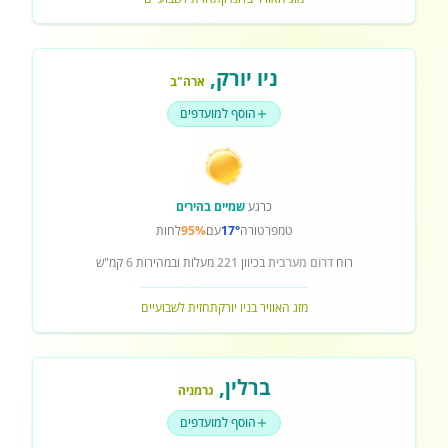
ניו יורק
,
ארה"ב
הוסף למועדפים
כרגע
שמיים בהירים
טמפרטורה
17°
עם
95%
לחות
רוח
דרום מערבית
בכיוון
221
מעלות ובמהירות
6
קמ"ש
מזג האוויר בניו יורק
תחזית לשבועיים
ברלין
,
גרמניה
הוסף למועדפים