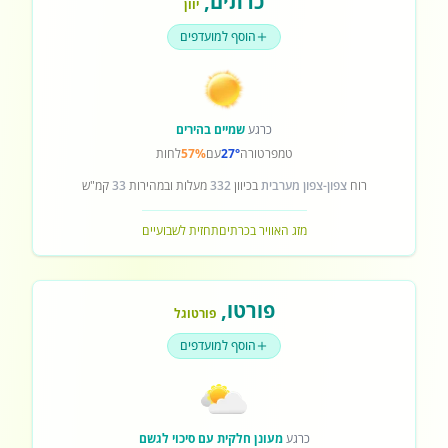
כרתים
,
יוון
הוסף למועדפים
כרגע
שמיים בהירים
טמפרטורה
27°
עם
57%
לחות
רוח
צפון-צפון מערבית
בכיוון
332
מעלות ובמהירות
33
קמ"ש
מזג האוויר בכרתים
תחזית לשבועיים
פורטו
,
פורטוגל
הוסף למועדפים
כרגע
מעונן חלקית עם סיכוי לגשם