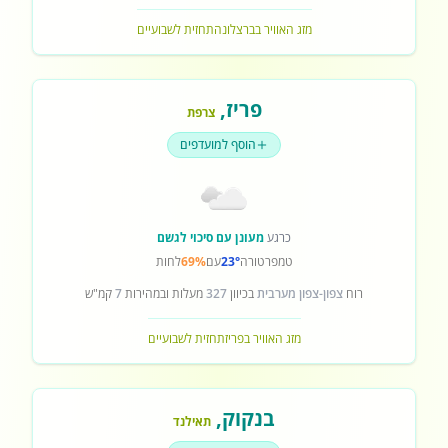
מזג האוויר בברצלונה
תחזית לשבועיים
פריז
,
צרפת
הוסף למועדפים
כרגע
מעונן עם סיכוי לגשם
טמפרטורה
23°
עם
69%
לחות
רוח
צפון-צפון מערבית
בכיוון
327
מעלות ובמהירות
7
קמ"ש
מזג האוויר בפריז
תחזית לשבועיים
בנקוק
,
תאילנד