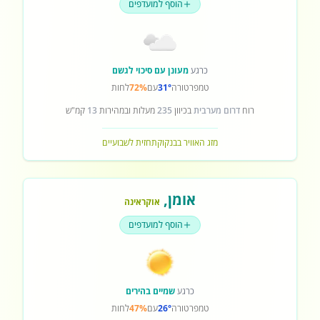
הוסף למועדפים
כרגע
מעונן עם סיכוי לגשם
טמפרטורה
31°
עם
72%
לחות
רוח
דרום מערבית
בכיוון
235
מעלות ובמהירות
13
קמ"ש
מזג האוויר בבנקוק
תחזית לשבועיים
אומן
,
אוקראינה
הוסף למועדפים
כרגע
שמיים בהירים
טמפרטורה
26°
עם
47%
לחות