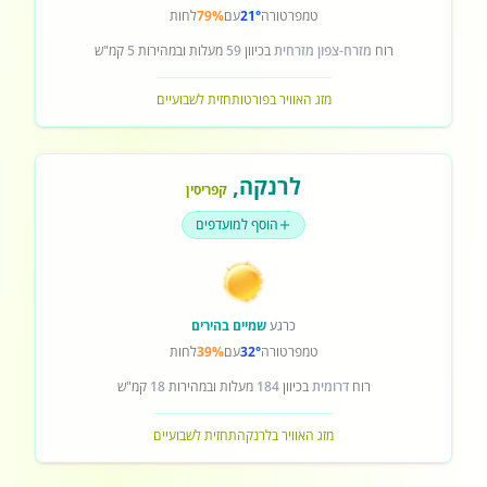
טמפרטורה
21°
עם
79%
לחות
רוח
מזרח-צפון מזרחית
בכיוון
59
מעלות ובמהירות
5
קמ"ש
מזג האוויר בפורטו
תחזית לשבועיים
לרנקה
,
קפריסין
הוסף למועדפים
כרגע
שמיים בהירים
טמפרטורה
32°
עם
39%
לחות
רוח
דרומית
בכיוון
184
מעלות ובמהירות
18
קמ"ש
מזג האוויר בלרנקה
תחזית לשבועיים