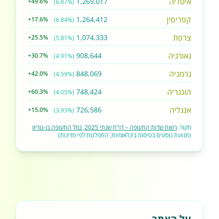
איטליה
1,269,017
+49.6%
(6.87%)
קפריסין
1,264,412
+17.6%
(6.84%)
צרפת
1,074,333
+25.5%
(5.81%)
גאורגיה
908,644
+30.7%
(4.91%)
גרמניה
848,069
+42.0%
(4.59%)
הונגריה
748,424
+60.3%
(4.05%)
אנגליה
726,586
+15.0%
(3.93%)
מקור:
רשות שדות התעופה – דו"ח שנתי 2025, נמל התעופה בן-גוריון
(תנועת נוסעים בטיסות בינלאומיות, התפלגות לפי מדינות)