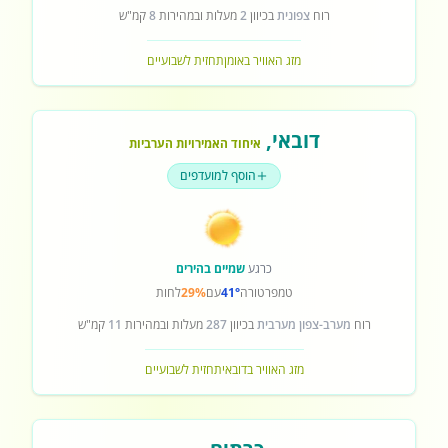
רוח
צפונית
בכיוון
2
מעלות ובמהירות
8
קמ"ש
מזג האוויר באומן
תחזית לשבועיים
דובאי
,
איחוד האמירויות הערביות
הוסף למועדפים
כרגע
שמיים בהירים
טמפרטורה
41°
עם
29%
לחות
רוח
מערב-צפון מערבית
בכיוון
287
מעלות ובמהירות
11
קמ"ש
מזג האוויר בדובאי
תחזית לשבועיים