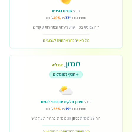
כרגע
שמיים בהירים
טמפרטורה
33°
עם
40%
לחות
רוח
צפונית
בכיוון
349
מעלות ובמהירות
3
קמ"ש
מזג האוויר ברומא
תחזית לשבועיים
לונדון
,
אנגליה
הוסף למועדפים
כרגע
מעונן חלקית עם סיכוי לגשם
טמפרטורה
19°
עם
55%
לחות
רוח
39 מעלות
בכיוון
39
מעלות ובמהירות
5
קמ"ש
מזג האוויר בלונדון
תחזית לשבועיים