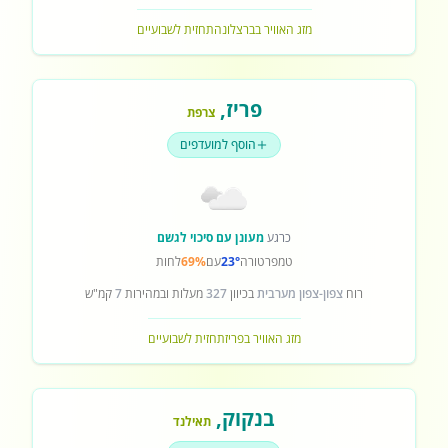
מזג האוויר בברצלונה
תחזית לשבועיים
פריז
,
צרפת
הוסף למועדפים
כרגע
מעונן עם סיכוי לגשם
טמפרטורה
23°
עם
69%
לחות
רוח
צפון-צפון מערבית
בכיוון
327
מעלות ובמהירות
7
קמ"ש
מזג האוויר בפריז
תחזית לשבועיים
בנקוק
,
תאילנד