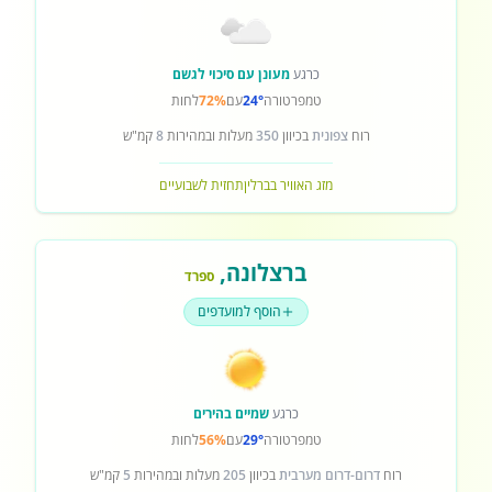
כרגע
מעונן עם סיכוי לגשם
טמפרטורה
24°
עם
72%
לחות
רוח
צפונית
בכיוון
350
מעלות ובמהירות
8
קמ"ש
מזג האוויר בברלין
תחזית לשבועיים
ברצלונה
,
ספרד
הוסף למועדפים
כרגע
שמיים בהירים
טמפרטורה
29°
עם
56%
לחות
רוח
דרום-דרום מערבית
בכיוון
205
מעלות ובמהירות
5
קמ"ש