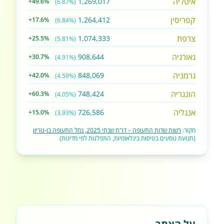
איטליה
1,269,017
+49.6%
(6.87%)
קפריסין
1,264,412
+17.6%
(6.84%)
צרפת
1,074,333
+25.5%
(5.81%)
גאורגיה
908,644
+30.7%
(4.91%)
גרמניה
848,069
+42.0%
(4.59%)
הונגריה
748,424
+60.3%
(4.05%)
אנגליה
726,586
+15.0%
(3.93%)
מקור:
רשות שדות התעופה – דו"ח שנתי 2025, נמל התעופה בן-גוריון
(תנועת נוסעים בטיסות בינלאומיות, התפלגות לפי מדינות)