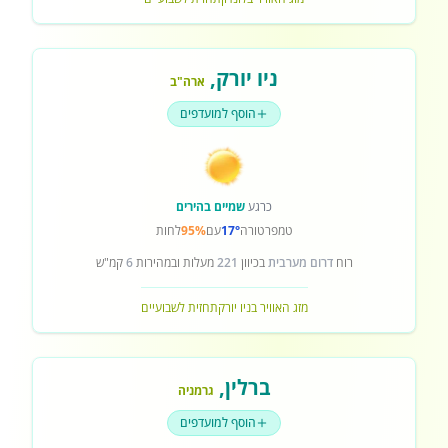
ניו יורק
,
ארה"ב
הוסף למועדפים
כרגע
שמיים בהירים
טמפרטורה
17°
עם
95%
לחות
רוח
דרום מערבית
בכיוון
221
מעלות ובמהירות
6
קמ"ש
מזג האוויר בניו יורק
תחזית לשבועיים
ברלין
,
גרמניה
הוסף למועדפים