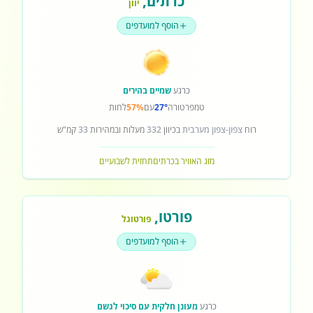
כרתים
,
יוון
הוסף למועדפים
כרגע
שמיים בהירים
טמפרטורה
27°
עם
57%
לחות
רוח
צפון-צפון מערבית
בכיוון
332
מעלות ובמהירות
33
קמ"ש
מזג האוויר בכרתים
תחזית לשבועיים
פורטו
,
פורטוגל
הוסף למועדפים
כרגע
מעונן חלקית עם סיכוי לגשם