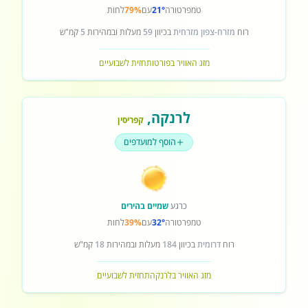
טמפרטורה
21°
עם
79%
לחות
רוח
מזרח-צפון מזרחית
בכיוון
59
מעלות ובמהירות
5
קמ"ש
מזג האוויר בפורטו
תחזית לשבועיים
לרנקה
,
קפריסין
הוסף למועדפים
כרגע
שמיים בהירים
טמפרטורה
32°
עם
39%
לחות
רוח
דרומית
בכיוון
184
מעלות ובמהירות
18
קמ"ש
מזג האוויר בלרנקה
תחזית לשבועיים