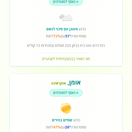
הוסף למועדפים
כרגע
מעונן עם סיכוי לגשם
טמפרטורה
31°
עם
72%
לחות
רוח
דרום מערבית
בכיוון
235
מעלות ובמהירות
13
קמ"ש
מזג האוויר בבנקוק
תחזית לשבועיים
אומן
,
אוקראינה
הוסף למועדפים
כרגע
שמיים בהירים
טמפרטורה
26°
עם
47%
לחות