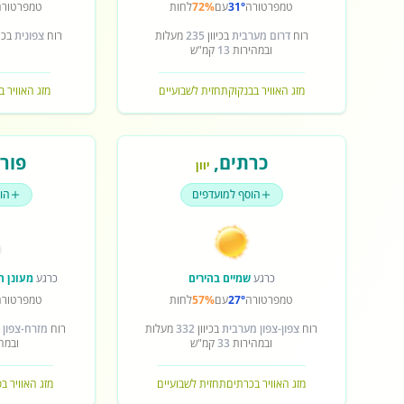
טמפרטורה
31°
עם
72%
לחות
טמפרטורה
רוח
דרום מערבית
בכיוון
235
מעלות
רוח
צפונית
בכיו
ובמהירות
13
קמ"ש
מזג האוויר בבנקוק
תחזית לשבועיים
מזג האוויר ב
כרתים
,
פורט
יוון
הוסף למועדפים
הו
כרגע
שמיים בהירים
כרגע
מעונן ח
טמפרטורה
27°
עם
57%
לחות
טמפרטורה
רוח
צפון-צפון מערבית
בכיוון
332
מעלות
רוח
מזרח-צפון 
ובמהירות
33
קמ"ש
ובמה
מזג האוויר בכרתים
תחזית לשבועיים
מזג האוויר ב