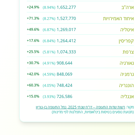
ארה"ב
1,652,277
+24.9%
(8.94%)
איחוד האמירויות
1,527,770
+71.3%
(8.27%)
איטליה
1,269,017
+49.6%
(6.87%)
קפריסין
1,264,412
+17.6%
(6.84%)
צרפת
1,074,333
+25.5%
(5.81%)
גאורגיה
908,644
+30.7%
(4.91%)
גרמניה
848,069
+42.0%
(4.59%)
הונגריה
748,424
+60.3%
(4.05%)
אנגליה
726,586
+15.0%
(3.93%)
מקור:
רשות שדות התעופה – דו"ח שנתי 2025, נמל התעופה בן-גוריון
(תנועת נוסעים בטיסות בינלאומיות, התפלגות לפי מדינות)