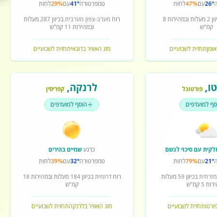
26°
עם
47%
לחות
טמפרטורה
41°
עם
29%
לחות
ון
2
מעלות ובמהירות
8
רוח
מערב-צפון מערבית
בכיוון
287
מעלות
קמ"ש
ובמהירות
11
קמ"ש
אומן
תחזית לשבועיים
מזג האוויר בדובאי
תחזית לשבועיים
ו
,
לרנקה
,
פורטוגל
קפריסין
סף למועדפים
הוסף למועדפים
לקית עם סיכוי לגשם
כרגע
שמיים בהירים
21°
עם
79%
לחות
טמפרטורה
32°
עם
39%
לחות
מזרחית
בכיוון
59
מעלות
רוח
דרומית
בכיוון
184
מעלות ובמהירות
18
ירות
5
קמ"ש
קמ"ש
פורטו
תחזית לשבועיים
מזג האוויר בלרנקה
תחזית לשבועיים