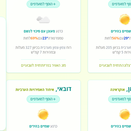
סף למועדפים
הוסף למועדפים
מיים בהירים
כרגע
מעונן עם סיכוי לגשם
29°
עם
56%
לחות
טמפרטורה
23°
עם
69%
לחות
מערבית
בכיוון
205
מעלות
רוח
צפון-צפון מערבית
בכיוון
327
מעלות
ירות
5
קמ"ש
ובמהירות
7
קמ"ש
רצלונה
תחזית לשבועיים
מזג האוויר בפריז
תחזית לשבועיים
ן
,
דובאי
,
אוקראינה
איחוד האמירויות הערביות
סף למועדפים
הוסף למועדפים
מיים בהירים
כרגע
שמיים בהירים