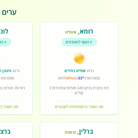
ערים פ
רומא
,
לונד
איטליה
הוסף למועדפים
הו
כרגע
שמיים בהירים
כרגע
מעונן ח
טמפרטורה
33°
עם
40%
לחות
טמפרטורה
רוח
צפונית
בכיוון
349
מעלות ובמהירות
3
רוח
39 מעלות
בכי
קמ"ש
מזג האוויר ברומא
תחזית לשבועיים
מזג האוויר בל
ברלין
,
ברצל
גרמניה