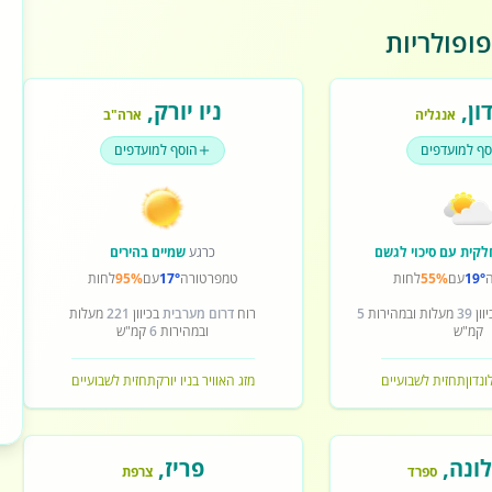
ופולריות
ון
,
ניו יורק
,
אנגליה
ארה"ב
סף למועדפים
הוסף למועדפים
לקית עם סיכוי לגשם
כרגע
שמיים בהירים
19°
עם
55%
לחות
טמפרטורה
17°
עם
95%
לחות
וון
39
מעלות ובמהירות
5
רוח
דרום מערבית
בכיוון
221
מעלות
קמ"ש
ובמהירות
6
קמ"ש
ונדון
תחזית לשבועיים
מזג האוויר בניו יורק
תחזית לשבועיים
ונה
,
פריז
,
ספרד
צרפת