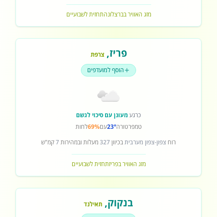
מזג האוויר בברצלונה
תחזית לשבועיים
פריז
,
צרפת
הוסף למועדפים
כרגע
מעונן עם סיכוי לגשם
טמפרטורה
23°
עם
69%
לחות
רוח
צפון-צפון מערבית
בכיוון
327
מעלות ובמהירות
7
קמ"ש
מזג האוויר בפריז
תחזית לשבועיים
בנקוק
,
תאילנד