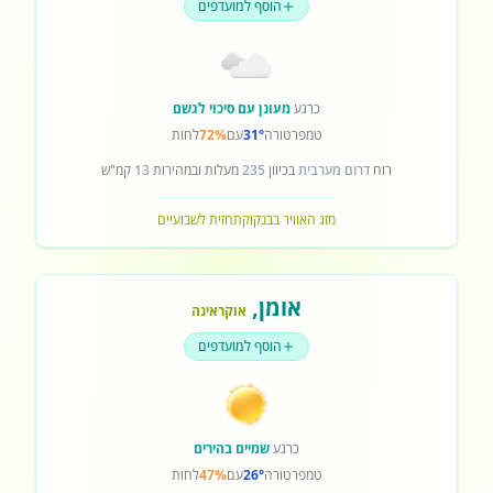
הוסף למועדפים
כרגע
מעונן עם סיכוי לגשם
טמפרטורה
31°
עם
72%
לחות
רוח
דרום מערבית
בכיוון
235
מעלות ובמהירות
13
קמ"ש
מזג האוויר בבנקוק
תחזית לשבועיים
אומן
,
אוקראינה
הוסף למועדפים
כרגע
שמיים בהירים
טמפרטורה
26°
עם
47%
לחות