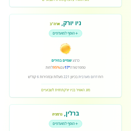
ניו יורק
,
ארה"ב
הוסף למועדפים
כרגע
שמיים בהירים
טמפרטורה
17°
עם
95%
לחות
רוח
דרום מערבית
בכיוון
221
מעלות ובמהירות
6
קמ"ש
מזג האוויר בניו יורק
תחזית לשבועיים
ברלין
,
גרמניה
הוסף למועדפים