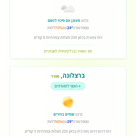
כרגע
מעונן עם סיכוי לגשם
טמפרטורה
24°
עם
72%
לחות
רוח
צפונית
בכיוון
350
מעלות ובמהירות
8
קמ"ש
מזג האוויר בברלין
תחזית לשבועיים
ברצלונה
,
ספרד
הוסף למועדפים
כרגע
שמיים בהירים
טמפרטורה
29°
עם
56%
לחות
רוח
דרום-דרום מערבית
בכיוון
205
מעלות ובמהירות
5
קמ"ש