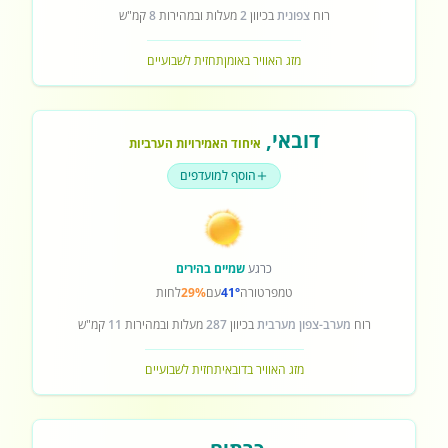
רוח
צפונית
בכיוון
2
מעלות ובמהירות
8
קמ"ש
מזג האוויר באומן
תחזית לשבועיים
דובאי
,
איחוד האמירויות הערביות
הוסף למועדפים
כרגע
שמיים בהירים
טמפרטורה
41°
עם
29%
לחות
רוח
מערב-צפון מערבית
בכיוון
287
מעלות ובמהירות
11
קמ"ש
מזג האוויר בדובאי
תחזית לשבועיים