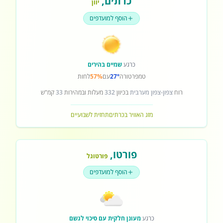
כרתים
,
יוון
הוסף למועדפים
כרגע
שמיים בהירים
טמפרטורה
27°
עם
57%
לחות
רוח
צפון-צפון מערבית
בכיוון
332
מעלות ובמהירות
33
קמ"ש
מזג האוויר בכרתים
תחזית לשבועיים
פורטו
,
פורטוגל
הוסף למועדפים
כרגע
מעונן חלקית עם סיכוי לגשם