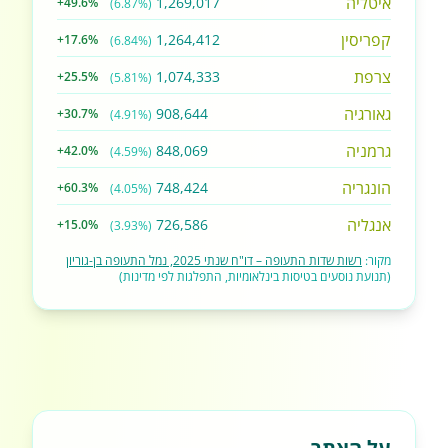
איטליה
1,269,017
+49.6%
(6.87%)
קפריסין
1,264,412
+17.6%
(6.84%)
צרפת
1,074,333
+25.5%
(5.81%)
גאורגיה
908,644
+30.7%
(4.91%)
גרמניה
848,069
+42.0%
(4.59%)
הונגריה
748,424
+60.3%
(4.05%)
אנגליה
726,586
+15.0%
(3.93%)
מקור:
רשות שדות התעופה – דו"ח שנתי 2025, נמל התעופה בן-גוריון
(תנועת נוסעים בטיסות בינלאומיות, התפלגות לפי מדינות)