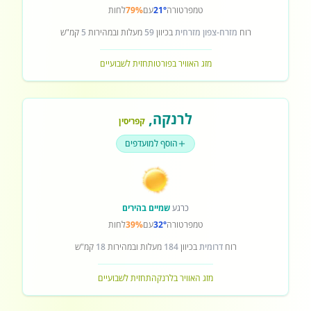
טמפרטורה
21°
עם
79%
לחות
רוח
מזרח-צפון מזרחית
בכיוון
59
מעלות ובמהירות
5
קמ"ש
מזג האוויר בפורטו
תחזית לשבועיים
לרנקה
,
קפריסין
הוסף למועדפים
כרגע
שמיים בהירים
טמפרטורה
32°
עם
39%
לחות
רוח
דרומית
בכיוון
184
מעלות ובמהירות
18
קמ"ש
מזג האוויר בלרנקה
תחזית לשבועיים