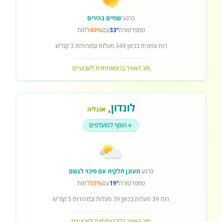
כרגע
שמיים בהירים
טמפרטורה
33°
עם
40%
לחות
רוח
צפונית
בכיוון
349
מעלות ובמהירות
3
קמ"ש
מזג האוויר ברומא
תחזית לשבועיים
לונדון
,
אנגליה
הוסף למועדפים
כרגע
מעונן חלקית עם סיכוי לגשם
טמפרטורה
19°
עם
55%
לחות
רוח
39 מעלות
בכיוון
39
מעלות ובמהירות
5
קמ"ש
מזג האוויר בלונדון
תחזית לשבועיים