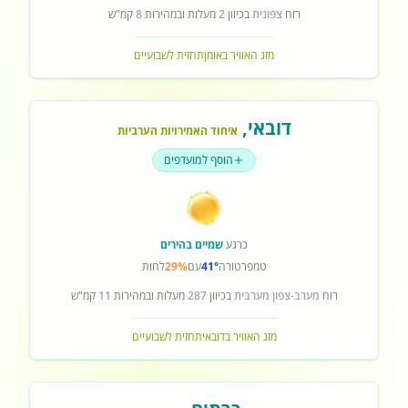
רוח
צפונית
בכיוון
2
מעלות ובמהירות
8
קמ"ש
מזג האוויר באומן
תחזית לשבועיים
דובאי
,
איחוד האמירויות הערביות
הוסף למועדפים
כרגע
שמיים בהירים
טמפרטורה
41°
עם
29%
לחות
רוח
מערב-צפון מערבית
בכיוון
287
מעלות ובמהירות
11
קמ"ש
מזג האוויר בדובאי
תחזית לשבועיים