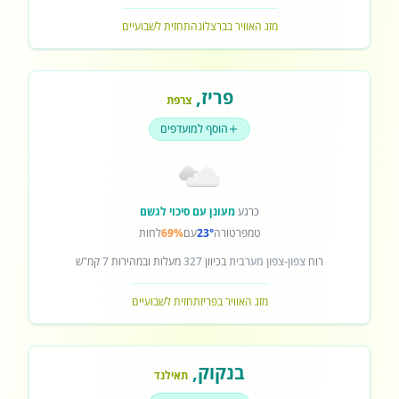
מזג האוויר בברצלונה
תחזית לשבועיים
פריז
,
צרפת
הוסף למועדפים
כרגע
מעונן עם סיכוי לגשם
טמפרטורה
23°
עם
69%
לחות
רוח
צפון-צפון מערבית
בכיוון
327
מעלות ובמהירות
7
קמ"ש
מזג האוויר בפריז
תחזית לשבועיים
בנקוק
,
תאילנד