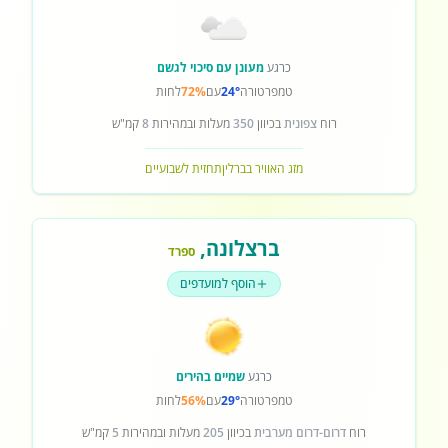
כרגע
מעונן עם סיכוי לגשם
טמפרטורה
24°
עם
72%
לחות
רוח
צפונית
בכיוון
350
מעלות ובמהירות
8
קמ"ש
מזג האוויר בברלין
תחזית לשבועיים
ברצלונה
,
ספרד
הוסף למועדפים
כרגע
שמיים בהירים
טמפרטורה
29°
עם
56%
לחות
רוח
דרום-דרום מערבית
בכיוון
205
מעלות ובמהירות
5
קמ"ש