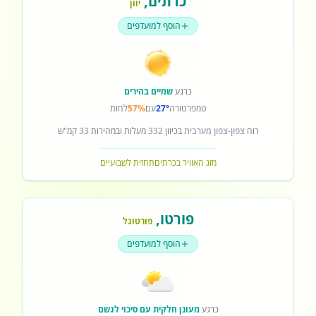
כרתים
,
יוון
הוסף למועדפים
כרגע
שמיים בהירים
טמפרטורה
27°
עם
57%
לחות
רוח
צפון-צפון מערבית
בכיוון
332
מעלות ובמהירות
33
קמ"ש
מזג האוויר בכרתים
תחזית לשבועיים
פורטו
,
פורטוגל
הוסף למועדפים
כרגע
מעונן חלקית עם סיכוי לגשם