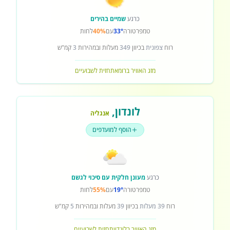
כרגע
שמיים בהירים
טמפרטורה
33°
עם
40%
לחות
רוח
צפונית
בכיוון
349
מעלות ובמהירות
3
קמ"ש
מזג האוויר ברומא
תחזית לשבועיים
לונדון
,
אנגליה
הוסף למועדפים
כרגע
מעונן חלקית עם סיכוי לגשם
טמפרטורה
19°
עם
55%
לחות
רוח
39 מעלות
בכיוון
39
מעלות ובמהירות
5
קמ"ש
מזג האוויר בלונדון
תחזית לשבועיים