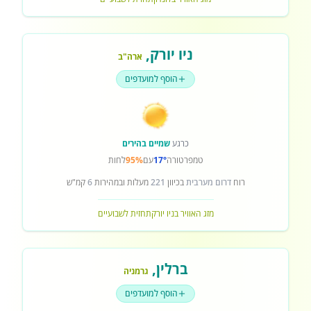
ניו יורק
,
ארה"ב
הוסף למועדפים
כרגע
שמיים בהירים
טמפרטורה
17°
עם
95%
לחות
רוח
דרום מערבית
בכיוון
221
מעלות ובמהירות
6
קמ"ש
מזג האוויר בניו יורק
תחזית לשבועיים
ברלין
,
גרמניה
הוסף למועדפים