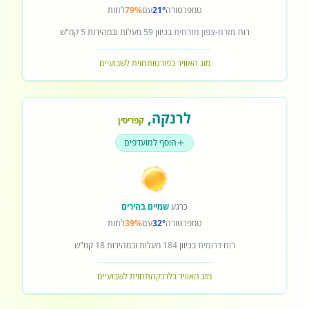
טמפרטורה
21°
עם
79%
לחות
רוח
מזרח-צפון מזרחית
בכיוון
59
מעלות ובמהירות
5
קמ"ש
מזג האוויר בפורטו
תחזית לשבועיים
לרנקה
,
קפריסין
הוסף למועדפים
כרגע
שמיים בהירים
טמפרטורה
32°
עם
39%
לחות
רוח
דרומית
בכיוון
184
מעלות ובמהירות
18
קמ"ש
מזג האוויר בלרנקה
תחזית לשבועיים