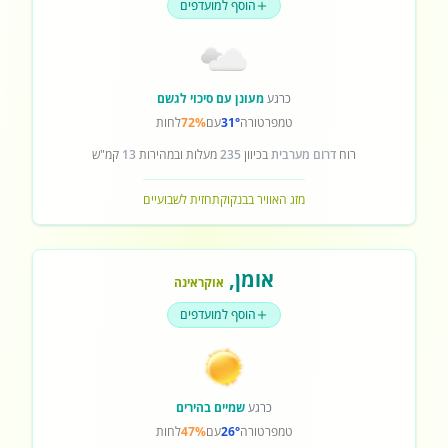
הוסף למועדפים
כרגע
מעונן עם סיכוי לגשם
טמפרטורה
31°
עם
72%
לחות
רוח
דרום מערבית
בכיוון
235
מעלות ובמהירות
13
קמ"ש
מזג האוויר בבנקוק
תחזית לשבועיים
אומן
,
אוקראינה
הוסף למועדפים
כרגע
שמיים בהירים
טמפרטורה
26°
עם
47%
לחות