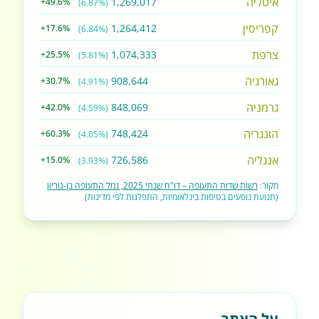
איטליה
1,269,017
+49.6%
(6.87%)
קפריסין
1,264,412
+17.6%
(6.84%)
צרפת
1,074,333
+25.5%
(5.81%)
גאורגיה
908,644
+30.7%
(4.91%)
גרמניה
848,069
+42.0%
(4.59%)
הונגריה
748,424
+60.3%
(4.05%)
אנגליה
726,586
+15.0%
(3.93%)
מקור:
רשות שדות התעופה – דו"ח שנתי 2025, נמל התעופה בן-גוריון
(תנועת נוסעים בטיסות בינלאומיות, התפלגות לפי מדינות)