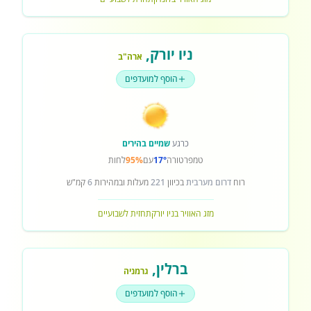
ניו יורק
,
ארה"ב
הוסף למועדפים
כרגע
שמיים בהירים
טמפרטורה
17°
עם
95%
לחות
רוח
דרום מערבית
בכיוון
221
מעלות ובמהירות
6
קמ"ש
מזג האוויר בניו יורק
תחזית לשבועיים
ברלין
,
גרמניה
הוסף למועדפים