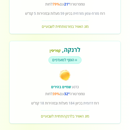
טמפרטורה
21°
עם
79%
לחות
רוח
מזרח-צפון מזרחית
בכיוון
59
מעלות ובמהירות
5
קמ"ש
מזג האוויר בפורטו
תחזית לשבועיים
לרנקה
,
קפריסין
הוסף למועדפים
כרגע
שמיים בהירים
טמפרטורה
32°
עם
39%
לחות
רוח
דרומית
בכיוון
184
מעלות ובמהירות
18
קמ"ש
מזג האוויר בלרנקה
תחזית לשבועיים