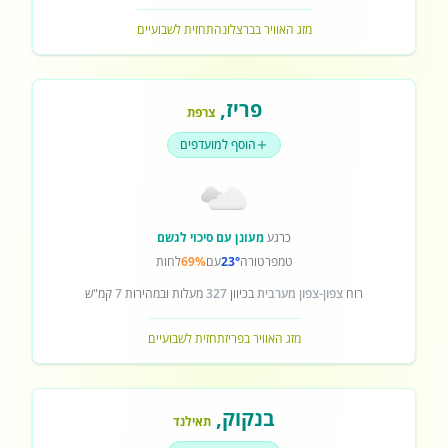
מזג האוויר בברצלונה
תחזית לשבועיים
פריז
,
צרפת
הוסף למועדפים
כרגע
מעונן עם סיכוי לגשם
טמפרטורה
23°
עם
69%
לחות
רוח
צפון-צפון מערבית
בכיוון
327
מעלות ובמהירות
7
קמ"ש
מזג האוויר בפריז
תחזית לשבועיים
בנקוק
,
תאילנד