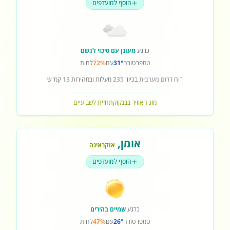
הוסף למועדפים
כרגע
מעונן עם סיכוי לגשם
טמפרטורה
31°
עם
72%
לחות
רוח
דרום מערבית
בכיוון
235
מעלות ובמהירות
13
קמ"ש
מזג האוויר בבנקוק
תחזית לשבועיים
אומן
,
אוקראינה
הוסף למועדפים
כרגע
שמיים בהירים
טמפרטורה
26°
עם
47%
לחות