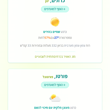
כרתים
,
יוון
הוסף למועדפים
כרגע
שמיים בהירים
טמפרטורה
27°
עם
57%
לחות
רוח
צפון-צפון מערבית
בכיוון
332
מעלות ובמהירות
33
קמ"ש
מזג האוויר בכרתים
תחזית לשבועיים
פורטו
,
פורטוגל
הוסף למועדפים
כרגע
מעונן חלקית עם סיכוי לגשם