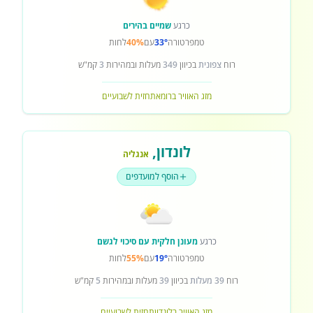
כרגע
שמיים בהירים
טמפרטורה
33°
עם
40%
לחות
רוח
צפונית
בכיוון
349
מעלות ובמהירות
3
קמ"ש
מזג האוויר ברומא
תחזית לשבועיים
לונדון
,
אנגליה
הוסף למועדפים
כרגע
מעונן חלקית עם סיכוי לגשם
טמפרטורה
19°
עם
55%
לחות
רוח
39 מעלות
בכיוון
39
מעלות ובמהירות
5
קמ"ש
מזג האוויר בלונדון
תחזית לשבועיים