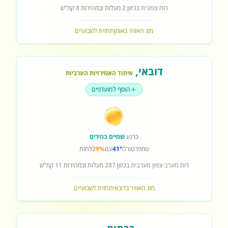
רוח
צפונית
בכיוון
2
מעלות ובמהירות
8
קמ"ש
מזג האוויר באומן
תחזית לשבועיים
דובאי
,
איחוד האמירויות הערביות
הוסף למועדפים
כרגע
שמיים בהירים
טמפרטורה
41°
עם
29%
לחות
רוח
מערב-צפון מערבית
בכיוון
287
מעלות ובמהירות
11
קמ"ש
מזג האוויר בדובאי
תחזית לשבועיים