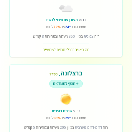
כרגע
מעונן עם סיכוי לגשם
טמפרטורה
24°
עם
72%
לחות
רוח
צפונית
בכיוון
350
מעלות ובמהירות
8
קמ"ש
מזג האוויר בברלין
תחזית לשבועיים
ברצלונה
,
ספרד
הוסף למועדפים
כרגע
שמיים בהירים
טמפרטורה
29°
עם
56%
לחות
רוח
דרום-דרום מערבית
בכיוון
205
מעלות ובמהירות
5
קמ"ש