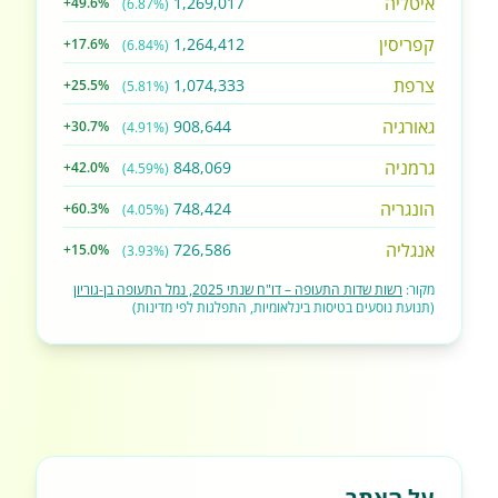
איטליה
1,269,017
+49.6%
(6.87%)
קפריסין
1,264,412
+17.6%
(6.84%)
צרפת
1,074,333
+25.5%
(5.81%)
גאורגיה
908,644
+30.7%
(4.91%)
גרמניה
848,069
+42.0%
(4.59%)
הונגריה
748,424
+60.3%
(4.05%)
אנגליה
726,586
+15.0%
(3.93%)
מקור:
רשות שדות התעופה – דו"ח שנתי 2025, נמל התעופה בן-גוריון
(תנועת נוסעים בטיסות בינלאומיות, התפלגות לפי מדינות)