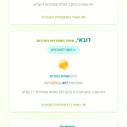
רוח
צפונית
בכיוון
2
מעלות ובמהירות
8
קמ"ש
מזג האוויר באומן
תחזית לשבועיים
דובאי
,
איחוד האמירויות הערביות
הוסף למועדפים
כרגע
שמיים בהירים
טמפרטורה
41°
עם
29%
לחות
רוח
מערב-צפון מערבית
בכיוון
287
מעלות ובמהירות
11
קמ"ש
מזג האוויר בדובאי
תחזית לשבועיים