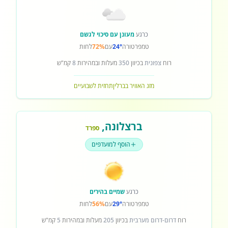
כרגע
מעונן עם סיכוי לגשם
טמפרטורה
24°
עם
72%
לחות
רוח
צפונית
בכיוון
350
מעלות ובמהירות
8
קמ"ש
מזג האוויר בברלין
תחזית לשבועיים
ברצלונה
,
ספרד
הוסף למועדפים
כרגע
שמיים בהירים
טמפרטורה
29°
עם
56%
לחות
רוח
דרום-דרום מערבית
בכיוון
205
מעלות ובמהירות
5
קמ"ש