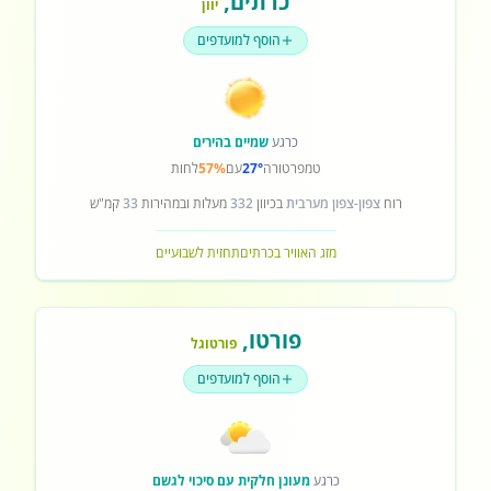
כרתים
,
יוון
הוסף למועדפים
כרגע
שמיים בהירים
טמפרטורה
27°
עם
57%
לחות
רוח
צפון-צפון מערבית
בכיוון
332
מעלות ובמהירות
33
קמ"ש
מזג האוויר בכרתים
תחזית לשבועיים
פורטו
,
פורטוגל
הוסף למועדפים
כרגע
מעונן חלקית עם סיכוי לגשם