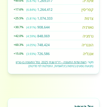
איטליה
1,269,017
+49.6%
(6.87%)
קפריסין
1,264,412
+17.6%
(6.84%)
צרפת
1,074,333
+25.5%
(5.81%)
גאורגיה
908,644
+30.7%
(4.91%)
גרמניה
848,069
+42.0%
(4.59%)
הונגריה
748,424
+60.3%
(4.05%)
אנגליה
726,586
+15.0%
(3.93%)
מקור:
רשות שדות התעופה – דו"ח שנתי 2025, נמל התעופה בן-גוריון
(תנועת נוסעים בטיסות בינלאומיות, התפלגות לפי מדינות)