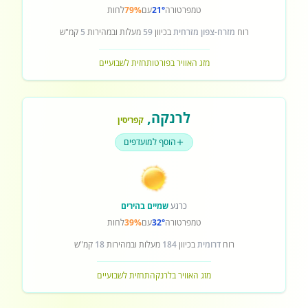
טמפרטורה
21°
עם
79%
לחות
רוח
מזרח-צפון מזרחית
בכיוון
59
מעלות ובמהירות
5
קמ"ש
מזג האוויר בפורטו
תחזית לשבועיים
לרנקה
,
קפריסין
הוסף למועדפים
כרגע
שמיים בהירים
טמפרטורה
32°
עם
39%
לחות
רוח
דרומית
בכיוון
184
מעלות ובמהירות
18
קמ"ש
מזג האוויר בלרנקה
תחזית לשבועיים