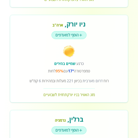
ניו יורק
,
ארה"ב
הוסף למועדפים
כרגע
שמיים בהירים
טמפרטורה
17°
עם
95%
לחות
רוח
דרום מערבית
בכיוון
221
מעלות ובמהירות
6
קמ"ש
מזג האוויר בניו יורק
תחזית לשבועיים
ברלין
,
גרמניה
הוסף למועדפים