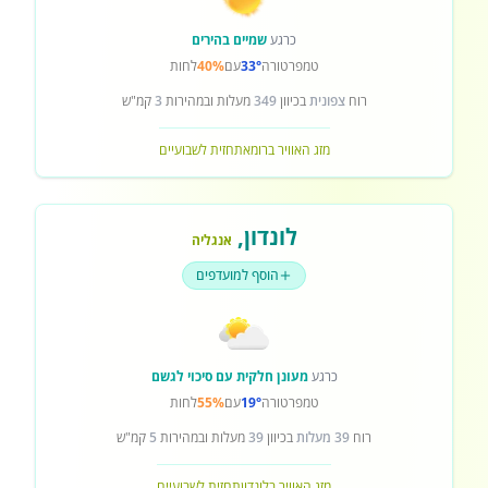
כרגע
שמיים בהירים
טמפרטורה
33°
עם
40%
לחות
רוח
צפונית
בכיוון
349
מעלות ובמהירות
3
קמ"ש
מזג האוויר ברומא
תחזית לשבועיים
לונדון
,
אנגליה
הוסף למועדפים
כרגע
מעונן חלקית עם סיכוי לגשם
טמפרטורה
19°
עם
55%
לחות
רוח
39 מעלות
בכיוון
39
מעלות ובמהירות
5
קמ"ש
מזג האוויר בלונדון
תחזית לשבועיים