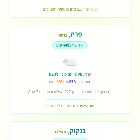
מזג האוויר בברצלונה
תחזית לשבועיים
פריז
,
צרפת
הוסף למועדפים
כרגע
מעונן עם סיכוי לגשם
טמפרטורה
23°
עם
69%
לחות
רוח
צפון-צפון מערבית
בכיוון
327
מעלות ובמהירות
7
קמ"ש
מזג האוויר בפריז
תחזית לשבועיים
בנקוק
,
תאילנד