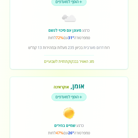
הוסף למועדפים
כרגע
מעונן עם סיכוי לגשם
טמפרטורה
31°
עם
72%
לחות
רוח
דרום מערבית
בכיוון
235
מעלות ובמהירות
13
קמ"ש
מזג האוויר בבנקוק
תחזית לשבועיים
אומן
,
אוקראינה
הוסף למועדפים
כרגע
שמיים בהירים
טמפרטורה
26°
עם
47%
לחות