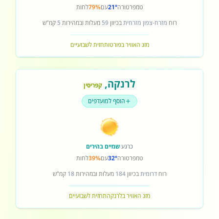
טמפרטורה
21°
עם
79%
לחות
רוח
מזרח-צפון מזרחית
בכיוון
59
מעלות ובמהירות
5
קמ"ש
מזג האוויר בפורטו
תחזית לשבועיים
לרנקה
,
קפריסין
הוסף למועדפים
כרגע
שמיים בהירים
טמפרטורה
32°
עם
39%
לחות
רוח
דרומית
בכיוון
184
מעלות ובמהירות
18
קמ"ש
מזג האוויר בלרנקה
תחזית לשבועיים