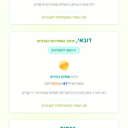
רוח
צפונית
בכיוון
2
מעלות ובמהירות
8
קמ"ש
מזג האוויר באומן
תחזית לשבועיים
דובאי
,
איחוד האמירויות הערביות
הוסף למועדפים
כרגע
שמיים בהירים
טמפרטורה
41°
עם
29%
לחות
רוח
מערב-צפון מערבית
בכיוון
287
מעלות ובמהירות
11
קמ"ש
מזג האוויר בדובאי
תחזית לשבועיים