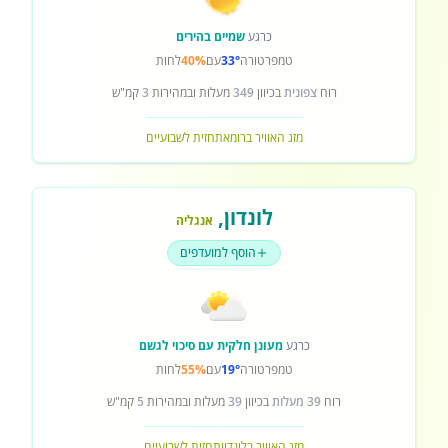
כרגע
שמיים בהירים
טמפרטורה
33°
עם
40%
לחות
רוח
צפונית
בכיוון
349
מעלות ובמהירות
3
קמ"ש
מזג האוויר ברומא
תחזית לשבועיים
לונדון
,
אנגליה
הוסף למועדפים
כרגע
מעונן חלקית עם סיכוי לגשם
טמפרטורה
19°
עם
55%
לחות
רוח
39 מעלות
בכיוון
39
מעלות ובמהירות
5
קמ"ש
מזג האוויר בלונדון
תחזית לשבועיים