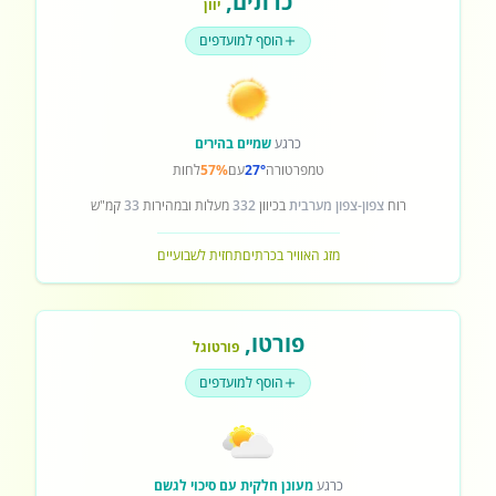
כרתים
,
יוון
הוסף למועדפים
כרגע
שמיים בהירים
טמפרטורה
27°
עם
57%
לחות
רוח
צפון-צפון מערבית
בכיוון
332
מעלות ובמהירות
33
קמ"ש
מזג האוויר בכרתים
תחזית לשבועיים
פורטו
,
פורטוגל
הוסף למועדפים
כרגע
מעונן חלקית עם סיכוי לגשם