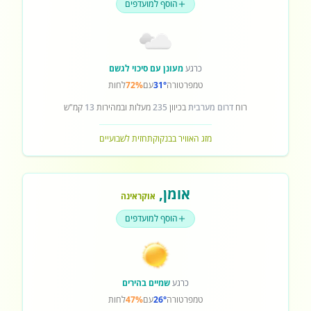
הוסף למועדפים
כרגע
מעונן עם סיכוי לגשם
טמפרטורה
31°
עם
72%
לחות
רוח
דרום מערבית
בכיוון
235
מעלות ובמהירות
13
קמ"ש
מזג האוויר בבנקוק
תחזית לשבועיים
אומן
,
אוקראינה
הוסף למועדפים
כרגע
שמיים בהירים
טמפרטורה
26°
עם
47%
לחות