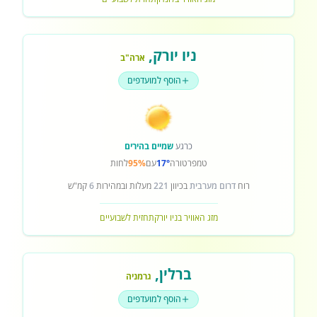
ניו יורק
,
ארה"ב
הוסף למועדפים
כרגע
שמיים בהירים
טמפרטורה
17°
עם
95%
לחות
רוח
דרום מערבית
בכיוון
221
מעלות ובמהירות
6
קמ"ש
מזג האוויר בניו יורק
תחזית לשבועיים
ברלין
,
גרמניה
הוסף למועדפים