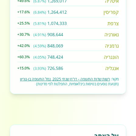
איטליה
1,269,017
+49.6%
(6.87%)
קפריסין
1,264,412
+17.6%
(6.84%)
צרפת
1,074,333
+25.5%
(5.81%)
גאורגיה
908,644
+30.7%
(4.91%)
גרמניה
848,069
+42.0%
(4.59%)
הונגריה
748,424
+60.3%
(4.05%)
אנגליה
726,586
+15.0%
(3.93%)
מקור:
רשות שדות התעופה – דו"ח שנתי 2025, נמל התעופה בן-גוריון
(תנועת נוסעים בטיסות בינלאומיות, התפלגות לפי מדינות)