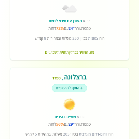
כרגע
מעונן עם סיכוי לגשם
טמפרטורה
24°
עם
72%
לחות
רוח
צפונית
בכיוון
350
מעלות ובמהירות
8
קמ"ש
מזג האוויר בברלין
תחזית לשבועיים
ברצלונה
,
ספרד
הוסף למועדפים
כרגע
שמיים בהירים
טמפרטורה
29°
עם
56%
לחות
רוח
דרום-דרום מערבית
בכיוון
205
מעלות ובמהירות
5
קמ"ש