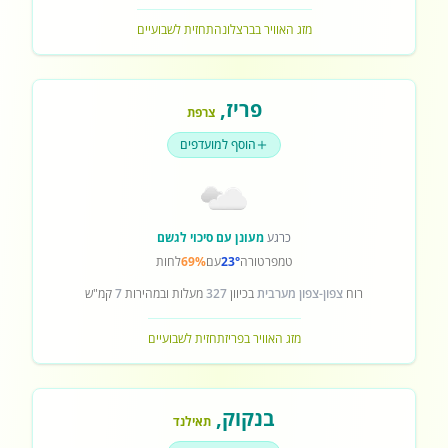
מזג האוויר בברצלונה
תחזית לשבועיים
פריז
,
צרפת
הוסף למועדפים
כרגע
מעונן עם סיכוי לגשם
טמפרטורה
23°
עם
69%
לחות
רוח
צפון-צפון מערבית
בכיוון
327
מעלות ובמהירות
7
קמ"ש
מזג האוויר בפריז
תחזית לשבועיים
בנקוק
,
תאילנד