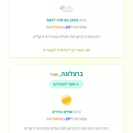
כרגע
מעונן עם סיכוי לגשם
טמפרטורה
24°
עם
72%
לחות
רוח
צפונית
בכיוון
350
מעלות ובמהירות
8
קמ"ש
מזג האוויר בברלין
תחזית לשבועיים
ברצלונה
,
ספרד
הוסף למועדפים
כרגע
שמיים בהירים
טמפרטורה
29°
עם
56%
לחות
רוח
דרום-דרום מערבית
בכיוון
205
מעלות ובמהירות
5
קמ"ש