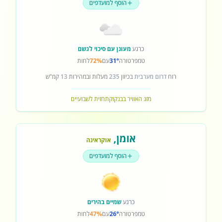
הוסף למועדפים
כרגע
מעונן עם סיכוי לגשם
טמפרטורה
31°
עם
72%
לחות
רוח
דרום מערבית
בכיוון
235
מעלות ובמהירות
13
קמ"ש
מזג האוויר בבנקוק
תחזית לשבועיים
אומן
,
אוקראינה
הוסף למועדפים
כרגע
שמיים בהירים
טמפרטורה
26°
עם
47%
לחות