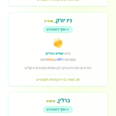
ניו יורק
,
ארה"ב
הוסף למועדפים
כרגע
שמיים בהירים
טמפרטורה
17°
עם
95%
לחות
רוח
דרום מערבית
בכיוון
221
מעלות ובמהירות
6
קמ"ש
מזג האוויר בניו יורק
תחזית לשבועיים
ברלין
,
גרמניה
הוסף למועדפים