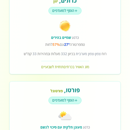
כרתים
,
יוון
הוסף למועדפים
כרגע
שמיים בהירים
טמפרטורה
27°
עם
57%
לחות
רוח
צפון-צפון מערבית
בכיוון
332
מעלות ובמהירות
33
קמ"ש
מזג האוויר בכרתים
תחזית לשבועיים
פורטו
,
פורטוגל
הוסף למועדפים
כרגע
מעונן חלקית עם סיכוי לגשם