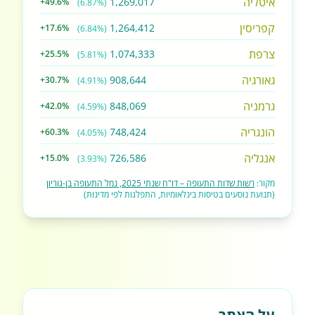
איטליה
1,269,017
+49.6%
(6.87%)
קפריסין
1,264,412
+17.6%
(6.84%)
צרפת
1,074,333
+25.5%
(5.81%)
גאורגיה
908,644
+30.7%
(4.91%)
גרמניה
848,069
+42.0%
(4.59%)
הונגריה
748,424
+60.3%
(4.05%)
אנגליה
726,586
+15.0%
(3.93%)
מקור:
רשות שדות התעופה – דו"ח שנתי 2025, נמל התעופה בן-גוריון
(תנועת נוסעים בטיסות בינלאומיות, התפלגות לפי מדינות)