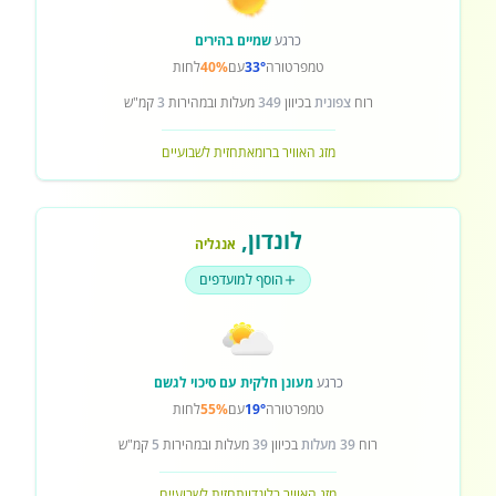
כרגע
שמיים בהירים
טמפרטורה
33°
עם
40%
לחות
רוח
צפונית
בכיוון
349
מעלות ובמהירות
3
קמ"ש
מזג האוויר ברומא
תחזית לשבועיים
לונדון
,
אנגליה
הוסף למועדפים
כרגע
מעונן חלקית עם סיכוי לגשם
טמפרטורה
19°
עם
55%
לחות
רוח
39 מעלות
בכיוון
39
מעלות ובמהירות
5
קמ"ש
מזג האוויר בלונדון
תחזית לשבועיים