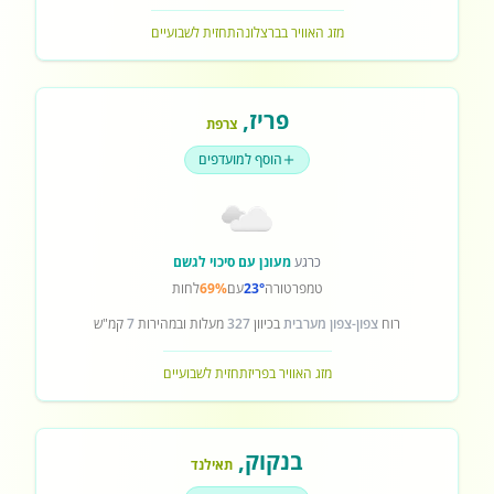
מזג האוויר בברצלונה
תחזית לשבועיים
פריז
,
צרפת
הוסף למועדפים
כרגע
מעונן עם סיכוי לגשם
טמפרטורה
23°
עם
69%
לחות
רוח
צפון-צפון מערבית
בכיוון
327
מעלות ובמהירות
7
קמ"ש
מזג האוויר בפריז
תחזית לשבועיים
בנקוק
,
תאילנד