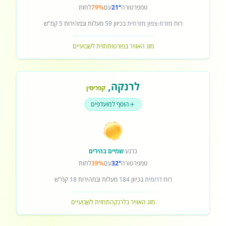
טמפרטורה
21°
עם
79%
לחות
רוח
מזרח-צפון מזרחית
בכיוון
59
מעלות ובמהירות
5
קמ"ש
מזג האוויר בפורטו
תחזית לשבועיים
לרנקה
,
קפריסין
הוסף למועדפים
כרגע
שמיים בהירים
טמפרטורה
32°
עם
39%
לחות
רוח
דרומית
בכיוון
184
מעלות ובמהירות
18
קמ"ש
מזג האוויר בלרנקה
תחזית לשבועיים