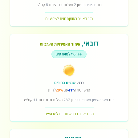
רוח
צפונית
בכיוון
2
מעלות ובמהירות
8
קמ"ש
מזג האוויר באומן
תחזית לשבועיים
דובאי
,
איחוד האמירויות הערביות
הוסף למועדפים
כרגע
שמיים בהירים
טמפרטורה
41°
עם
29%
לחות
רוח
מערב-צפון מערבית
בכיוון
287
מעלות ובמהירות
11
קמ"ש
מזג האוויר בדובאי
תחזית לשבועיים