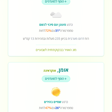
הוסף למועדפים
כרגע
מעונן עם סיכוי לגשם
טמפרטורה
31°
עם
72%
לחות
רוח
דרום מערבית
בכיוון
235
מעלות ובמהירות
13
קמ"ש
מזג האוויר בבנקוק
תחזית לשבועיים
אומן
,
אוקראינה
הוסף למועדפים
כרגע
שמיים בהירים
טמפרטורה
26°
עם
47%
לחות