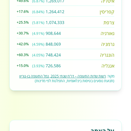
איטליה
1,269,017
+49.6%
(6.87%)
קפריסין
1,264,412
+17.6%
(6.84%)
צרפת
1,074,333
+25.5%
(5.81%)
גאורגיה
908,644
+30.7%
(4.91%)
גרמניה
848,069
+42.0%
(4.59%)
הונגריה
748,424
+60.3%
(4.05%)
אנגליה
726,586
+15.0%
(3.93%)
מקור:
רשות שדות התעופה – דו"ח שנתי 2025, נמל התעופה בן-גוריון
(תנועת נוסעים בטיסות בינלאומיות, התפלגות לפי מדינות)