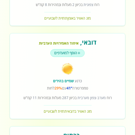
רוח
צפונית
בכיוון
2
מעלות ובמהירות
8
קמ"ש
מזג האוויר באומן
תחזית לשבועיים
דובאי
,
איחוד האמירויות הערביות
הוסף למועדפים
כרגע
שמיים בהירים
טמפרטורה
41°
עם
29%
לחות
רוח
מערב-צפון מערבית
בכיוון
287
מעלות ובמהירות
11
קמ"ש
מזג האוויר בדובאי
תחזית לשבועיים