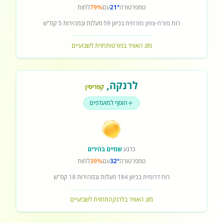
טמפרטורה
21°
עם
79%
לחות
רוח
מזרח-צפון מזרחית
בכיוון
59
מעלות ובמהירות
5
קמ"ש
מזג האוויר בפורטו
תחזית לשבועיים
לרנקה
,
קפריסין
הוסף למועדפים
כרגע
שמיים בהירים
טמפרטורה
32°
עם
39%
לחות
רוח
דרומית
בכיוון
184
מעלות ובמהירות
18
קמ"ש
מזג האוויר בלרנקה
תחזית לשבועיים