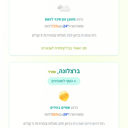
כרגע
מעונן עם סיכוי לגשם
טמפרטורה
24°
עם
72%
לחות
רוח
צפונית
בכיוון
350
מעלות ובמהירות
8
קמ"ש
מזג האוויר בברלין
תחזית לשבועיים
ברצלונה
,
ספרד
הוסף למועדפים
כרגע
שמיים בהירים
טמפרטורה
29°
עם
56%
לחות
רוח
דרום-דרום מערבית
בכיוון
205
מעלות ובמהירות
5
קמ"ש