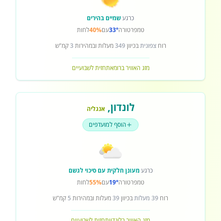
כרגע
שמיים בהירים
טמפרטורה
33°
עם
40%
לחות
רוח
צפונית
בכיוון
349
מעלות ובמהירות
3
קמ"ש
מזג האוויר ברומא
תחזית לשבועיים
לונדון
,
אנגליה
הוסף למועדפים
כרגע
מעונן חלקית עם סיכוי לגשם
טמפרטורה
19°
עם
55%
לחות
רוח
39 מעלות
בכיוון
39
מעלות ובמהירות
5
קמ"ש
מזג האוויר בלונדון
תחזית לשבועיים