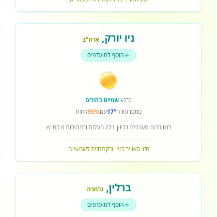
ניו יורק
,
ארה"ב
הוסף למועדפים
כרגע
שמיים בהירים
טמפרטורה
17°
עם
95%
לחות
רוח
דרום מערבית
בכיוון
221
מעלות ובמהירות
6
קמ"ש
מזג האוויר בניו יורק
תחזית לשבועיים
ברלין
,
גרמניה
הוסף למועדפים