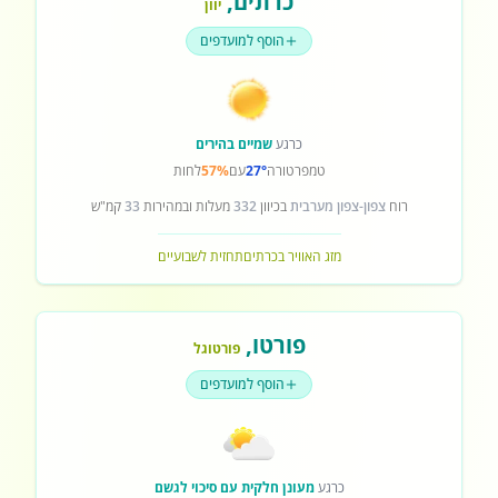
כרתים
,
יוון
הוסף למועדפים
כרגע
שמיים בהירים
טמפרטורה
27°
עם
57%
לחות
רוח
צפון-צפון מערבית
בכיוון
332
מעלות ובמהירות
33
קמ"ש
מזג האוויר בכרתים
תחזית לשבועיים
פורטו
,
פורטוגל
הוסף למועדפים
כרגע
מעונן חלקית עם סיכוי לגשם