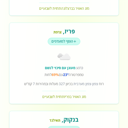
מזג האוויר בברצלונה
תחזית לשבועיים
פריז
,
צרפת
הוסף למועדפים
כרגע
מעונן עם סיכוי לגשם
טמפרטורה
23°
עם
69%
לחות
רוח
צפון-צפון מערבית
בכיוון
327
מעלות ובמהירות
7
קמ"ש
מזג האוויר בפריז
תחזית לשבועיים
בנקוק
,
תאילנד