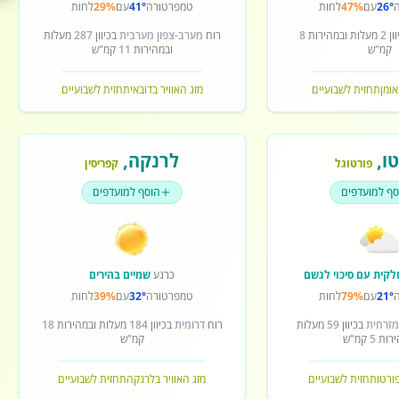
26°
עם
47%
לחות
טמפרטורה
41°
עם
29%
לחות
ון
2
מעלות ובמהירות
8
רוח
מערב-צפון מערבית
בכיוון
287
מעלות
קמ"ש
ובמהירות
11
קמ"ש
אומן
תחזית לשבועיים
מזג האוויר בדובאי
תחזית לשבועיים
ו
,
לרנקה
,
פורטוגל
קפריסין
סף למועדפים
הוסף למועדפים
לקית עם סיכוי לגשם
כרגע
שמיים בהירים
21°
עם
79%
לחות
טמפרטורה
32°
עם
39%
לחות
מזרחית
בכיוון
59
מעלות
רוח
דרומית
בכיוון
184
מעלות ובמהירות
18
ירות
5
קמ"ש
קמ"ש
פורטו
תחזית לשבועיים
מזג האוויר בלרנקה
תחזית לשבועיים