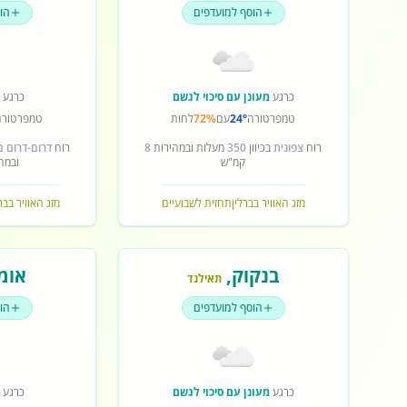
הוסף למועדפים
הו
כרגע
מעונן עם סיכוי לגשם
כרגע
ש
טמפרטורה
24°
עם
72%
לחות
טמפרטורה
רוח
צפונית
בכיוון
350
מעלות ובמהירות
8
רוח
דרום-דרום 
קמ"ש
ובמה
מזג האוויר בברלין
תחזית לשבועיים
מזג האוויר בב
בנקוק
,
אומ
תאילנד
הוסף למועדפים
הו
כרגע
מעונן עם סיכוי לגשם
כרגע
ש