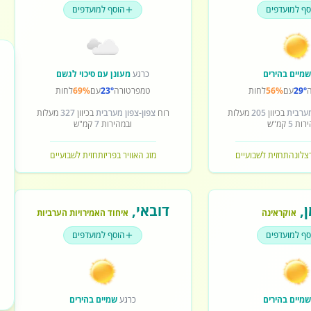
סף למועדפים
הוסף למועדפים
מיים בהירים
כרגע
מעונן עם סיכוי לגשם
29°
עם
56%
לחות
טמפרטורה
23°
עם
69%
לחות
מערבית
בכיוון
205
מעלות
רוח
צפון-צפון מערבית
בכיוון
327
מעלות
ירות
5
קמ"ש
ובמהירות
7
קמ"ש
רצלונה
תחזית לשבועיים
מזג האוויר בפריז
תחזית לשבועיים
ן
,
דובאי
,
אוקראינה
איחוד האמירויות הערביות
סף למועדפים
הוסף למועדפים
מיים בהירים
כרגע
שמיים בהירים