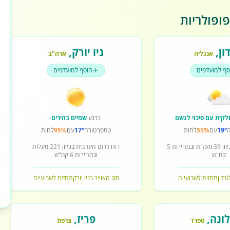
ופולריות
ון
,
ניו יורק
,
אנגליה
ארה"ב
סף למועדפים
הוסף למועדפים
לקית עם סיכוי לגשם
כרגע
שמיים בהירים
19°
עם
55%
לחות
טמפרטורה
17°
עם
95%
לחות
וון
39
מעלות ובמהירות
5
רוח
דרום מערבית
בכיוון
221
מעלות
קמ"ש
ובמהירות
6
קמ"ש
ונדון
תחזית לשבועיים
מזג האוויר בניו יורק
תחזית לשבועיים
ונה
,
פריז
,
ספרד
צרפת