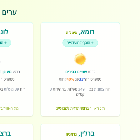
ערים פ
רומא
,
לונד
איטליה
הוסף למועדפים
הו
כרגע
שמיים בהירים
כרגע
מעונן ח
טמפרטורה
33°
עם
40%
לחות
טמפרטורה
רוח
צפונית
בכיוון
349
מעלות ובמהירות
3
רוח
39 מעלות
בכי
קמ"ש
מזג האוויר ברומא
תחזית לשבועיים
מזג האוויר בל
ברלין
,
ברצל
גרמניה