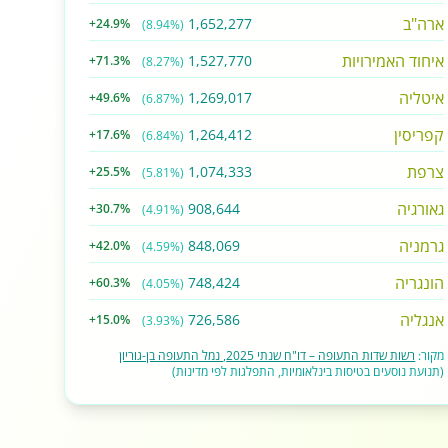
ארה"ב
1,652,277
+24.9%
(8.94%)
איחוד האמירויות
1,527,770
+71.3%
(8.27%)
איטליה
1,269,017
+49.6%
(6.87%)
קפריסין
1,264,412
+17.6%
(6.84%)
צרפת
1,074,333
+25.5%
(5.81%)
גאורגיה
908,644
+30.7%
(4.91%)
גרמניה
848,069
+42.0%
(4.59%)
הונגריה
748,424
+60.3%
(4.05%)
אנגליה
726,586
+15.0%
(3.93%)
מקור:
רשות שדות התעופה – דו"ח שנתי 2025, נמל התעופה בן-גוריון
(תנועת נוסעים בטיסות בינלאומיות, התפלגות לפי מדינות)