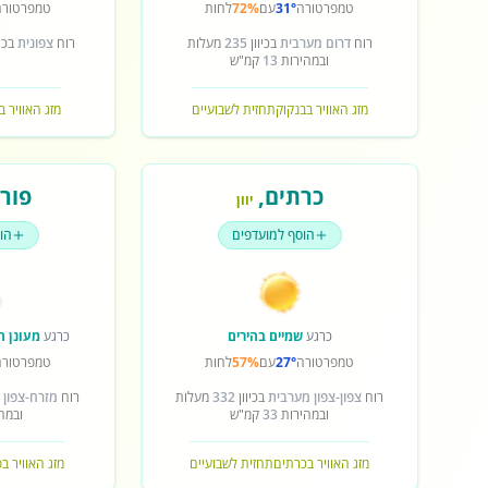
טמפרטורה
31°
עם
72%
לחות
טמפרטורה
רוח
דרום מערבית
בכיוון
235
מעלות
רוח
צפונית
בכיו
ובמהירות
13
קמ"ש
מזג האוויר בבנקוק
תחזית לשבועיים
מזג האוויר ב
כרתים
,
פורט
יוון
הוסף למועדפים
הו
כרגע
שמיים בהירים
כרגע
מעונן ח
טמפרטורה
27°
עם
57%
לחות
טמפרטורה
רוח
צפון-צפון מערבית
בכיוון
332
מעלות
רוח
מזרח-צפון 
ובמהירות
33
קמ"ש
ובמה
מזג האוויר בכרתים
תחזית לשבועיים
מזג האוויר ב