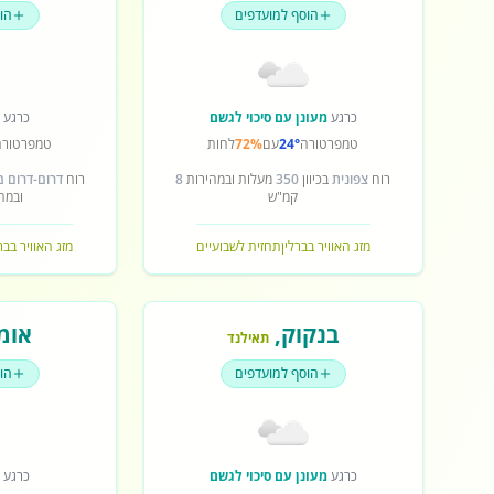
הוסף למועדפים
הו
כרגע
מעונן עם סיכוי לגשם
כרגע
ש
טמפרטורה
24°
עם
72%
לחות
טמפרטורה
רוח
צפונית
בכיוון
350
מעלות ובמהירות
8
רוח
דרום-דרום 
קמ"ש
ובמה
מזג האוויר בברלין
תחזית לשבועיים
מזג האוויר בב
בנקוק
,
אומ
תאילנד
הוסף למועדפים
הו
כרגע
מעונן עם סיכוי לגשם
כרגע
ש