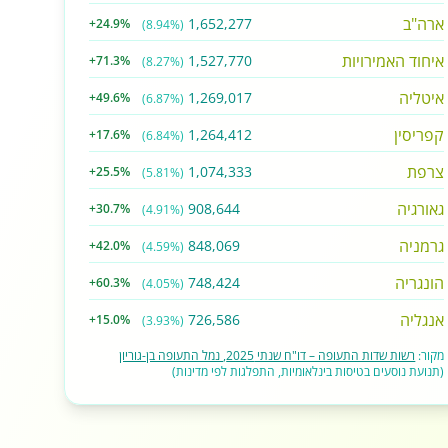
ארה"ב
1,652,277
+24.9%
(8.94%)
איחוד האמירויות
1,527,770
+71.3%
(8.27%)
איטליה
1,269,017
+49.6%
(6.87%)
קפריסין
1,264,412
+17.6%
(6.84%)
צרפת
1,074,333
+25.5%
(5.81%)
גאורגיה
908,644
+30.7%
(4.91%)
גרמניה
848,069
+42.0%
(4.59%)
הונגריה
748,424
+60.3%
(4.05%)
אנגליה
726,586
+15.0%
(3.93%)
מקור:
רשות שדות התעופה – דו"ח שנתי 2025, נמל התעופה בן-גוריון
(תנועת נוסעים בטיסות בינלאומיות, התפלגות לפי מדינות)