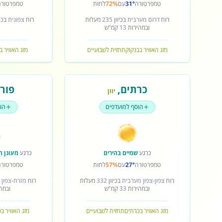
טמפרטורה
31°
עם
72%
לחות
טמפרטורה
רוח
דרום מערבית
בכיוון
235
מעלות
רוח
צפונית
בכיו
ובמהירות
13
קמ"ש
מזג האוויר בבנקוק
תחזית לשבועיים
מזג האוויר ב
כרתים
,
פורט
יוון
הוסף למועדפים
הו
כרגע
שמיים בהירים
כרגע
מעונן ח
טמפרטורה
27°
עם
57%
לחות
טמפרטורה
רוח
צפון-צפון מערבית
בכיוון
332
מעלות
רוח
מזרח-צפון 
ובמהירות
33
קמ"ש
ובמה
מזג האוויר בכרתים
תחזית לשבועיים
מזג האוויר ב