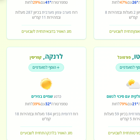
26°
עם
47%
לחות
טמפרטורה
41°
עם
29%
לחות
ון
2
מעלות ובמהירות
8
רוח
מערב-צפון מערבית
בכיוון
287
מעלות
קמ"ש
ובמהירות
11
קמ"ש
אומן
תחזית לשבועיים
מזג האוויר בדובאי
תחזית לשבועיים
ו
,
לרנקה
,
פורטוגל
קפריסין
סף למועדפים
הוסף למועדפים
לקית עם סיכוי לגשם
כרגע
שמיים בהירים
21°
עם
79%
לחות
טמפרטורה
32°
עם
39%
לחות
מזרחית
בכיוון
59
מעלות
רוח
דרומית
בכיוון
184
מעלות ובמהירות
18
ירות
5
קמ"ש
קמ"ש
פורטו
תחזית לשבועיים
מזג האוויר בלרנקה
תחזית לשבועיים