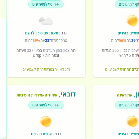
סף למועדפים
הוסף למועדפים
מיים בהירים
כרגע
מעונן עם סיכוי לגשם
29°
עם
56%
לחות
טמפרטורה
23°
עם
69%
לחות
מערבית
בכיוון
205
מעלות
רוח
צפון-צפון מערבית
בכיוון
327
מעלות
ירות
5
קמ"ש
ובמהירות
7
קמ"ש
רצלונה
תחזית לשבועיים
מזג האוויר בפריז
תחזית לשבועיים
ן
,
דובאי
,
אוקראינה
איחוד האמירויות הערביות
סף למועדפים
הוסף למועדפים
מיים בהירים
כרגע
שמיים בהירים