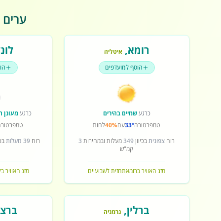
ערים פ
רומא
,
לונד
איטליה
הוסף למועדפים
הו
כרגע
שמיים בהירים
כרגע
מעונן ח
טמפרטורה
33°
עם
40%
לחות
טמפרטורה
רוח
צפונית
בכיוון
349
מעלות ובמהירות
3
רוח
39 מעלות
בכי
קמ"ש
מזג האוויר ברומא
תחזית לשבועיים
מזג האוויר בל
ברלין
,
ברצל
גרמניה