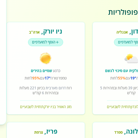
ופולריות
ון
,
ניו יורק
,
אנגליה
ארה"ב
סף למועדפים
הוסף למועדפים
לקית עם סיכוי לגשם
כרגע
שמיים בהירים
19°
עם
55%
לחות
טמפרטורה
17°
עם
95%
לחות
וון
39
מעלות ובמהירות
5
רוח
דרום מערבית
בכיוון
221
מעלות
קמ"ש
ובמהירות
6
קמ"ש
ונדון
תחזית לשבועיים
מזג האוויר בניו יורק
תחזית לשבועיים
ונה
,
פריז
,
ספרד
צרפת