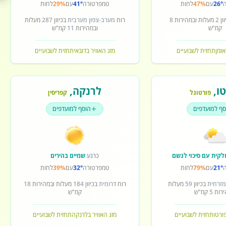
26°
עם
47%
לחות
טמפרטורה
41°
עם
29%
לחות
ון
2
מעלות ובמהירות
8
רוח
מערב-צפון מערבית
בכיוון
287
מעלות
קמ"ש
ובמהירות
11
קמ"ש
אומן
תחזית לשבועיים
מזג האוויר בדובאי
תחזית לשבועיים
ו
,
לרנקה
,
פורטוגל
קפריסין
סף למועדפים
הוסף למועדפים
לקית עם סיכוי לגשם
כרגע
שמיים בהירים
21°
עם
79%
לחות
טמפרטורה
32°
עם
39%
לחות
מזרחית
בכיוון
59
מעלות
רוח
דרומית
בכיוון
184
מעלות ובמהירות
18
ירות
5
קמ"ש
קמ"ש
פורטו
תחזית לשבועיים
מזג האוויר בלרנקה
תחזית לשבועיים