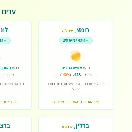
ערים פ
רומא
,
לונד
איטליה
הוסף למועדפים
הו
כרגע
שמיים בהירים
כרגע
מעונן ח
טמפרטורה
33°
עם
40%
לחות
טמפרטורה
רוח
צפונית
בכיוון
349
מעלות ובמהירות
3
רוח
39 מעלות
בכי
קמ"ש
מזג האוויר ברומא
תחזית לשבועיים
מזג האוויר בל
ברלין
,
ברצל
גרמניה