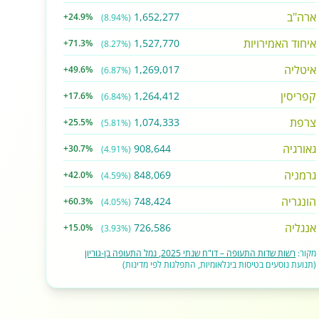
ארה"ב
1,652,277
+24.9%
(8.94%)
איחוד האמירויות
1,527,770
+71.3%
(8.27%)
איטליה
1,269,017
+49.6%
(6.87%)
קפריסין
1,264,412
+17.6%
(6.84%)
צרפת
1,074,333
+25.5%
(5.81%)
גאורגיה
908,644
+30.7%
(4.91%)
גרמניה
848,069
+42.0%
(4.59%)
הונגריה
748,424
+60.3%
(4.05%)
אנגליה
726,586
+15.0%
(3.93%)
מקור:
רשות שדות התעופה – דו"ח שנתי 2025, נמל התעופה בן-גוריון
(תנועת נוסעים בטיסות בינלאומיות, התפלגות לפי מדינות)