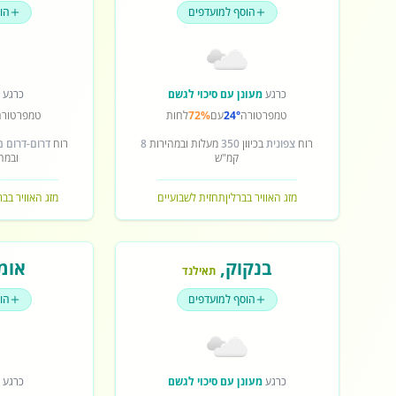
הוסף למועדפים
הו
כרגע
מעונן עם סיכוי לגשם
כרגע
ש
טמפרטורה
24°
עם
72%
לחות
טמפרטורה
רוח
צפונית
בכיוון
350
מעלות ובמהירות
8
רוח
דרום-דרום 
קמ"ש
ובמה
מזג האוויר בברלין
תחזית לשבועיים
מזג האוויר בב
בנקוק
,
אומ
תאילנד
הוסף למועדפים
הו
כרגע
מעונן עם סיכוי לגשם
כרגע
ש