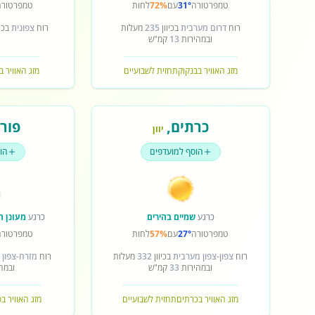
טמפרטורה
31°
עם
72%
לחות
טמפרטורה
רוח
דרום מערבית
בכיוון
235
מעלות
רוח
צפונית
בכיו
ובמהירות
13
קמ"ש
מזג האוויר בבנקוק
תחזית לשבועיים
מזג האוויר ב
כרתים
,
פורט
יוון
הוסף למועדפים
הו
כרגע
שמיים בהירים
כרגע
מעונן ח
טמפרטורה
27°
עם
57%
לחות
טמפרטורה
רוח
צפון-צפון מערבית
בכיוון
332
מעלות
רוח
מזרח-צפון 
ובמהירות
33
קמ"ש
ובמה
מזג האוויר בכרתים
תחזית לשבועיים
מזג האוויר ב