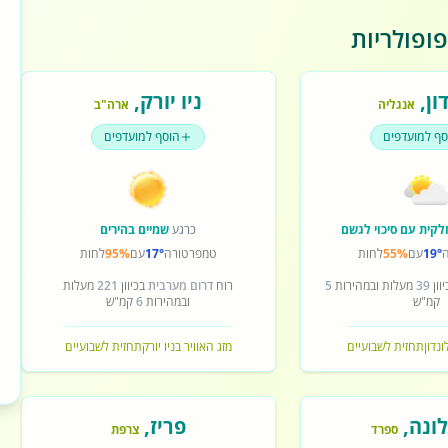
ופולריות
ון
,
ניו יורק
,
אנגליה
ארה"ב
סף למועדפים
הוסף למועדפים
לקית עם סיכוי לגשם
כרגע
שמיים בהירים
19°
עם
55%
לחות
טמפרטורה
17°
עם
95%
לחות
וון
39
מעלות ובמהירות
5
רוח
דרום מערבית
בכיוון
221
מעלות
קמ"ש
ובמהירות
6
קמ"ש
ונדון
תחזית לשבועיים
מזג האוויר בניו יורק
תחזית לשבועיים
ונה
,
פריז
,
ספרד
צרפת