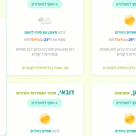
סף למועדפים
הוסף למועדפים
מיים בהירים
כרגע
מעונן עם סיכוי לגשם
29°
עם
56%
לחות
טמפרטורה
23°
עם
69%
לחות
מערבית
בכיוון
205
מעלות
רוח
צפון-צפון מערבית
בכיוון
327
מעלות
ירות
5
קמ"ש
ובמהירות
7
קמ"ש
רצלונה
תחזית לשבועיים
מזג האוויר בפריז
תחזית לשבועיים
ן
,
דובאי
,
אוקראינה
איחוד האמירויות הערביות
סף למועדפים
הוסף למועדפים
מיים בהירים
כרגע
שמיים בהירים